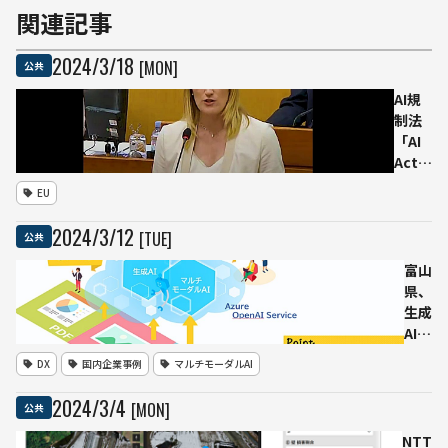
関連記事
2024
/
3
/
18
[MON]
公共
AI規
制法
「AI
Act」
欧州
EU
議会
が可
2024
/
3
/
12
[TUE]
公共
決――世
界初
富山
の包
県、
括的
生成
規制
AIと
へ。2
マル
DX
国内企業事例
マルチモーダルAI
年以
チモ
内に
ーダ
2024
/
3
/
4
[MON]
公共
完全
ルAI
適用
によ
NTT