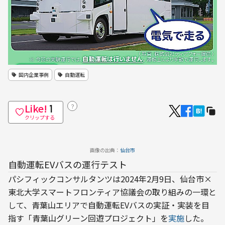
国内企業事例
自動運転
Like!
？
1
クリップする
画像の出典：
仙台市
自動運転EVバスの運行テスト
パシフィックコンサルタンツは2024年2月9日、仙台市×
東北大学スマートフロンティア協議会の取り組みの一環と
して、青葉山エリアで自動運転EVバスの実証・実装を目
指す「青葉山グリーン回遊プロジェクト」を
実施
した。