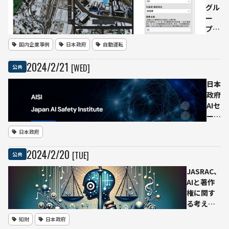
の見
る職
グル
込み
員の
ー
働き
プ・
方改
内閣
国内企業事例
日本政府
自動運転
革を
府な
検証
ど
2024
/
2
/
21
[WED]
公共
ーー
石川
イン
県珠
日本
テッ
洲市
政府
クと
で能
AIセ
共同
登半
ーフ
で実
島地
テ
日本政府
証実
震の
ィ・
験
住家
イン
2024
/
2
/
20
[TUE]
公共
被害
ステ
認定
ィテ
JASRAC、
調査
ュー
AIと著作
の実
ト設
権に関す
施
立へ
る考え方
ドロ
について
知財
日本政府
ーン
文化庁へ