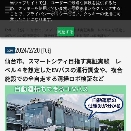
当ウェブサイトでは、ユーザーに最適な体験を提供するた
め、クッキーを使用しています。同意ボタンをクリックする
ことで、プライバシーポリシーに従い、クッキーの使用に同
意したことになります。
Top
>
公共
>
仙台市、スマートシティ目指す実証実験 レベル４を想定し
同意する
たEVバスの運行調査や、複合施設での全自走する清掃ロボ検証など
2024
/
2
/
20
[TUE]
公共
仙台市、スマートシティ目指す実証実験 レ
ベル４を想定したEVバスの運行調査や、複合
施設での全自走する清掃ロボ検証など