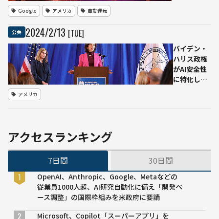
サンフラン
ージ
Google
アメリカ
自動運転
シスコで群
キャ
衆に囲まれ
ラク
2024
/
2
/
13
[TUE]
公共
車体を破壊
ター
される
「に
バイデン・
ゃる
ハリス政権
ひ
がAI安全性
げ」
に特化した
が市
初のコンソ
アメリカ
民の
ーシアム
問い
「AI Safety
合わ
Institute」
せに
設立を発
アクセスランキング
対応
表 200以
上のAI先端
7日間
30日間
企業や学
会・市民団
OpenAI、Anthropic、Google、Metaなどの
体が参加
従業員1000人超、AI研究自動化に備え「開発ペ
ース調整」の国際枠組みを米政府に要請
Microsoft、Copilot「スーパーアプリ」を