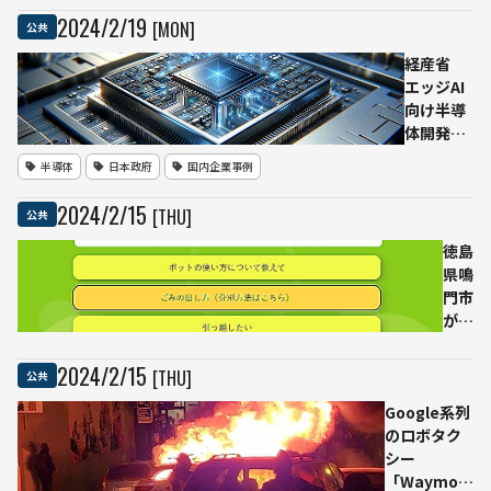
や
意見提出
2024
/
2
/
19
[MON]
公共
360
度カ
経産省
メラ
エッジAI
活用
向け半導
体開発を
強力支
半導体
日本政府
国内企業事例
援、ラピ
ダス参画
2024
/
2
/
15
[THU]
公共
の
LSTC（最
徳島
先端半導
県鳴
体技術セ
門市
ンター）
がAI
に450億
チャ
円支援
ット
2024
/
2
/
15
[THU]
公共
ボッ
Google系列
トを
のロボタク
導
シー
入。
「Waymo」
イメ