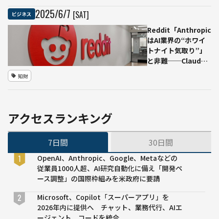
画
に向けて
2025
/
6
/
7
[SAT]
ビジネス
AI・
ディズニ
デジ
ーなどコ
Reddit「Anthropic
タル
ンテンツ
はAI業界の“ホワイ
社会
制作会社
トナイト気取り”」
を支
と協議中
と非難──Claude
える
に無断スクレイピン
知財
イン
グ使用の疑い
フラ
整備
に向
アクセスランキング
け、
電力
直結
7日間
30日間
で省
OpenAI、Anthropic、Google、Metaなどの
エ
従業員1000人超、AI研究自動化に備え「開発ペ
ネ・
ース調整」の国際枠組みを米政府に要請
脱炭
素
Microsoft、Copilot「スーパーアプリ」を
2026年内に提供へ チャット、業務代行、AIエ
ージェント、コードを統合