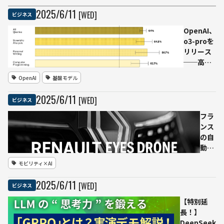
2025
/
6
/
11
[WED]
ビジネス
OpenAI、
o3-proを
リリース
──高度
な推論と
OpenAI
基盤モデル
精度で従
来モデル
2025
/
6
/
11
[WED]
ビジネス
を上回る
性能
フラ
ンス
の自
動車
大手
モビリティ×AI
ルノ
ー、
2025
/
6
/
11
[WED]
ビジネス
ウク
ライ
【特別延
ナで
長！】
のド
DeepSeek