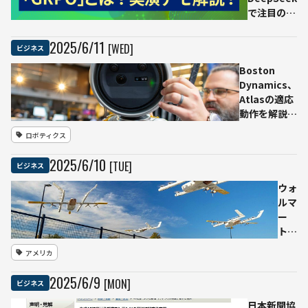
ロー
で注目の強
ン生
化学習
産を
「GRPO」
2025
/
6
/
11
[WED]
ビジネス
仏政
をデモで解
府と
Boston
説！H200
協議
Dynamics、
搭載GPUの
中
Atlasの適応
30日間無料
ウク
動作を解説す
トライアル
ライ
る日本語対応
も受付中｜
ロボティクス
ナ軍
動画を公開
Ledge.ai
は
──AI基盤モ
Webinar
2025
/
6
/
10
[TUE]
ビジネス
2025
デルの重要性
年中
にも言及
ウォ
に
ルマ
400
ー
万機
ト、
以上
ドロ
アメリカ
のド
ーン
ロー
配達
2025
/
6
/
9
[MON]
ビジネス
ンを
を全
運用
米
日本新聞協