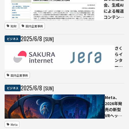
する
100
会、生成AI
計画
店舗
による報道
に拡
コンテンツ
大
の「無断学
知財
国内企業事例
──
習」を強く
アト
批判—— AI
2025
/
6
/
8
[SUN]
ビジネス
ラン
事業者に
タや
robots.txt
さく
ヒュ
の順守と政
らイ
ース
府対応を強
ンタ
トン
く要請
ーネ
で
ッ
国内企業事例
15
ト、
分以
発電
2025
/
6
/
8
[SUN]
ビジネス
内の
所内
即時
デー
Meta、
配送
タセ
2026年発
体制
ンタ
売の新型
を構
ーを
VRヘッド
築
JERA
セット
Meta
と計
「Loma」