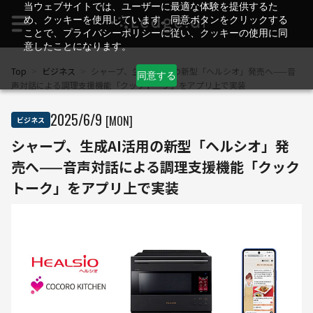
当ウェブサイトでは、ユーザーに最適な体験を提供するた
め、クッキーを使用しています。同意ボタンをクリックする
ことで、プライバシーポリシーに従い、クッキーの使用に同
意したことになります。
Top
>
ビジネス
>
シャープ、生成AI活用の新型「ヘルシオ」発売へ——音
同意する
声対話による調理支援機能「クックトーク」をアプリ上で実装
2025
/
6
/
9
[MON]
ビジネス
シャープ、生成AI活用の新型「ヘルシオ」発
売へ——音声対話による調理支援機能「クック
トーク」をアプリ上で実装