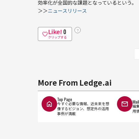
効率化が全国的な課題となっているという｡
＞＞
ニュースリリース
Like!
？
0
クリップする
More From Ledge.ai
Top Page
Mai
今すぐ必要な情報、近未来を想
編
像するビジョン、想定外の活用
用
事例が満載