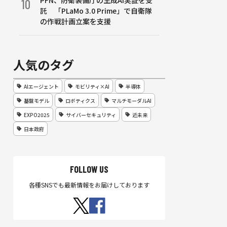
PFN、防衛装備庁の生成AI実証を受
10
託 「PLaMo 3.0 Prime」で自衛隊
の作戦計画立案を支援
人気のタグ
AIエージェント
モビリティ×AI
半導体
基盤モデル
ロボティクス
マルチモーダルAI
EXPO2025
サイバーセキュリティ
近未来
日本政府
FOLLOW US
各種SNSでも最新情報をお届けしております