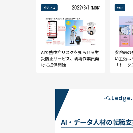
2022
/
8
/
1
[MON]
ビジネス
公共
AIで熱中症リスクを知らせる労
参院選の各
災防止サービス、現場作業員向
い主張は
けに提供開始
「トーク
クに偏り