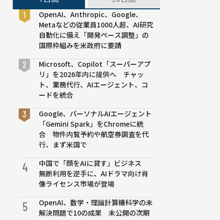
OpenAI、Anthropic、Google、
Metaなどの従業員1000人超、AI研究
自動化に備え「開発ペース調整」の
国際枠組みを米政府に要請
Microsoft、Copilot「スーパーアプ
リ」を2026年内に提供へ チャッ
ト、業務代行、AIエージェント、コ
ードを統合
Google、パーソナルAIエージェント
「Gemini Spark」をChromeに統
合 物件内覧予約や航空券調査を代
行、まず米国で
中国で「顔をAIに貸す」ビジネス
4
無断利用を逆手に、AIドラマ向け肖
像ライセンス市場が登場
OpenAI、数学・理論計算機科学の未
5
解決問題で10の成果 未公開の次期