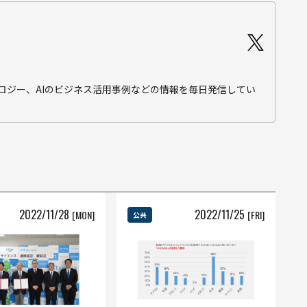
テクノロジー、AIのビジネス活用事例などの情報を毎日発信してい
2022
/
11
/
28
2022
/
11
/
25
[MON]
[FRI]
公共