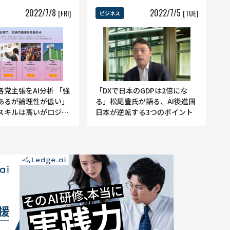
2022
/
7
/
8
2022
/
7
/
5
[FRI]
[TUE]
ビジネス
党主張をAI分析 「強
「DXで日本のGDPは2倍にな
あるが論理性が低い」
る」松尾豊氏が語る、AI後進国
スキルは高いがロジッ
日本が逆転する3つのポイント
がある」政党は？