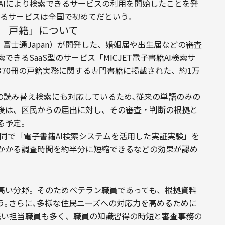
､AIにより検索できるサービスの利用を開始したことを発
するサービスは全国で初めてだという。
ス 戸籍」について
、富士通Japan）が開発した、婚姻届や出生届などの審査
きるSaaS型のサービス「MICJET電子書籍AI検索サ
70冊の戸籍実務に関する専門書籍に掲載された、約1万
の読み替え検索にも対応しているため､従来の単語のみの
今後は、区民からの届出に対し、その審査・判断の根拠と
る予定。
共同で「電子書籍AI検索システムを活用した実証実験」を
かかる調査時間を約半分に短縮できるなどの効果が認め
が高い分野。そのためベテラン職員であっても、根拠資料
う｡さらに､多様な住民ニーズへの対応力を高めるために
浅い担当職員も多く、職員の知識習得の時短と審査事務の