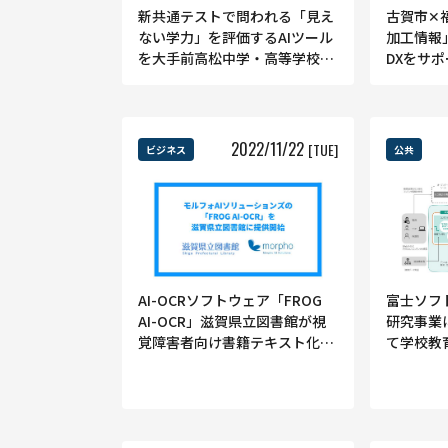
新共通テストで問われる「見え
古賀市✕
ない学力」を評価するAIツール
加工情報
を大手前高松中学・高等学校が
DXをサ
導入
2022
/
11
/
22
[TUE]
ビジネス
公共
AI-OCRソフトウェア「FROG
富士ソフ
AI-OCR」滋賀県立図書館が視
研究事業に
覚障害者向け書籍テキスト化へ
て学校教
活用
ツ使用環