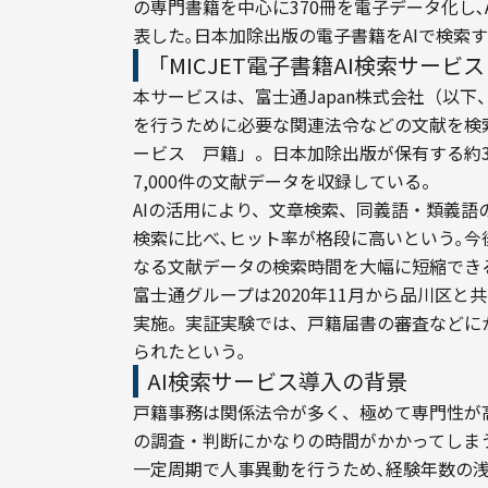
の専門書籍を中心に370冊を電子データ化し
表した｡日本加除出版の電子書籍をAIで検索
「MICJET電子書籍AI検索サービ
本サービスは、富士通Japan株式会社（以下
を行うために必要な関連法令などの文献を検索で
ービス　戸籍」。日本加除出版が保有する約3
7,000件の文献データを収録している。
AIの活用により、文章検索、同義語・類義語
検索に比べ､ヒット率が格段に高いという｡
なる文献データの検索時間を大幅に短縮でき
富士通グループは2020年11月から品川区と
実施。実証実験では、戸籍届書の審査などに
られたという｡
AI検索サービス導入の背景
​​戸籍事務は関係法令が多く、極めて専門性
の調査・判断にかなりの時間がかかってしま
一定周期で人事異動を行うため､経験年数の