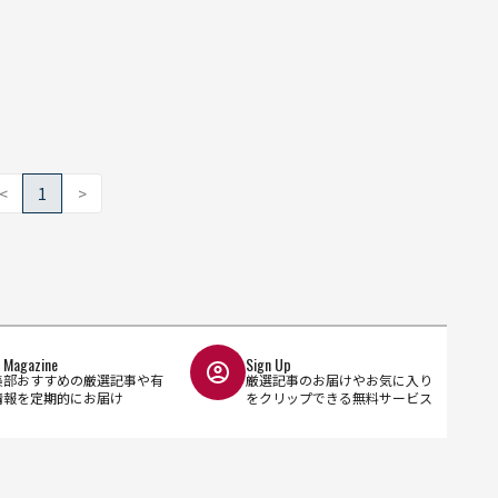
<
1
>
l Magazine
Sign Up
集部おすすめの厳選記事や有
厳選記事のお届けやお気に入り
情報を定期的にお届け
をクリップできる無料サービス