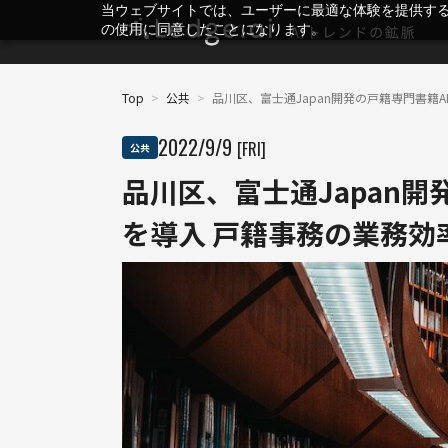
当ウェブサイトでは、ユーザーに最適な体験を提供す
の使用に同意したことになります。
Top
>
公共
>
品川区、富士通Japan開発の戸籍専門書籍
2022
/
9
/
9
[FRI]
公共
品川区、富士通Japan開
を導入 戸籍事務の業務効