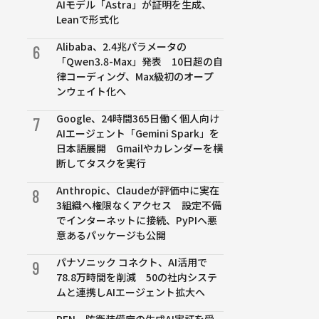
AIモデル「Astra」が証明を生成、
Leanで形式化
Alibaba、2.4兆パラメータの
6
「Qwen3.8-Max」発表 10日超の自
律コーディング、Max級初のオープ
ンウェイト化へ
Google、24時間365日働く個人向け
7
AIエージェント「Gemini Spark」を
日本語展開 Gmailやカレンダーを横
断してタスクを実行
Anthropic、Claudeが評価中に実在
8
3組織へ権限なくアクセス 設定不備
でインターネットに接続、PyPIへ悪
意あるパッケージも公開
パナソニック コネクト、AI活用で
9
78.8万時間を削減 50の社内システ
ムと連携しAIエージェント拡大へ