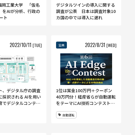
福岡工業大学 「仮名
デジタルツインの導入に関する
」をAIが分析、行政の
調査が公表 日本は調査対象10
ポート
カ国の中では導入に遅れ
2022
/
10
/
11
2022
/
8
/
31
[TUE]
[WED]
公共
ト、デジタル庁の調査
1位は賞金100万円＋クーポン
採択される AIを用い
40万円分！経産省らが自動運転
育でデジタルコンテン
をテーマにAI技術コンテストを
境を整備
開催中
自動運転