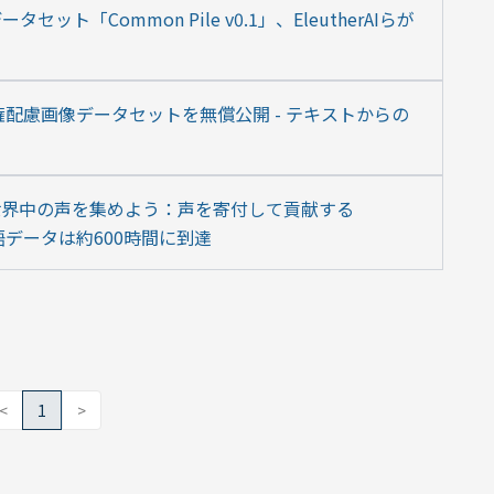
ト「Common Pile v0.1」、EleutherAIらが
の著作権配慮画像データセットを無償公開 - テキストからの
世界中の声を集めよう：声を寄付して貢献する
本語データは約600時間に到達
<
1
>