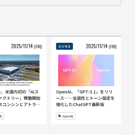
2025
/
11
/
14
2025
/
11
/
14
[FRI]
[FRI]
ビジネス
oft、米国内初の「AIス
OpenAI、「GPT-5.1」をリリ
ァクトリー」稼働開始
ース──会話性とトーン設定を
スコンシンとアトラン
強化したChatGPT最新版
I WANで結ぶ新型
ft
OpenAI
aterデータセンター群