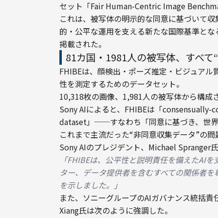
セット「Fair Human-Centric Image Bench
これは、被写体の明示的な同意に基づいて収
的・公平な運用を支える新たな国際基準となる
掲載された。
81カ国・1981人の被写体、すべて
FHIBEは、顔検出・ポーズ推定・ビジュアル
性を測定するためのデータセット。

10,318枚の画像、1,981人の被写体から
Sony AIによると、FHIBEは「consensually-collect
dataset」──すなわち「同意に基づき、
これまで主流だった“非同意収集データ”の
Sony AIのプレジデント、Michael Spra
「FHIBEは、公平性と説明責任を備えたAI
ター、データ提供者を含むすべての関係者を
を示しました。」
また、ソニーグループのAIガバナンス統括責任者で
Xiang氏は次のように強調した。