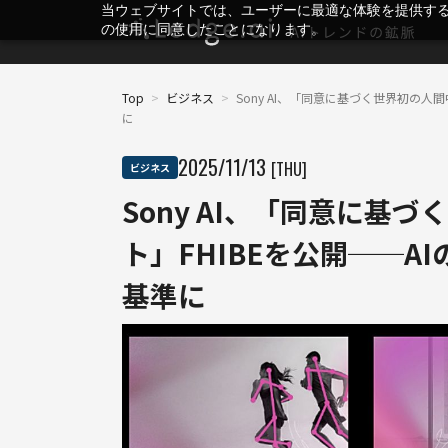
当ウェブサイトでは、ユーザーに最適な体験を提供す
の使用に同意したことになります。
Top
>
ビジネス
>
Sony AI、「同意に基づく世界初の人
に
2025
/
11
/
13
[THU]
ビジネス
Sony AI、「同意に基
ト」FHIBEを公開──A
基準に