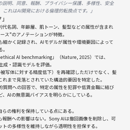
の説明、同意、報酬、プライバシー保護、多様性、安全
。これはAI開発における倫理的転換点です。」
ク」
性別代名詞、年齢層、肌トーン、髪型などの属性が含まれ
ース”のアノテーションが特徴。

も細かく記録され、AIモデルが属性や環境要因によって
る。
or ethical AI benchmarking」（Nature, 2025）では、
画像生成・認識モデルを評価。

代名詞の被写体に対する精度低下）を再確認しただけでなく、髪
これまで見落とされていた構造的要因を特定した。

的質問への回答で、特定の属性を犯罪や低賃金職に結び
ど、AIの無意識バイアスを明らかにしている。
自らの権利を保持している点にある。

酬への影響はない。Sony AIは撤回画像を削除し、可
ットの多様性を維持しながら透明性を担保する。
