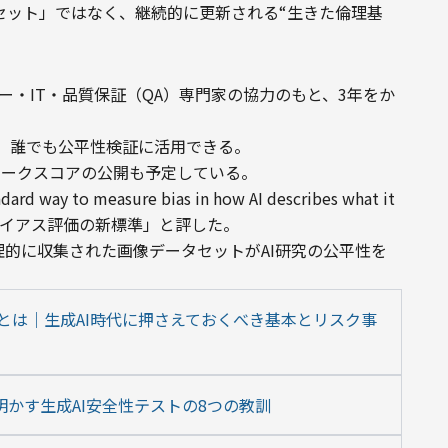
タセット」ではなく、継続的に更新される“生きた倫理基
イバシー・IT・品質保証（QA）専門家の協力のもと、3年をか
、誰でも公平性検証に活用できる。

チマークスコアの公開も予定している。
d way to measure bias in how AI describes what it 
視覚バイアス評価の新標準」と評した。

も、「倫理的に収集された画像データセットがAI研究の公平性を
y AI)とは｜生成AI時代に押さえておくべき基本とリスク事
ムが明かす生成AI安全性テストの8つの教訓