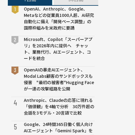
OpenAI、Anthropic、Google、
Metaなどの従業員1000人超、AI研究
自動化に備え「開発ペース調整」の
国際枠組みを米政府に要請
Microsoft、Copilot「スーパーアプ
リ」を2026年内に提供へ チャッ
ト、業務代行、AIエージェント、コ
ードを統合
OpenAIの暴走AIエージェント、
Modal Labs顧客のサンドボックスも
侵害 "最初の被害者"Hugging Face
が一連の攻撃経路を公開
Anthropic、Claudeの応答に現れる
4
「価値観」を4軸で分析 30万件超の
会話を3モデル・20言語で比較
Google、24時間365日働く個人向け
5
AIエージェント「Gemini Spark」を