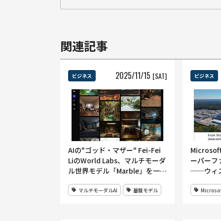
関連記事
2025
/
11
/
15
[SAT]
ビジネス
ビジネス
AIの"ゴッド・マザー" Fei-Fei
Micros
LiのWorld Labs、マルチモーダ
ーパーフ
ル世界モデル「Marble」を一般
──ウィ
公開──テキスト・画像・動画
タを高速A
マルチモーダルAI
基盤モデル
Microso
から“永続3Dワールド”生成
Fairw