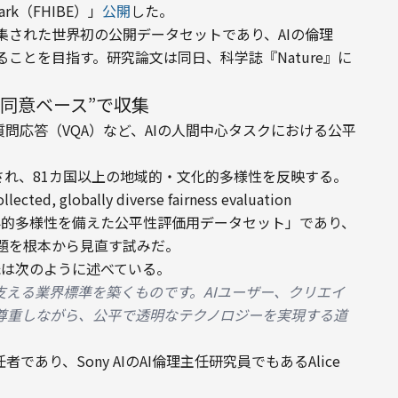
mark（FHIBE）」
公開
した。
集された世界初の公開データセットであり、AIの倫理
ことを目指す。研究論文は同日、科学誌『Nature』に
“同意ベース”で収集
質問応答（VQA）など、AIの人間中心タスクにおける公平
構成され、81カ国以上の地域的・文化的多様性を反映する。

ed, globally diverse fairness evaluation 
世界的多様性を備えた公平性評価用データセット」であり、
問題を根本から見直す試みだ。
nger氏は次のように述べている。
を支える業界標準を築くものです。AIユーザー、クリエイ
尊重しながら、公平で透明なテクノロジーを実現する道
あり、Sony AIのAI倫理主任研究員でもあるAlice 