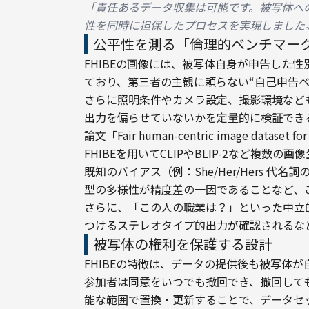
「責任あるデータ収集は可能です。被写体へ
性を同時に担保したプロセスを実現しました
公平性を測る「倫理的ベンチマー
FHIBEの画像には、被写体自身が申告した
ており、第三者の主観に頼らない“自己申告ベ
さらに照明条件やカメラ設定、撮影環境など
出力を偏らせていないかを定量的に検証でき
論文「Fair human-centric image dataset f
FHIBEを用いてCLIPやBLIP-2など複数の
既知のバイアス（例：She/Her/Hers 
型の多様性が精度差の一因であることなど、
さらに、「この人の職業は？」といった中立
つけるステレオタイプ的出力が確認されるな
被写体の権利を保護する設計
FHIBEの特徴は、データの提供後も被写体が
参加者は同意をいつでも撤回でき、撤回しても報
能な範囲で置換・更新することで、データセ