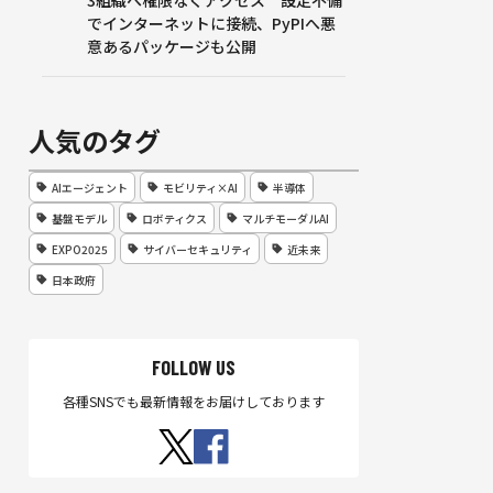
3組織へ権限なくアクセス 設定不備
でインターネットに接続、PyPIへ悪
意あるパッケージも公開
人気のタグ
AIエージェント
モビリティ×AI
半導体
基盤モデル
ロボティクス
マルチモーダルAI
EXPO2025
サイバーセキュリティ
近未来
日本政府
FOLLOW US
各種SNSでも最新情報をお届けしております