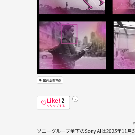
国内企業事例
Like!
？
2
クリップする
ソニーグループ傘下のSony AIは2025年