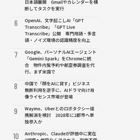
日本語展開 Gmailやカレンダーを横
断してタスクを実行
OpenAI、文字起こしAI「GPT
6
Transcribe」「GPT Live
Transcribe」公開 専門用語・多言
語・ノイズ環境の認識精度を向上
Google、パーソナルAIエージェント
7
「Gemini Spark」をChromeに統
合 物件内覧予約や航空券調査を代
行、まず米国で
中国で「顔をAIに貸す」ビジネス
8
無断利用を逆手に、AIドラマ向け肖
像ライセンス市場が登場
Waymo、Uberとのロボタクシー提
9
携解消を検討 2028年に2都市へ単
独参入か
Anthropic、Claudeが評価中に実在
10