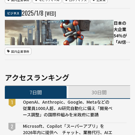
アシス
ン・シ
タント
ティ」
2025
/
1
/
8
[WED]
ビジネス
へ
が次世
代技術
日本の
の実験
大企業
都市と
54％が
して第
「AI信頼
1フェ
性の問
国内企業事例
ーズを
題」で
完了：
投資を
2025年
縮小
から住
──Qlik
アクセスランキング
民入居
調査が
へ
示す現
7日間
30日間
状と課
題
OpenAI、Anthropic、Google、Metaなどの
従業員1000人超、AI研究自動化に備え「開発ペ
ース調整」の国際枠組みを米政府に要請
Microsoft、Copilot「スーパーアプリ」を
2026年内に提供へ チャット、業務代行、AIエ