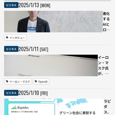
2025
/
1
/
13
[MON]
ビジネス
進化
する
AIと
ロボ
ティ
インタビュー
クス
の未
2025
/
1
/
11
[SAT]
ビジネス
来 ─
GMO
イーロ
AI＆
ン・マ
ロボ
スク氏
ティ
が、
クス
OpenAI
イーロン・マスク
OpenAI
商事
の営利
が語
化に異
2025
/
1
/
10
[FRI]
ビジネス
る日
議を唱
本の
え株式
ラピ
ロボ
競売を
ダ
ット
提案
ス、