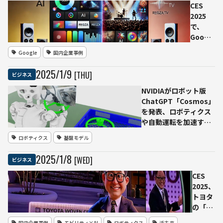
の人
を発表ー
CES
をチ
ー1台あた
2025
ラ見
り3,000ド
で、
する
ルから、
Google
「み
最大4,050
TVの新
Google
国内企業事例
る
億パラメ
AI機能
み」――
ーターの
と、レ
2025
/
1
/
9
[THU]
ビジネス
ユカ
LLMを実
グザの
イ工
行可能に
AI搭載
NVIDIAがロボット版
学が
技術が
ChatGPT「Cosmos」
CES
登場ー
を発表、ロボティクス
2025
ーテレ
や自動運転を加速する
で初
ビが単
“フィジカルAI” 向け世
披露
ロボティクス
基盤モデル
なる映
界基盤モデル
像視聴
2025
/
1
/
8
[WED]
ビジネス
デバイ
スから
CES
日常を
2025、
支援す
トヨタ
るパー
の「ウ
ソナル
ーブ
国内企業事例
モビリティ×AI
ロボティクス
近未来