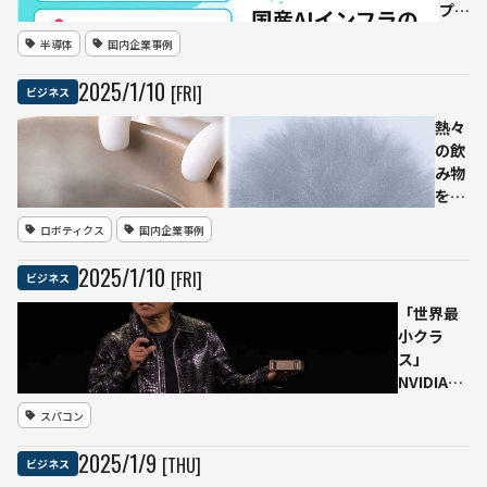
産業
プリ
と展
ファ
半導体
国内企業事例
望
ー
ド、
2025
/
1
/
10
[FRI]
ビジネス
さく
らイ
熱々
ンタ
の飲
ーネ
み物
ット
をふ
が協
ーふ
ロボティクス
国内企業事例
業—
ー冷
国産
ます
2025
/
1
/
10
[FRI]
ビジネス
AIイ
新ロ
ンフ
ボッ
「世界最
ラ整
ト
小クラ
備に
「猫
ス」
向け
舌ふ
NVIDIAが
た基
ーふ
の小型AI
スパコン
本合
ー」
スパコン
意を
と、
「Project
2025
/
1
/
9
[THU]
ビジネス
締結
近く
DIGITS」