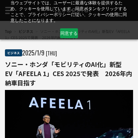
当ウェブサイトでは、ユーザーに最適な体験を提供するた
め、クッキーを使用しています。同意ボタンをクリックする
ことで、プライバシーポリシーに従い、クッキーの使用に同
意したことになります。
Top
>
ビジネス
>
ソニー・ホンダ「モビリティのAI化」新型EV「AFEELA
同意する
1」CES 2025で発表 2026年内納車目指す
2025
/
1
/
9
[THU]
ビジネス
ソニー・ホンダ「モビリティのAI化」新型
EV「AFEELA 1」CES 2025で発表 2026年内
納車目指す