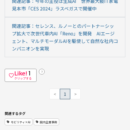
関連記事：今年の主役は生成AI　世界最大級IT家電
見本市「CES 2024」ラスベガスで開催中
関連記事：セレンス、ルノーとのパートナーシッ
プ拡大で次世代車内AI「Reno」を開発　AIエージ
ェント、マルチモーダルAIを駆使して自然な社内コ
ンパニオンを実現
Like!
？
1
クリップする
<
1
>
関連するタグ
モビリティ×AI
国内企業事例