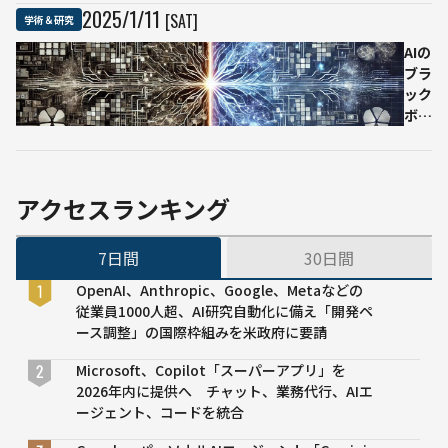
は？
究に
2025
/
1
/
11
[SAT]
へ
学術＆研究
進化
注力
の
生物
する
AIの
挑
学者
理
ブラ
戦
が提
由
ック
示す
その
ボッ
る新
本
クス
たな
質、
を可
視点
動画
視化
生成
す
アクセスランキング
AIと
る：
の違
九州
7日間
30日間
い、
大学
今後
の研
OpenAI、Anthropic、Google、Metaなどの
のイ
究
従業員1000人超、AI研究自動化に備え「開発ペ
ンパ
が、
ース調整」の国際枠組みを米政府に要請
クト
ニュ
【東
ーラ
Microsoft、Copilot「スーパーアプリ」を
京大
ルネ
2026年内に提供へ チャット、業務代行、AIエ
学
ット
ージェント、コードを統合
特任
ワー