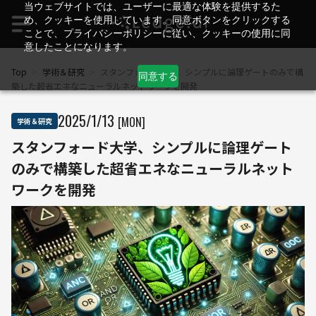
当ウェブサイトでは、ユーザーに最適な体験を提供するた
め、クッキーを使用しています。同意ボタンをクリックする
ことで、プライバシーポリシーに従い、クッキーの使用に同
意したことになります。
Top
>
学術＆研究
>
スタンフォード大学、シンプルに論理ゲートのみで構
同意する
築した超省エネなニューラルネットワークを開発
2025
/
1
/
13
[MON]
学術＆研究
スタンフォード大学、シンプルに論理ゲート
のみで構築した超省エネなニューラルネット
ワークを開発