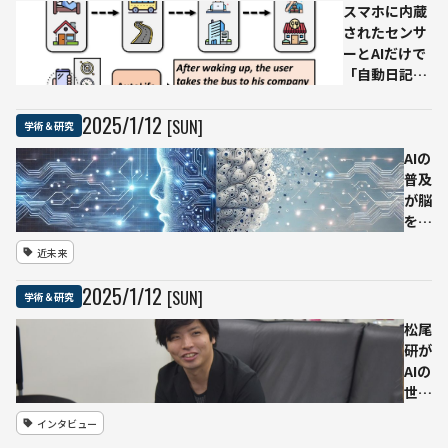
5
ルを
スマホに内蔵
の
自動
されたセンサ
自
生
ーとAIだけで
動
成：
「自動日記生
運
クリ
成」を実現――写
転
ック
真も音声も不
2025
/
1
/
12
[SUN]
学術＆研究
―
率
要の新技術
チ
50％
「AutoLife」
AIの
ュ
超を
で従来のライ
普及
ー
達成
フログが大幅
が脳
リ
に進化
を小
ン
型化
近未来
グ
させ
の
る？
2025
/
1
/
12
[SUN]
学術＆研究
完
AIが
全
人類
松尾
自
の進
研が
動
化に
AIの
運
与え
世界
転
る影
モデ
開
インタビュー
響と
ル研
発