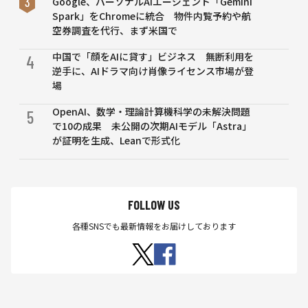
助教
Google、パーソナルAIエージェント「Gemini
クの
鈴木
Spark」をChromeに統合 物件内覧予約や航
隠れ
雅大
空券調査を代行、まず米国で
たパ
氏特
ター
中国で「顔をAIに貸す」ビジネス 無断利用を
別イ
4
ンを
逆手に、AIドラマ向け肖像ライセンス市場が登
ンタ
解明
場
ビュ
ー】
OpenAI、数学・理論計算機科学の未解決問題
5
で10の成果 未公開の次期AIモデル「Astra」
が証明を生成、Leanで形式化
FOLLOW US
各種SNSでも最新情報をお届けしております