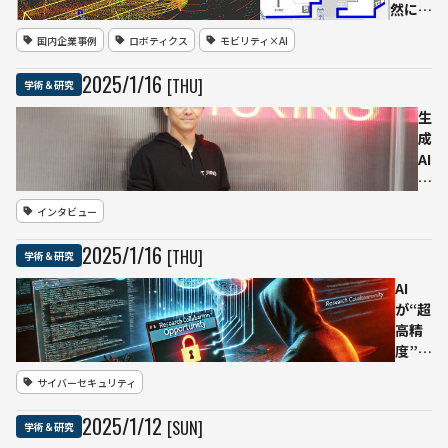
然に防
ぐ デ
国内企業事例
ロボティクス
モビリティ×AI
ジタル
ツイン
2025
/
1
/
16
[THU]
学術＆研究
活用で
ロボッ
生
トの道
成
路横断
AI
を実現
と
ーー鹿
世
インタビュー
島建
界
設、芝
モ
2025
/
1
/
16
[THU]
学術＆研究
浦工大
デ
などが
ル
AI
HICity
で
が“超
で実証
目
高精
指
度”の
す
フィ
サイバーセキュリティ
レ
ッシ
ベ
ング
2025
/
1
/
12
[SUN]
学術＆研究
ル
メー