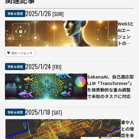
2025
/
1
/
26
[SUN]
学術＆研究
Web3と
AIエー
ジェン
トの融
合を実
AIエージェント
現：
ElizaOS
2025
/
1
/
24
[FRI]
学術＆研究
の登場
SakanaAI、自己適応型
LLM「Transformer²」
を発表――動的な重み調整
で未知のタスクに対応
2025
/
1
/
18
[SAT]
学術＆研究
車や人
との衝
突を未