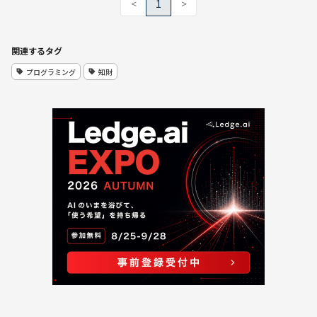
<
1
>
関連するタグ
プログラミング
知財