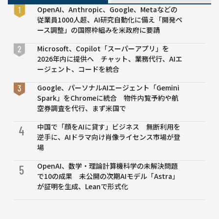
標やス
OpenAI、Anthropic、Google、Metaなどの
トーリ
従業員1000人超、AI研究自動化に備え「開発ペ
ーを持
ース調整」の国際枠組みを米政府に要請
たない
サンド
Microsoft、Copilot「スーパーアプリ」を
ボック
2026年内に提供へ チャット、業務代行、AIエ
スゲー
ージェント、コードを統合
ムを開
発中
Google、パーソナルAIエージェント「Gemini
Spark」をChromeに統合 物件内覧予約や航
空券調査を代行、まず米国で
中国で「顔をAIに貸す」ビジネス 無断利用を
4
逆手に、AIドラマ向け肖像ライセンス市場が登
場
OpenAI、数学・理論計算機科学の未解決問題
5
で10の成果 未公開の次期AIモデル「Astra」
が証明を生成、Leanで形式化