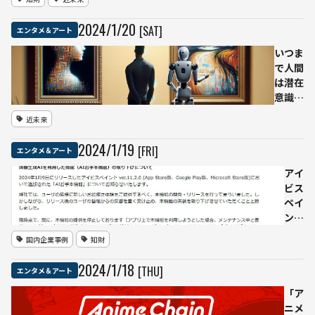
ダン
塔』、
ス」機
内容に
2024
/
1
/
20
[SAT]
エンタメ＆アート
能をリ
も手法
リース
にも生
いつま
成AIの
で人間
影響
は潜在
九段理
意識下
江氏
でAIア
近未来
「5％
ートと
は生成
人間の
2024
/
1
/
19
[FRI]
エンタメ＆アート
AIの文
創作物
章その
を区別
アイ
まま」
できる
ビス
「利用
の
ペイ
しなが
か？
ン
らも自
2023
ト、
国内企業事例
知財
分の創
年では
生成
造性を
人間の
AI利
2024
/
1
/
18
[THU]
エンタメ＆アート
発揮で
創作物
用し
きるよ
が優位
た
「ア
うに」
との研
「AI
ニメ