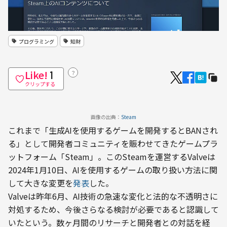
プログラミング
知財
Like!
？
1
クリップする
画像の出典：
Steam
これまで「生成AIを使用するゲームを開発するとBANされ
る」として開発者コミュニティを賑わせてきたゲームプラ
ットフォーム「Steam」。このSteamを運営するValveは
2024年1月10日、AIを使用するゲームの取り扱い方法に関
して大きな変更を
発表
した。
Valveは昨年6月、AI技術の急速な変化と法的な不透明さに
対処するため、今後さらなる検討が必要であると認識して
いたという。数ヶ月間のリサーチと開発者との対話を経