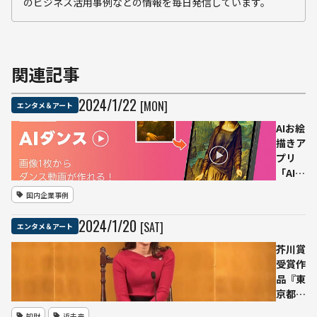
のビジネス活用事例などの情報を毎日発信しています。
関連記事
2024
/
1
/
22
[MON]
エンタメ＆アート
AIお絵
描きア
プリ
「AIピ
カ
国内企業事例
ソ」、
1枚の
2024
/
1
/
20
[SAT]
エンタメ＆アート
全身画
像から
芥川賞
ダンス
受賞作
動画を
品『東
生成す
京都同
る「AI
情
知財
近未来