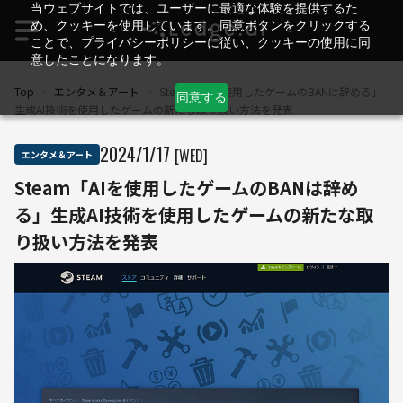
当ウェブサイトでは、ユーザーに最適な体験を提供するた
め、クッキーを使用しています。同意ボタンをクリックする
ことで、プライバシーポリシーに従い、クッキーの使用に同
意したことになります。
Top
>
エンタメ＆アート
>
Steam「AIを使用したゲームのBANは辞める」
同意する
生成AI技術を使用したゲームの新たな取り扱い方法を発表
2024
/
1
/
17
[WED]
エンタメ＆アート
Steam「AIを使用したゲームのBANは辞め
る」生成AI技術を使用したゲームの新たな取
り扱い方法を発表