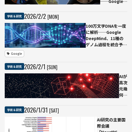
──Google、
世界生成AIの
実験プロトタ
2026
/
2
/
2
[MON]
学術＆研究
イプ
100万文字DNAを一度
「Project
に解析──Google
Genie」米国
DeepMind、11種の
提供 Google
ゲノム過程を統合予測
DeepMindの
する
世界モデル
Google
AI「AlphaGenome」
「Genie 3」
を搭載
2026
/
2
/
1
[SUN]
学術＆研究
AIが
高次
元幾
何学
の難
問に
2026
/
1
/
31
[SAT]
学術＆研究
挑む
AI研究の主要国
──
際会議
中国
「NeurIPS
研究