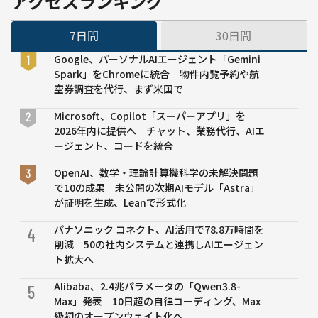
アクセスランキング
のか
──
7日間
30日間
慶應
義塾
Google、パーソナルAIエージェント「Gemini
大研
Spark」をChromeに統合 物件内覧予約や航
究、
空券調査を代行、まず米国で
短答
式で
Microsoft、Copilot「スーパーアプリ」を
合格
2026年内に提供へ チャット、業務代行、AIエ
点に
ージェント、コードを統合
到達
OpenAI、数学・理論計算機科学の未解決問題
で10の成果 未公開の次期AIモデル「Astra」
が証明を生成、Leanで形式化
パナソニック コネクト、AI活用で78.8万時間を
4
削減 50の社内システムと連携しAIエージェン
ト拡大へ
Alibaba、2.4兆パラメータの「Qwen3.8-
5
Max」発表 10日超の自律コーディング、Max
級初のオープンウェイト化へ