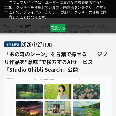
当ウェブサイトでは、ユーザーに最適な体験を提供するた
め、クッキーを使用しています。同意ボタンをクリックする
ことで、プライバシーポリシーに従い、クッキーの使用に同
意したことになります。
Top
>
学術＆研究
>
「あの森のシーン」を言葉で探せる──ジブリ作品
同意する
を“意味”で検索するAIサービス「Studio Ghibli Search」公開
2026
/
1
/
27
[TUE]
学術＆研究
「あの森のシーン」を言葉で探せる──ジブ
リ作品を“意味”で検索するAIサービス
「Studio Ghibli Search」公開