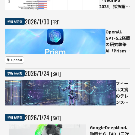
2025」採択論文
チー
でハルシネーシ
ム、
ョン多数
接吻
2026
/
1
/
30
[FRI]
学術＆研究
──GPTZero、
数問
「vibe
OpenAI、
題で
citing（雰囲気
GPT-5.2搭載
複数
引用）」を中心
の研究執筆
次元
概念として定義
AI「Prism」
の記
し分析を公開
を無料で公
録更
OpenAI
開──人数
新
制限なしの
2026
/
1
/
24
[SAT]
学術＆研究
共同作業ワ
ークスペー
フィー
ス
ルズ賞
のテレ
ンス・
タオ
氏、
2026
/
1
/
24
[SAT]
学術＆研究
「GPT-
GoogleDeepMind、
5.2 Pro
動画から「4D（三次
が数学