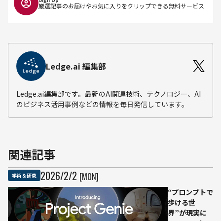
厳選記事のお届けやお気に入りをクリップできる無料サービス
Ledge.ai 編集部
Ledge.ai編集部です。最新のAI関連技術、テクノロジー、AI
のビジネス活用事例などの情報を毎日発信しています。
関連記事
2026
/
2
/
2
[MON]
学術＆研究
“プロンプトで
歩ける世
界”が現実に