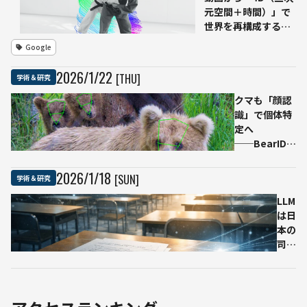
元空間＋時間）」で
の未解
世界を再構成する
決問題
AI「D4RT」 動く
をほぼ
Google
3D空間を高速・高精
自律的
度に把握
に解き
2026
/
1
/
22
[THU]
学術＆研究
切っ
た」と
クマも「顔認
評価
識」で個体特
──エ
定へ
ルデシ
──BearID、
ュ問題
野生動物管理
#728で
の新たな手段
2026
/
1
/
18
[SUN]
学術＆研究
示され
として注目
たAIの
LLM
新たな
は日
到達点
本の
司法
試験
を突
破で
きる