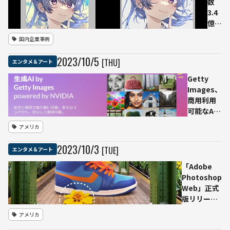
数
3.4
億超
えの
国内企業事例
アイ
ビス
2023
/
10
/
5
[THU]
エンタメ＆アート
ペイ
ント
Getty
新バ
Images、
ージ
商用利用
ョン
可能なAI
をリ
画像生成
アメリカ
リー
ツール公
ス
開
2023
/
10
/
3
[TUE]
エンタメ＆アート
「人
工知
「Adobe
能」
Photoshop
フィ
Web」正式
ルタ
版リリース
ーカ
ブラウザ上
アメリカ
テゴ
で生成塗り
リに