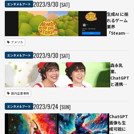
つぶし可能
2023
/
9
/
30
[SAT]
エンタメ＆アート
「背
に
景透
生成AI に揺
過」
れるゲーム
を追
業界
加
「Steam：
AIを組み込
アメリカ
めばBAN」
「Epic：う
2023
/
9
/
30
[SAT]
エンタメ＆アート
ちで配信す
れば？」
森永乳
業、
ChatGPT
と連携
「AI平野
国内企業事例
レミロイ
ド」公開
2023
/
9
/
24
[SUN]
エンタメ＆アート
ChatGPT
画像も生
成可能に