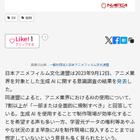
DX
知財
Like!
？
1
クリップする
画像の出典：
一般社団法人日本アニメフィルム文化連盟
日本アニメフィルム文化連盟は2023年9月12日、アニメ業
界を対象とした生成 AI に関する意識調査の結果を
発表
し
た。
同連盟によると、アニメ業界におけるAIの使用について、
7割以上が「一部または全面的に規制すべき」と回答して
いる。生成 AI を使用することで制作現場が効率化するこ
とを希望する声も多い一方、学習元データの権利等あやふ
やな状況のまま早急にAIを制作現場に投入することまでは
想定していないという意見も多く見られたという。