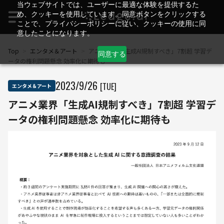
当ウェブサイトでは、ユーザーに最適な体験を提供するた
め、クッキーを使用しています。同意ボタンをクリックする
ことで、プライバシーポリシーに従い、クッキーの使用に同
意したことになります。
Top
>
エンタメ＆アート
>
アニメ業界「生成AI規制すべき」7割超 学習デ
同意する
ータの権利問題懸念 効率化に期待も
2023
/
9
/
26
[TUE]
エンタメ＆アート
アニメ業界「生成AI規制すべき」7割超 学習デ
ータの権利問題懸念 効率化に期待も