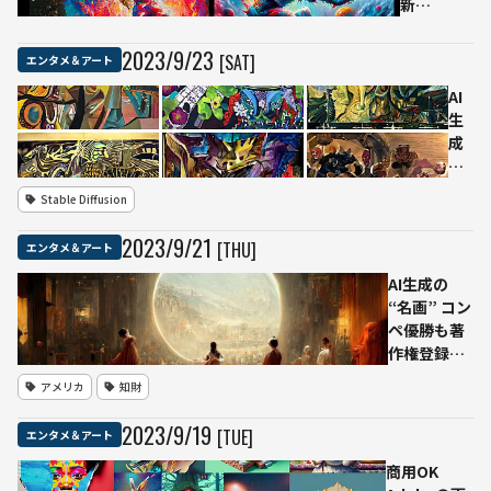
新
AI「DALL-
E 3」導入-
2023
/
9
/
23
[SAT]
エンタメ＆アート
-著名人の
フェイク
AI
画像など
生
安全性に
成
も配慮
の
“抽
Stable Diffusion
象
画”
2023
/
9
/
21
[THU]
エンタメ＆アート
な
ど3
AI生成の
万
“名画” コン
枚
ペ優勝も著
を
作権登録は
無
却下
アメリカ
知財
料
Midjourney
公
で624回推
2023
/
9
/
19
[TUE]
エンタメ＆アート
開
敲も「人間
デ
の著作物で
商用OK
イ
はない」