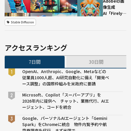
Adobeの画
シ
像生成
ン
AI「Firely」
写
正式公開
Stable Diffusion
実
Webアプリ
避
で「生成塗
け
りつぶし」
得
「生成拡
アクセスランキング
意
張」利用可
分
能に
野
7日間
30日間
伸
OpenAI、Anthropic、Google、Metaなどの
ば
従業員1000人超、AI研究自動化に備え「開発ペ
す
ース調整」の国際枠組みを米政府に要請
Microsoft、Copilot「スーパーアプリ」を
2026年内に提供へ チャット、業務代行、AIエ
ージェント、コードを統合
Google、パーソナルAIエージェント「Gemini
Spark」をChromeに統合 物件内覧予約や航
空券調査を代行、まず米国で