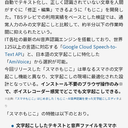
自動でテキスト化し、正しく認識されていない文章を人間
がすぐに「修正・編集」できるように「もじこ」を開発し
た。TBSテレビでの利用実績をベースとした検証では、通
常人力のみの文字起こしと比較して、約半分以下の作業時
間に抑えられたという。
IT各社の最新のAI音声認識エンジンを搭載しており、世界
125以上の言語に対応する「
Google Cloud Speech-to-
Text API
」と、日本語の文字起こしに特化した
「
AmiVoice
」から選択が可能。
今回リリースした「スマホもじこ」は単なるスマホの文字
起こし機能と異なり、文字起こしの現場に最適化された設
計となっている。
インストール不要のブラウザ操作のみ※
で、ボイスレコーダー感覚でどこでも文字起こしできる。
※出典:
「スマホもじこ」はじめました｜もじこ – AI音声認識を使った文字起こしエディタ
よ
り
「スマホもじこ」の特徴は以下のとおり。
文字起こししたテキストと音声ファイルをスマホ