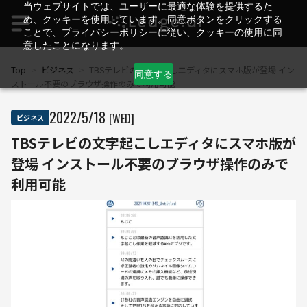
当ウェブサイトでは、ユーザーに最適な体験を提供するた
め、クッキーを使用しています。同意ボタンをクリックする
ことで、プライバシーポリシーに従い、クッキーの使用に同
意したことになります。
Top
>
ビジネス
>
TBSテレビの文字起こしエディタにスマホ版が登場 イン
同意する
ストール不要のブラウザ操作のみで利用可能
2022
/
5
/
18
[WED]
ビジネス
TBSテレビの文字起こしエディタにスマホ版が
登場 インストール不要のブラウザ操作のみで
利用可能