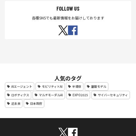
務
FOLLOW US
を
効
各種SNSでも最新情報をお届けしております
率
化
人気のタグ
AIエージェント
モビリティ×AI
半導体
基盤モデル
ロボティクス
マルチモーダルAI
EXPO2025
サイバーセキュリティ
近未来
日本政府