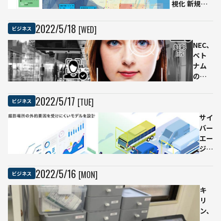
視化 新規出
時間
試験
店分析サービ
を省
運用
ス
力化
を開
2022
/
5
/
18
[WED]
ビジネス
「CAPTAIL
始
Locator（キ
NEC、
類似
ャプテール
ベト
レシ
ロケータ
ナム
ピ探
ー）」を提供
の国
索な
開始
民ID
ど新
シス
商品
2022
/
5
/
17
[TUE]
ビジネス
テム
開発
に顔
業務
サイ
と指
を効
バー
紋を
率化
エー
組み
ジェ
合わ
ン
せた
ト、
2022
/
5
/
16
[MON]
ビジネス
マル
AIで
チモ
交通
キ
ーダ
量を
リ
ル生
解析
ン、
体認
する
調