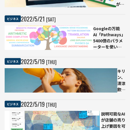
が導
入協
力、
2022
/
5
/
21
[SAT]
ビジネス
社内
Googleの万能
シス
AI「Pathways」
テム
5400億のパラメ
をパ
ーターを使い多
スワ
様で多言語のタ
ード
スクに対応
レス
2022
/
5
/
19
[THU]
ビジネス
にで
きる
キリ
「顔
ン、
認証
清涼
SSO
飲料
サー
の
ビ
「ア
2022
/
5
/
19
[THU]
ビジネス
ス」
セス
説明可能なAI
で年
メン
が店舗の売り
間
ト
上げ要因を可
6000
AI」