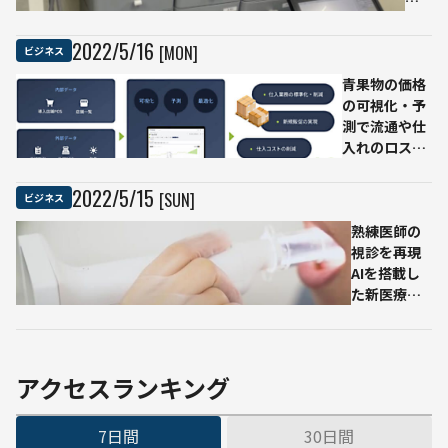
証シ
サー
剤
ステ
ビス
薬
2022
/
5
/
16
[MON]
ビジネス
ムを
「セ
局
青果物の価格
提供
ンサ
向
の可視化・予
行政
ス
けAI
測で流通や仕
サー
AI」
置
入れのロスを
ビス
の提
き
解消できる
の本
供を
薬
「Fresus（フ
人確
開始
サ
2022
/
5
/
15
[SUN]
ビジネス
レサス）」の
認な
ー
β版事前登録
熟練医師の
どで
ビ
開始
視診を再現
活用
ス
AIを搭載し
を
た新医療機
テ
器
ス
「nodoca」
ト
が製造販売
展
承認を取得
開
アクセスランキング
医
薬
7日間
30日間
品