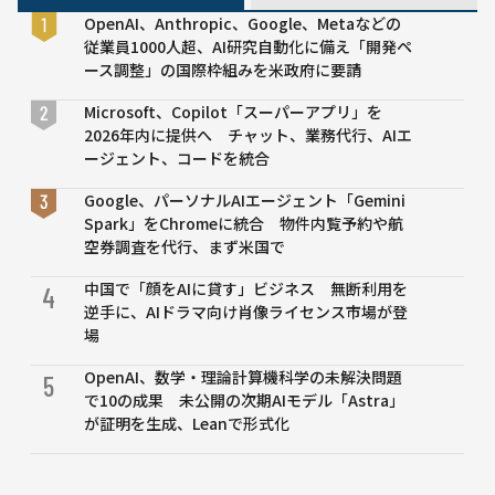
の
OpenAI、Anthropic、Google、Metaなどの
在
従業員1000人超、AI研究自動化に備え「開発ペ
庫
ース調整」の国際枠組みを米政府に要請
欠
品
Microsoft、Copilot「スーパーアプリ」を
リ
2026年内に提供へ チャット、業務代行、AIエ
ス
ージェント、コードを統合
ク
Google、パーソナルAIエージェント「Gemini
を
Spark」をChromeに統合 物件内覧予約や航
減
空券調査を代行、まず米国で
ら
し
中国で「顔をAIに貸す」ビジネス 無断利用を
4
薬
逆手に、AIドラマ向け肖像ライセンス市場が登
剤
場
師
の
OpenAI、数学・理論計算機科学の未解決問題
5
在
で10の成果 未公開の次期AIモデル「Astra」
庫
が証明を生成、Leanで形式化
管
理
業