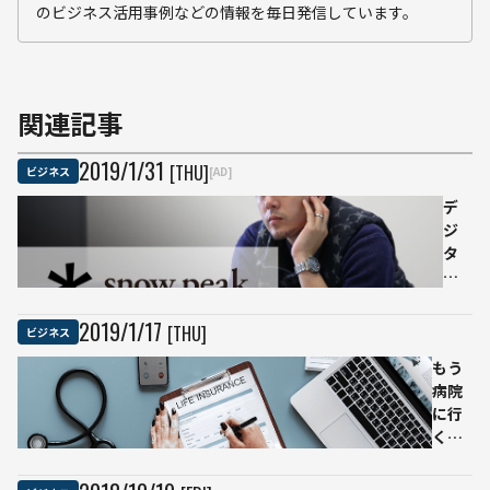
のビジネス活用事例などの情報を毎日発信しています。
関連記事
2019
/
1
/
31
[THU]
ビジネス
[AD]
デ
ジ
タ
ル
中
心
2019
/
1
/
17
[THU]
ビジネス
の
もう
世
病院
界
に行
で
く必
再
要な
流
い？
行