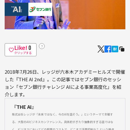
Like!
？
0
クリップする
2018年7月26日、レッジが六本木アカデミーヒルズで開催
した『THE AI 2nd』。この記事ではセブン銀行のセッシ
ョン「セブン銀行チャレンジ AIによる事業高度化」を紹
介します。
『
THE AI
』
株式会社レッジが「未来ではなく、今のAIを話そう。」というテーマで主催す
る、大型のAIビジネスカンファレンス。具体的すぎたり抽象的すぎる話ではな
く、ビジネスにおいてどの程度のコストで、どこまで活用可能か？ という視点