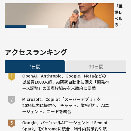
クション
物を
体験
「単
推定
の可
語レ
す
能性
ベル
る」
のテ
アド
キス
エビ
トマ
スの
イニ
AI
ング
が“ク
アクセスランキング
を壊
ロス
す。」
デバ
7日間
30日間
文章
イス
解析AI
問
OpenAI、Anthropic、Google、Metaなどの
で隠
題”を
従業員1000人超、AI研究自動化に備え「開発ペ
れた
解決
ース調整」の国際枠組みを米政府に要請
本音
する
を可
まで
Microsoft、Copilot「スーパーアプリ」を
視化
2026年内に提供へ チャット、業務代行、AIエ
ージェント、コードを統合
Google、パーソナルAIエージェント「Gemini
Spark」をChromeに統合 物件内覧予約や航