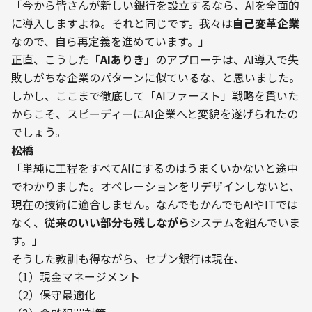
「今から皆さんが新しい銀行を設立するなら、AIを全面的
に導入しますよね。それと同じです。我々は
自己変革企業
なので、自ら再定義を進めています。」
正直、こうした「
AIありき
」のアプローチは、AI導入で失
敗しがちな企業のパターンに似ているな、と思いました。
しかし、ここまで徹底して「AIファースト」戦略を貫いた
からこそ、スピーディーにAI企業へと変貌を遂げられたの
でしょう。
――松橋
「単純に工程をすべてAIにするのはうまくいかないと途中
でわかりました。オペレーションをリデザインしないと、
現在の技術に適合しません。なんでもかんでもAIやITでは
なく、
従来のいい部分も残しながら
システムを組んでいま
す。」
そうした教訓も得ながら、セブン銀行は現在、
（1）現金マネージメント

（2）保守最適化
