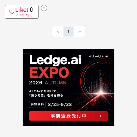
Like!
？
0
クリップする
<
1
>