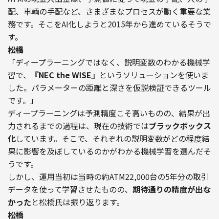
配、車輌の手配など、さまざまなプロセスが動く重要な業
務です。そこをAI化しようと2015年から進めているそうで
す。
――松橋
「ディープラーニングではなく、説明変数のわかる機械学
習で、『
NEC the WISE
』というソリューションを使いま
した。パラメーターの距離と深さを仮説検証できるツール
です。」
ディープラーニングは予測精度こそ高いものの、結果が出
力されるまでの過程は、現在の技術では
ブラックボックス
化
しています。そこで、それぞれの説明変数がどの程度結
果に影響を及ぼしているのかがわかる機械学習を選んだそ
うです。
しかし、運用当初は当時の約ATM22,000台の5年分の取引
データを使って学習させたものの、
期待通りの精度が出な
かった
と松橋氏は振り返ります。
――松橋