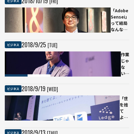
2018
/
10
/
19
[FRI]
ビジネス
“AIド
す
「Adobe
クタ
る
Sensei」
ー”と
ア
って結局
人間
ウ
なんな
が共
ト
の？アド
存す
ド
ビのテク
る未
ア。
2018
/
9
/
25
[TUE]
ビジネス
ニカルエ
来
仕
バンジェ
作業
掛
リストに
じゃ
け
聞いてき
な
人
た
い、
が
デー
明
タ作
か
2018
/
9
/
19
[WED]
ビジネス
り
す
「世
だ。
IT
を捨
アノ
活
て
テー
用
よ、
ショ
クマ
ンか
を狩
ら考
2018
/
9
/
13
[THU]
ビジネス