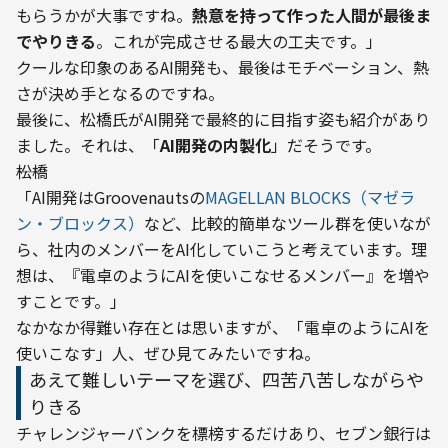
もらうかが大事ですね。
熱意を持って作った人間が最後ま
でやりきる
。これが完成させる最大の工夫です。」
クールな印象のあるAI開発も、最後はモチベーション、熱
さが決め手となるのですね。
最後に、松橋氏がAI開発で最終的に目指す姿も紹介があり
ました。それは、「
AI開発の内製化
」だそうです。
――松橋

「AI開発はGroovenautsの
MAGELLAN BLOCKS（マゼラ
ン・ブロックス）
など、比較的簡単なツール群を使いなが
ら、社内のメンバーをAI化していこうと考えています。理
想は、『電卓のようにAIを使いこなせるメンバー』を増や
すことです。」
なかなか得難い存在とは思いますが、「電卓のようにAIを
使いこなす」人、ぜひ見てみたいですね。
あえて難しいテーマを選び、四苦八苦しながらや
りきる
チャレンジャーバンクを標榜するだけあり、セブン銀行は