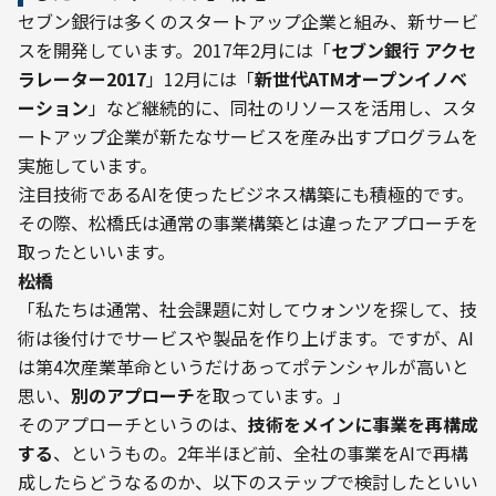
セブン銀行は多くのスタートアップ企業と組み、新サービ
スを開発しています。2017年2月には「
セブン銀行 アクセ
ラレーター2017
」12月には「
新世代ATMオープンイノベ
ーション
」など継続的に、同社のリソースを活用し、スタ
ートアップ企業が新たなサービスを産み出すプログラムを
実施しています。
注目技術であるAIを使ったビジネス構築にも積極的です。
その際、松橋氏は通常の事業構築とは違ったアプローチを
取ったといいます。
――松橋
「私たちは通常、社会課題に対してウォンツを探して、技
術は後付けでサービスや製品を作り上げます。ですが、AI
は第4次産業革命というだけあってポテンシャルが高いと
思い、
別のアプローチ
を取っています。」
そのアプローチというのは、
技術をメインに事業を再構成
する
、というもの。2年半ほど前、全社の事業をAIで再構
成したらどうなるのか、以下のステップで検討したといい