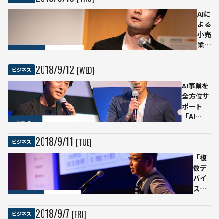
ろ
える
う.」
AIビ
AIに
落合
ジネ
よる
陽一
スの
小売
が語
正攻
業界
った
法
の革
超AI
新は
2018
/
9
/
12
[WED]
ビジネス
時代
来る
AI事業を
の生
か？
全方位サ
き方
オン
ポート
ライ
「AI
ンと
Startup
オフ
Studio」
ライ
2018
/
9
/
11
[TUE]
ビジネス
始動。レ
ンの
ッジが創
「複
融合
る“発想
数デ
で生
と実装の
バイ
まれ
間をつな
ス間
る新
ぐ”新た
で同
たな
なファン
一人
顧客
2018
/
9
/
7
[FRI]
ビジネス