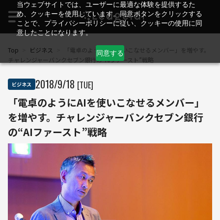
当ウェブサイトでは、ユーザーに最適な体験を提供するた
め、クッキーを使用しています。同意ボタンをクリックする
ことで、プライバシーポリシーに従い、クッキーの使用に同
意したことになります。
Top
>
ビジネス
>
「電卓のようにAIを使いこなせるメンバー」を増やす。
同意する
チャレンジャーバンクセブン銀行の“AIファースト”戦略
2018
/
9
/
18
[TUE]
ビジネス
「電卓のようにAIを使いこなせるメンバー」
を増やす。チャレンジャーバンクセブン銀行
の“AIファースト”戦略