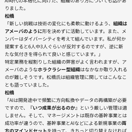
AI時代の本格化に向けた、組織のあり方についても話があ
りました。
――松橋
「新しい挑戦は技術の変化にも柔軟に動けるよう、
組織は
アメーバのように
形を決めずに活動しています。また、メ
ンバーはダイバーシティを考えて組んでいます。私が何か
提案すると6人中3人ぐらいが反対するのですが、逆に新
たな気付きを得られて良いと感じています。」
特定業務を縦割りした組織の弊害がよく言われますが、ア
メーバのような
ホラクラシー型組織
はなかなか取り入れる
のが難しそうです。松橋氏は組織管理に関してはこんなこ
とも語っていました。
――松橋
「AIは開発途中で頻繁に方向転換やデータの再構築が必要
ですので、『
いつ成果が出るのか
』という厳しい管理は適
しません。そして、マネージメントは既存の基幹事業とは
成功率が違うので、基幹事業とAIなどによる新規事業の
両
方のマインドセット
を持って、きちっと切り替えなければ