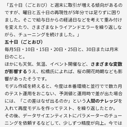
「五十日（ごとおび）と週末に取引が増える傾向があるの
ですが、曜日と五十日の再現性が5年分では足りずに困り
ました。そこで給与日からの経過日などを考えて重み付け
を変えたり、さまざまなトライアンドエラーを繰り返しな
五十日（ごとおび）
毎月5日・10日・15日・20日・25日と、30日または月末
日のこと。
ほかにも天気、気温、イベント開催など、
さまざまな変数
が影響する
うえ、松橋氏によれば、桜の開花時期なども影
響があったそうです。
モデル作成を終えると、今度は本番環境と並行でで数カ月
のテスト運用をおこない、予測値と運用時で差が出た場合
には、「この差はなぜ出るのか」という
人間のナレッジ
を
入れて再度モデルを作ってテスト、を繰り返したとか。
その後、データサイエンティストにパラメーターのチュー
ニングを依頼するなどして、少しずつ精度が向上。今では