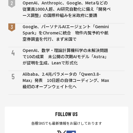
OpenAI、Anthropic、Google、Metaなどの
かの
従業員1000人超、AI研究自動化に備え「開発ペ
よ
ース調整」の国際枠組みを米政府に要請
う」
と強
Google、パーソナルAIエージェント「Gemini
く批
Spark」をChromeに統合 物件内覧予約や航
判
空券調査を代行、まず米国で
OpenAI、数学・理論計算機科学の未解決問題
4
で10の成果 未公開の次期AIモデル「Astra」
が証明を生成、Leanで形式化
Alibaba、2.4兆パラメータの「Qwen3.8-
5
Max」発表 10日超の自律コーディング、Max
級初のオープンウェイト化へ
FOLLOW US
各種SNSでも最新情報をお届けしております