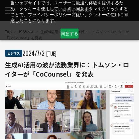
当ウェブサイトでは、ユーザーに最適な体験を提供するた
め、クッキーを使用しています。同意ボタンをクリックする
ことで、プライバシーポリシーに従い、クッキーの使用に同
意したことになります。
Top
>
ビジネス
>
生成AI活用の波が法務業界に：トムソン・ロイターが
同意する
「CoCounsel」を発表
2024
/
7
/
2
[TUE]
ビジネス
生成AI活用の波が法務業界に：トムソン・ロ
イターが「CoCounsel」を発表