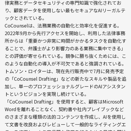
律実務とデータセキュリティの専門知識で強化されてお
り、顧客データを使用しない最もセキュアなAIリーガルテ
ックとされている。
CoCounselは、法務業務の自動化と効率化を促進する。
2022年9月から先行アクセスを開始し、利用した法律事務
所からは「重要かつ非常に時間がかかるタスクを自動化す
ることで、弁護士がより影響力のある業務に集中できる」
との評価が寄せられている。競争に勝ち抜くためには、こ
のような自動化の導入が不可欠であると強調されている。
トムソン・ロイターは、現在先行販売中で7月に発売予定
の「CoCounsel Drafting」などの新たなスキルや製品を追
加し、単一のプロフェッショナルグレードのAIアシスタン
トというビジョンを実現し続けている。
「CoCounsel Drafting」を使用すると、顧客はMicrosoft 
Wordを離れることなく、契約書や社内プレイブックなど
のさまざまな種類の法的コンテンツを作成し、AIを使用し
て文書を改良およびレビューして一般的なライティングエ