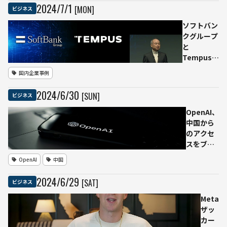
成
で生
2024
/
7
/
1
[MON]
ビジネス
つな
POP
成AI
ぐ
で隠
活用
ソフトバン
れた
によ
クグループ
需要
る保
と
を掘
全業
Tempus、
り起
務効
医療データ
国内企業事例
こす
率化
とAI活用の
へ
ジョイント
2024
/
6
/
30
[SUN]
ビジネス
AWS
ベンチャー
導入
「SB
OpenAI、
で技
TEMPUS」
中国から
術を
設立
のアクセ
活用
スをブロ
ックへ -
OpenAI
中国
中国AI企
業は自社
2024
/
6
/
29
[SAT]
ビジネス
AIに乗り
換え提案
Meta
続々
ザッ
カー