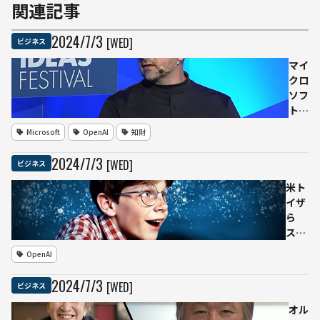
関連記事
2024
/
7
/
3
[WED]
ビジネス
マイ
クロ
ソフ
トAI
責任
Microsoft
OpenAI
知財
者、
ウェ
2024
/
7
/
3
[WED]
ビジネス
ブ上
のコ
米ト
ンテ
イザ
ンツ
ら
の
ス
「フ
Sora
OpenAI
リー
を使
ウェ
用し
2024
/
7
/
3
[WED]
ビジネス
ア」
た新
発言
CM
オル
で議