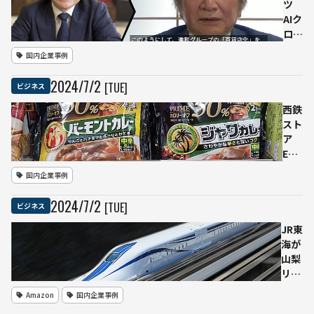
を発
ツ
論を
表す
AIク
巻き
るも
ロー
起こ
不評
ン技
国内企業事例
す
の
術を
嵐
事業
2024
/
7
/
2
[TUE]
ビジネス
不気
継承
味の
に活
西鉄
谷越
用
スト
えら
進和
ア
れな
建設
EC
かっ
工業
サイ
国内企業事例
たか
と共
トの
同で
口コ
2024
/
7
/
2
[TUE]
ビジネス
経営
ミ・
者の
購買
JR東
想い
デー
海が
やノ
タを
山梨
ウハ
活用
リニ
ウを
した
ア実
Amazon
国内企業事例
次世
AI生
験線
代に