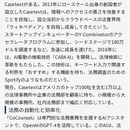
Casetextがある。2013年にロースクール出身の創設者が
設立したCasetextは、情報へのアクセスの悪さを改善する
ことを目指し、設立当初からクラウドベースの法曹界用
「ウィキペディア」を目指し成長してきたという。
スタートアップインキュベーターのY Combinatorのアク
セラレータプログラムに参加し、シードステージで180万
ドルを調達するなど、急速に成長を遂げた。2016年に
は、AI駆動の検索技術「CARA AI」を開発し、法律検索に
革新をもたらした。この技術は、キーワード入力で関連す
る判例を「おすすめ」する機能を持ち、法務調査のための
Spotifyのようなものだという。
現在、Casetextはアメリカのトップ100社を含む1万以上
の法律事務所や企業の法務部を顧客に持ち、小規模から大
規模の事務所、社内法務部まで幅広く対応している。
法務の自動化と効率化
「CoCounsel」は専門的な法務業務を支援するAIアシスタ
ントで、OpenAIのGPT-4を活用している。このAIは、法