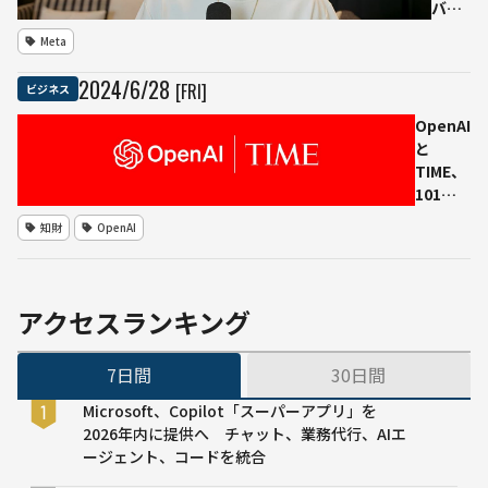
バー
グ
Meta
氏、
生成
2024
/
6
/
28
[FRI]
ビジネス
AIの
クロ
OpenAI
ーズ
と
ドソ
TIME、
ース
101年
競合
のアー
知財
OpenAI
企業
カイブ
を
を活用
「神
した戦
か何
略的パ
アクセスランキング
かを
ートナ
創造
ーシッ
7日間
30日間
して
プを発
いる
表
Microsoft、Copilot「スーパーアプリ」を
とで
2026年内に提供へ チャット、業務代行、AIエ
も思
ージェント、コードを統合
って
いる