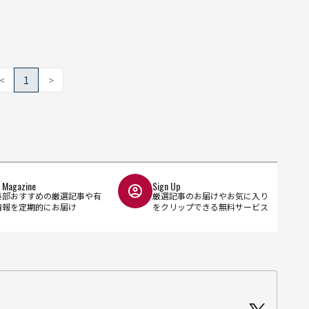
<
1
>
l Magazine
Sign Up
集部おすすめの厳選記事や有
厳選記事のお届けやお気に入り
情報を定期的にお届け
をクリップできる無料サービス