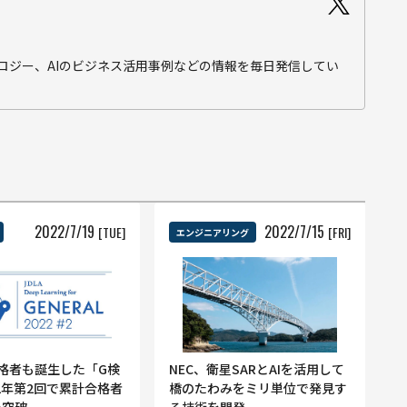
テクノロジー、AIのビジネス活用事例などの情報を毎日発信してい
2022
/
7
/
19
2022
/
7
/
15
[TUE]
[FRI]
エンジニアリング
合格者も誕生した「G検
NEC、衛星SARとAIを活用して
22年第2回で累計合格者
橋のたわみをミリ単位で発見す