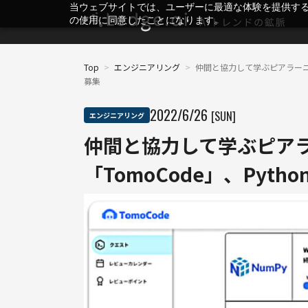
当ウェブサイトでは、ユーザーに最適な体験を提供す
の使用に同意したことになります。
Top
>
エンジニアリング
>
仲間と協力して学ぶピアラーニン
募集
2022
/
6
/
26
[SUN]
エンジニアリング
仲間と協力して学ぶピア
「TomoCode」、Pyt