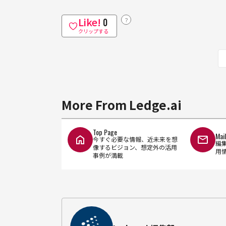
Like!
？
0
クリップする
More From Ledge.ai
Top Page
Mai
今すぐ必要な情報、近未来を想
編
像するビジョン、想定外の活用
用
事例が満載