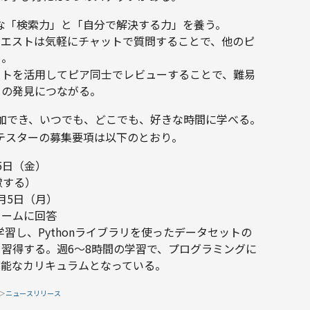
要な「検索力」と「自分で解決する力」を養う。
クエストは気軽にチャットで質問することで、他のピ
る。
ットを活用してピア同士でレビューすることで、難易
きの発見につながる。
加でき、いつでも、どこでも、好きな時間に学べる。
βテスターの募集要項は以下のとおり。
5日（金）
慮する）
9月5日（月）
ォームに回答
学習し、Pythonライブラリを使ったデータセットの
習得する。週6〜8時間の学習で、プログラミングに
可能なカリキュラムとなっている。
＞
ニュースリリース