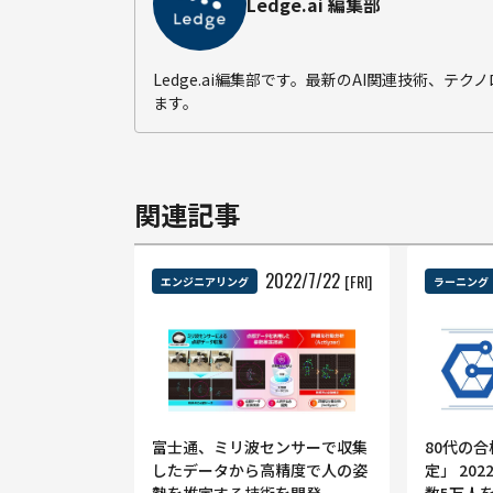
Ledge.ai 編集部
Ledge.ai編集部です。最新のAI関連技術、
ます。
関連記事
2022
/
7
/
22
[FRI]
エンジニアリング
ラーニング
富士通、ミリ波センサーで収集
80代の
したデータから高精度で人の姿
定」 20