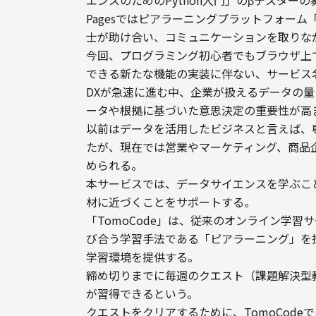
エンスのためのPython入門」のβテスター
Pagesではピアラーニングプラットフォーム「
士が助け合い、コミュニケーションを取りな
今回、プログラミング初心者でもブラウザ上
できる新たな機能の実装に伴ない、サービス名
DXが急速に進む中、企業が扱えるデータの
ータや根拠に基づいた意思決定の重要性が高
以前はデータを活用したビジネスと言えば、
たが、現在では営業やマーケティング、商品
められる。
本サービスでは、データサイエンスを学ぶこ
材に近づくことをサポートする。
「TomoCode」は、従来のオンライン学
び合う学習手法である「ピアラーニング」を
学習環境を提供する。
締め切りまでに毎週のクエスト（課題解決型
が習得できるという。
クエストをクリアするために、TomoCode