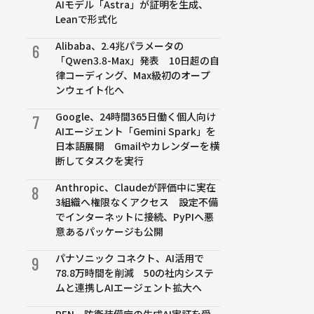
AIモデル「Astra」が証明を生成、
Leanで形式化
Alibaba、2.4兆パラメータの
6
「Qwen3.8-Max」発表 10日超の自
律コーディング、Max級初のオープ
ンウェイト化へ
Google、24時間365日働く個人向け
7
AIエージェント「Gemini Spark」を
日本語展開 Gmailやカレンダーを横
断してタスクを実行
Anthropic、Claudeが評価中に実在
8
3組織へ権限なくアクセス 設定不備
でインターネットに接続、PyPIへ悪
意あるパッケージも公開
パナソニック コネクト、AI活用で
9
78.8万時間を削減 50の社内システ
ムと連携しAIエージェント拡大へ