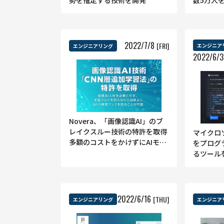
勢を推定する技術を開発
数5万人
2022
/
7
/
8
[FRI]
エンジニア
エンジニアリング
2022
/
6
/
Novera、「画像認識AI」のブ
レイクスルー技術の特許を取得
マイクロ
多額のコストをかけずにAIモデ
をプログ
ルを開発できる
るツール
2022
/
6
/
16
[THU]
エンジニアリング
エンジニア