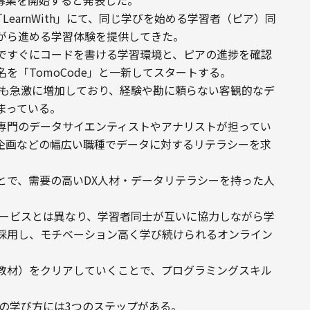
の募集を開始すると発表した。
LearnWith」にて、同じ学びを始める学習者（ピア）同
がら進める学習体験を提供してきた。
ですぐにコードを書ける学習環境と、ピアの進捗を確認
を「TomoCode」と一新してスタートする。
量も急激に増加しており、経験や勘に頼らない客観的なデ
まっている。
専門のデータサイエンティストやアナリストが担ってい
企画などの幅広い職種でデータに対するリテラシーを求
とで、需要の高いDX人材・データリテラシーを持った人
習サービスとは異なり、学習者同士が互いに協力しながら学
採用し、モチベーション高く学び続けられるオンライン
教材）をクリアしていくことで、プログラミングスキル
での学び方には3つのステップがある。