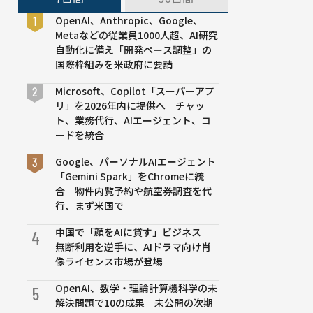
OpenAI、Anthropic、Google、
Metaなどの従業員1000人超、AI研究
自動化に備え「開発ペース調整」の
国際枠組みを米政府に要請
Microsoft、Copilot「スーパーアプ
リ」を2026年内に提供へ チャッ
ト、業務代行、AIエージェント、コ
ードを統合
Google、パーソナルAIエージェント
「Gemini Spark」をChromeに統
合 物件内覧予約や航空券調査を代
行、まず米国で
中国で「顔をAIに貸す」ビジネス
4
無断利用を逆手に、AIドラマ向け肖
像ライセンス市場が登場
OpenAI、数学・理論計算機科学の未
5
解決問題で10の成果 未公開の次期