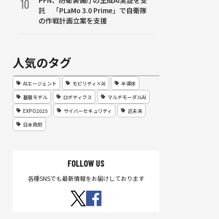
PFN、防衛装備庁の生成AI実証を受
10
託 「PLaMo 3.0 Prime」で自衛隊
の作戦計画立案を支援
人気のタグ
AIエージェント
モビリティ×AI
半導体
基盤モデル
ロボティクス
マルチモーダルAI
EXPO2025
サイバーセキュリティ
近未来
日本政府
FOLLOW US
各種SNSでも最新情報をお届けしております