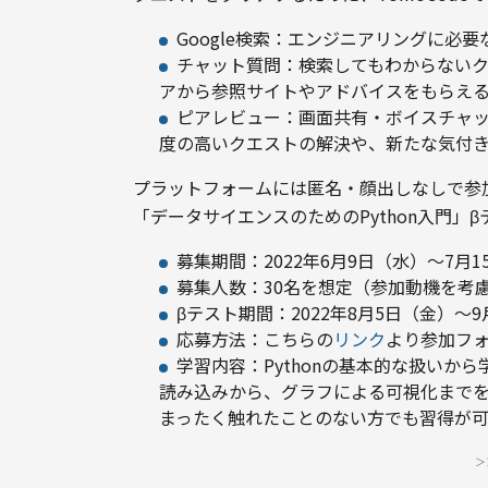
Google検索：エンジニアリングに必
チャット質問：検索してもわからない
アから参照サイトやアドバイスをもらえ
ピアレビュー：画面共有・ボイスチャ
度の高いクエストの解決や、新たな気付
プラットフォームには匿名・顔出しなしで参
「データサイエンスのためのPython入門」
募集期間：2022年6月9日（水）〜7月1
募集人数：30名を想定（参加動機を考
βテスト期間：2022年8月5日（金）〜
応募方法：こちらの
リンク
より参加フ
学習内容：Pythonの基本的な扱いから
読み込みから、グラフによる可視化までを
まったく触れたことのない方でも習得が
＞