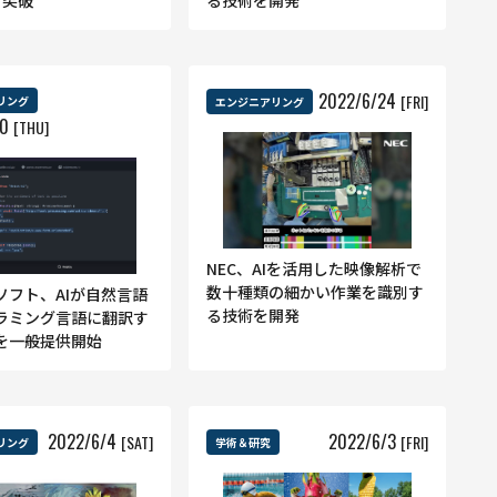
を突破
る技術を開発
2022
/
6
/
24
[FRI]
リング
エンジニアリング
30
[THU]
NEC、AIを活用した映像解析で
数十種類の細かい作業を識別す
ソフト、AIが自然言語
る技術を開発
ラミング言語に翻訳す
を一般提供開始
2022
/
6
/
4
2022
/
6
/
3
[SAT]
[FRI]
リング
学術＆研究