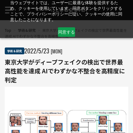
当ウェブサイトでは、ユーザーに最適な体験を提供するた
め、クッキーを使用しています。同意ボタンをクリックする
ことで、プライバシーポリシーに従い、クッキーの使用に同
意したことになります。
Top
>
学術＆研究
>
東京大学がディープフェイクの検出で世界最高性能を
同意する
達成 AIでわずかな不整合を高精度に判定
2022
/
5
/
23
[MON]
学術＆研究
東京大学がディープフェイクの検出で世界最
高性能を達成 AIでわずかな不整合を高精度に
判定