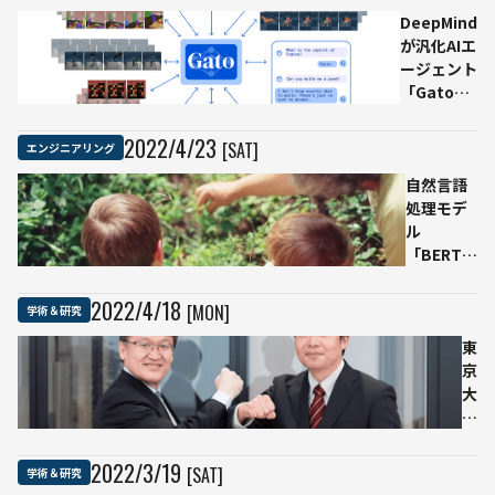
DeepMind
象物
気
が汎化AIエ
を簡
に
ージェント
単に
よ
「Gato」
追加
る
を構築 単
登録
個
一モデルの
でき
人
2022
/
4
/
23
[SAT]
エンジニアリング
エージェン
る技
認
トが600以
自然言語
術を
証
上のタスク
処理モデ
開発
の
を実行可能
ル
原
「BERT」
理
の日本語
を
版事前学
実
2022
/
4
/
18
[MON]
学術＆研究
習モデル
証
が無償公
偽
東
開 商用利
造
京
用も可
で
大
き
学
な
と
い
日
2022
/
3
/
19
[SAT]
学術＆研究
生
立