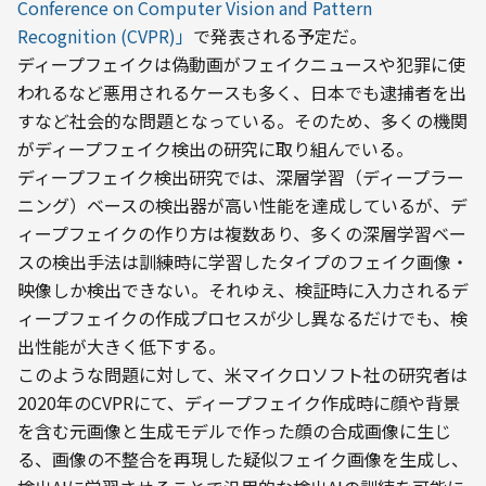
Conference on Computer Vision and Pattern 
Recognition (CVPR)」
で発表される予定だ。
ディープフェイクは偽動画がフェイクニュースや犯罪に使
われるなど悪用されるケースも多く、日本でも逮捕者を出
すなど社会的な問題となっている。そのため、多くの機関
がディープフェイク検出の研究に取り組んでいる。
ディープフェイク検出研究では、深層学習（ディープラー
ニング）ベースの検出器が高い性能を達成しているが、デ
ィープフェイクの作り方は複数あり、多くの深層学習ベー
スの検出手法は訓練時に学習したタイプのフェイク画像・
映像しか検出できない。それゆえ、検証時に入力されるデ
ィープフェイクの作成プロセスが少し異なるだけでも、検
出性能が大きく低下する。
このような問題に対して、米マイクロソフト社の研究者は
2020年のCVPRにて、ディープフェイク作成時に顔や背景
を含む元画像と生成モデルで作った顔の合成画像に生じ
る、画像の不整合を再現した疑似フェイク画像を生成し、