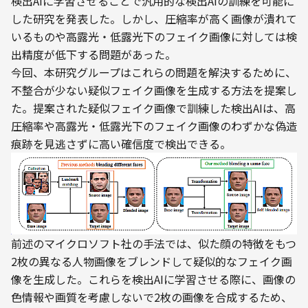
検出AIに学習させることで汎用的な検出AIの訓練を可能に
した研究を発表した。しかし、圧縮率が高く画像が潰れて
いるものや高露光・低露光下のフェイク画像に対しては検
出精度が低下する問題があった。
今回、本研究グループはこれらの問題を解決するために、
不整合が少ない疑似フェイク画像を生成する方法を提案し
た。提案された疑似フェイク画像で訓練した検出AIは、高
圧縮率や高露光・低露光下のフェイク画像のわずかな偽造
痕跡を見逃さずに高い確信度で検出できる。
前述のマイクロソフト社の手法では、似た顔の特徴をもつ
2枚の異なる人物画像をブレンドして疑似的なフェイク画
像を生成した。これらを検出AIに学習させる際に、画像の
色情報や画質を考慮しないで2枚の画像を合成するため、