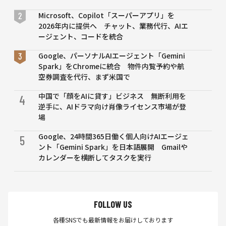
かる
始
費
探索
AI
総
Microsoft、Copilot「スーパーアプリ」を
を1
で
額
2026年内に提供へ チャット、業務代行、AIエ
日以
神
は
ージェント、コードを統合
内に
戸
約
Google、パーソナルAIエージェント「Gemini
短縮
市
2
Spark」をChromeに統合 物件内覧予約や航
民
億
空券調査を代行、まず米国で
38
円
万
中国で「顔をAIに貸す」ビジネス 無断利用を
4
人
逆手に、AIドラマ向け肖像ライセンス市場が登
の
場
要
介
Google、24時間365日働く個人向けAIエージェ
5
護
ント「Gemini Spark」を日本語展開 Gmailや
リ
カレンダーを横断してタスクを実行
ス
ク
を
予
FOLLOW US
測
各種SNSでも最新情報をお届けしております