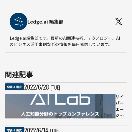
Ledge.ai 編集部
Ledge.ai編集部です。最新のAI関連技術、テクノロジー、AI
のビジネス活用事例などの情報を毎日発信しています。
関連記事
2022
/
6
/
28
[TUE]
学術＆研究
サイ
バー
エー
ジェ
ント
のAI
2022
/
6
/
14
[TUE]
学術＆研究