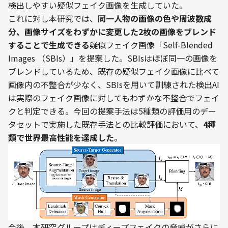
検出しやすい疑似フェイク画像を生成していた。
これに対し本研究では、
同一人物の画像の色や周波数成
分、画像サイズをわずかに変更した2枚の画像をブレンド
することで生成できる
疑似フェイク画像「Self-Blended 
Images （SBIs）」を提案した。SBIsはほぼ同一の画像を
ブレンドしているため、既存の疑似フェイク画像に比べて
画像内の不整合が少なく、SBIsを用いて訓練された検出AI
は実際のフェイク画像に対してもわずかな不整合でフェイ
クと判定できる。今回の提案手法は5種類の評価用のデー
タセットで実施した既存手法との比較評価において、
4種
類で世界最高性能を達成した
。
今後、本研究グループはディープフェイクの脅威がさらに