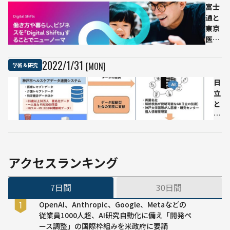
富士
体
が
通と
認
ビ
東京
証
ッ
医科
技
グ
歯科
術
デ
大
実
ー
2022
/
1
/
31
[MON]
学術＆研究
学、
現
タ
「富
日
へ
解
岳」
立
期
析
とAI
と
待
の
でが
神
研
んの
戸
究
薬剤
大
部
耐性
学
門
メカ
が
を
アクセスランキング
ニズ
共
共
ムを
同
同
7日間
30日間
発見
研
設
4000
究
置
OpenAI、Anthropic、Google、Metaなどの
年以
を
研
従業員1000人超、AI研究自動化に備え「開発ペ
上か
開
究
ース調整」の国際枠組みを米政府に要請