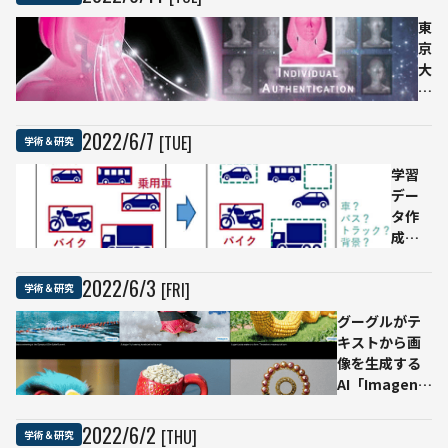
研究
組織
東
「AI
京
Lab」
大
の論
学
文が
ら
AI分
が
2022
/
6
/
7
[TUE]
学術＆研究
野の
AI
学習
国際
と
デー
会議
人
タ作
に採
工
成時
択
嗅
間を
覚
75%
セ
2022
/
6
/
3
[FRI]
学術＆研究
削減
ン
グーグルがテ
NEC、
サ
キストから画
AI画像
を
像を生成する
認識
利
AI「Imagen」
にお
用
を開発 他社の
いて
し
AIよりも高評
新た
た
2022
/
6
/
2
[THU]
学術＆研究
価を獲得
な対
呼