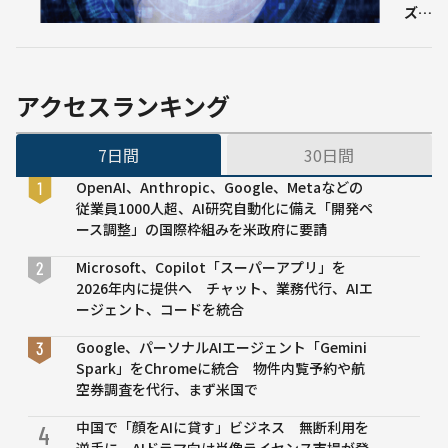
ず最
時間
ズム
高精
を半
のAI
度の
減」
を使
モデ
ほか
った
ルを
超高
アクセスランキング
作れ
速、
る」
高精
7日間
30日間
度、
小規
OpenAI、Anthropic、Google、Metaなどの
模な
従業員1000人超、AI研究自動化に備え「開発ペ
「リ
ース調整」の国際枠組みを米政府に要請
アル
タイ
Microsoft、Copilot「スーパーアプリ」を
ム3
2026年内に提供へ チャット、業務代行、AIエ
次元
ージェント、コードを統合
予測
Google、パーソナルAIエージェント「Gemini
技
Spark」をChromeに統合 物件内覧予約や航
術」
空券調査を代行、まず米国で
を開
発
中国で「顔をAIに貸す」ビジネス 無断利用を
4