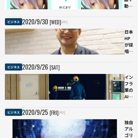
ドも
動画
の運
を高
営効
画質
率化
2020
/
9
/
30
[WED]
ビジネス
[AD]
化
へ
VHS
日本
や
HP
DVD
が提
用の
唱す
動画
るエ
を
ッジ
2020
/
9
/
26
[SAT]
ビジネス
Blu-
AIの
ray
有用
イン
レベ
性
フラ
ルに
「デ
業の
ータ
AI活
サイ
用事
エン
例5
2020
/
9
/
25
[FRI]
ビジネス
[AD]
ティ
選
スト
「検
独自
が妥
査の
アル
協せ
作業
ゴリ