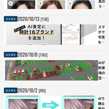
ケ。
真の
食品
うち
の原
「本
料検
物の
2020
/
10
/
13
[TUE]
ビジネス
査の
人
スマ
事例
間」
ホで
から
は誰
写真
考え
か？
を撮
る
るだ
けで
2020
/
10
/
8
[THU]
ビジネス
AIが
時計
AIが
ブラ
駐車
ンド
場の
を査
空き
定
状況
精度
を把
2020
/
10
/
2
[FRI]
ビジネス
98%
握、
超え
AIで
大型
のブ
静止
物流
ラン
画や
施設