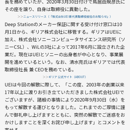
長を務めていたが、2020年3月30日付けで鳥居由規彦氏に
その座を譲り、自身は取締役に異動した。
＞＞
ニュースリリース（『株式会社UEI 新代表取締役就任のお知らせ』）
Deep Stationのメーカー保証に関する受け付け窓口は10
月1日から、ギリア株式会社に移管する。ギリアはUEIに
加え、株式会社ソニーコンピュータサイエンス研究所（ソ
ニーCSL）、WiLの3社によって2017年6月に設立された企
業だ。現在はUEIとソニーの出身者が中心となり、事業展
開を進めているという。なお、清水亮氏はギリアでは代表
取締役社長 兼 CEOを務めている。
＞＞
ギリア 公式サイト（ABOUT）
UEIは今回の解散に際して、「この度、2003年の創業以来
17年以上に渡りお引き立ていただきました株式会社UEIで
ございますが、諸般の事情により2020年9月30日（水）を
もって解散する運びとなりました。これまでのご厚情に謹
んで御礼申し上げますとともに、突然の解散でご迷惑をお
かけしますことを深くお詫び申し上げます」とコメントを
寄せる。