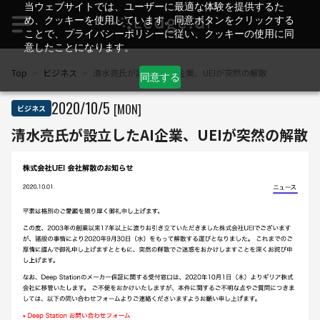
当ウェブサイトでは、ユーザーに最適な体験を提供するた
め、クッキーを使用しています。同意ボタンをクリックする
ことで、プライバシーポリシーに従い、クッキーの使用に同
意したことになります。
Top
>
ビジネス
>
清水亮氏が設立したAI企業、UEIが突然の解散
同意する
2020
/
10
/
5
[MON]
ビジネス
清水亮氏が設立したAI企業、UEIが突然の解散