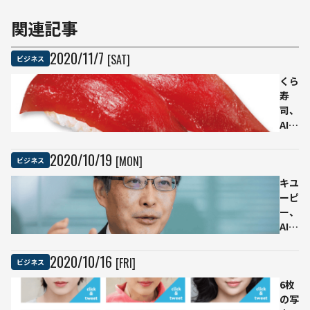
関連記事
2020
/
11
/
7
[SAT]
ビジネス
くら
寿
司、
AIが
まぐ
ろを
2020
/
10
/
19
[MON]
ビジネス
厳選
する
キユ
「極
ーピ
み熟
ー、
成AI
AI活
まぐ
用に
ろ」
成功
2020
/
10
/
16
[FRI]
ビジネス
再登
した
場
4つ
6枚
のワ
の写