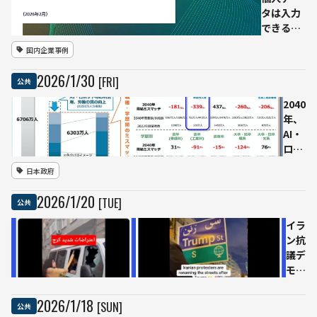
──
タは入力
障害
できるの
とな
か
国内企業事例
る規
──JDLA
制・
が「AI利
2026
/
1
/
30
[FRI]
公共
制度
用」の法
の情
的論点を
2040
報提
整理した
年、
供を
報告書II
AI・
国民
を公開
ロボ
から
ット
日本政府
募集
人材
が
2026
/
1
/
20
[TUE]
公共
339
万人
イラ
不
ン抗
足
議デ
事務
モ巡
職は
りAI
余剰
生成
2026
/
1
/
18
[SUN]
公共
に
動画