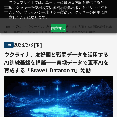
当ウェブサイトでは、ユーザーに最適な体験を提供するた
め、クッキーを使用しています。同意ボタンをクリックする
ことで、プライバシーポリシーに従い、クッキーの使用に同
意したことになります。
Top
>
公共
>
ウクライナ、友好国と戦闘データを活用するAI訓練基盤を構
同意する
築──実戦データで軍事AIを育成する「Brave1 Dataroom」始動
2026
/
2
/
6
[FRI]
公共
ウクライナ、友好国と戦闘データを活用する
AI訓練基盤を構築──実戦データで軍事AIを
育成する「Brave1 Dataroom」始動