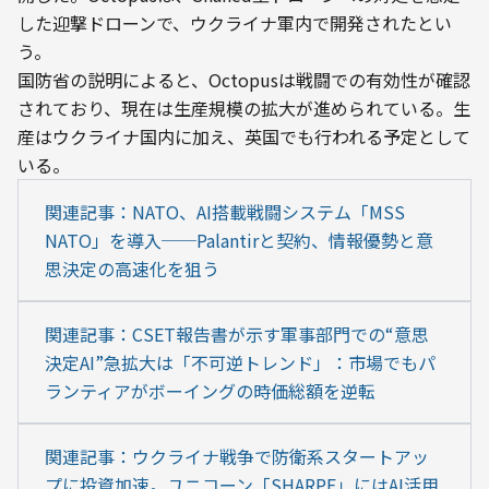
した迎撃ドローンで、ウクライナ軍内で開発されたとい
う。
国防省の説明によると、Octopusは戦闘での有効性が確認
されており、現在は生産規模の拡大が進められている。生
産はウクライナ国内に加え、英国でも行われる予定として
いる。
関連記事：NATO、AI搭載戦闘システム「MSS 
NATO」を導入──Palantirと契約、情報優勢と意
思決定の高速化を狙う
関連記事：CSET報告書が示す軍事部門での“意思
決定AI”急拡大は「不可逆トレンド」：市場でもパ
ランティアがボーイングの時価総額を逆転
関連記事：ウクライナ戦争で防衛系スタートアッ
プに投資加速。ユニコーン「SHARPE」にはAI活用