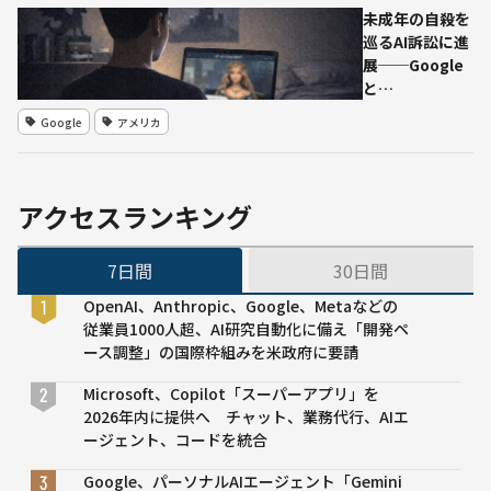
──
未成年の自殺を
が拡
経産
巡るAI訴訟に進
散
省推
展──Google
ネッ
計
と
ト遮
Character.AI、
断に
Google
アメリカ
4州訴訟で和解
よる
に合意
情報
空白
で、
アクセスランキング
真偽
判定
7日間
30日間
が困
難に
OpenAI、Anthropic、Google、Metaなどの
従業員1000人超、AI研究自動化に備え「開発ペ
ース調整」の国際枠組みを米政府に要請
Microsoft、Copilot「スーパーアプリ」を
2026年内に提供へ チャット、業務代行、AIエ
ージェント、コードを統合
Google、パーソナルAIエージェント「Gemini