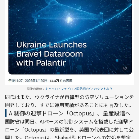
画像の出典：
ミハイロ・フェドロフ国防相のXアカウントより
同氏はまた、ウクライナが自律型の防空ソリューションを
開発しており、すでに運用実績があることにも言及した。
AI制御の迎撃ドローン「Octopus」、量産段階へ
国防省は同日、AIベースの制御システムを搭載した迎撃ド
ローン「Octopus」の最新型を、英国の代表団に対して公
開した。Octopusは、Shahed型ドローンへの対処を想定