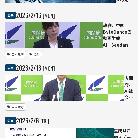
でAIエー
ジェント
2026
/
2
/
16
[MON]
公共
とフィジ
政府、中国
カルAIを
ByteDanceの
追加
動画生成
──「人
AI「Seedance
間の判断
2.0」問題で調
必須の仕
日本政府
知財
査へ──小野田
組み」明
AI戦略担当相
記、Xで
2026
/
2
/
16
[MON]
公共
「著作権侵害は
議論広が
看過できない」
る
内閣
府、
AI社
会実
装の
日本政府
阻害
要因
2026
/
2
/
6
[FRI]
公共
を洗
い出
生成AIに
しへ
個人デー