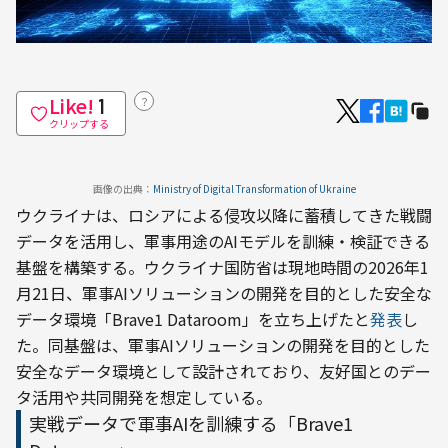
Like!
？
1
クリップする
画像の出典：
Ministry of Digital Transformation of Ukraine
ウクライナは、ロシアによる侵攻以降に蓄積してきた戦闘
データを活用し、軍事用途のAIモデルを訓練・検証できる
基盤を構築する。ウクライナ国防省は現地時間の2026年1
月21日、軍事AIソリューションの開発を目的とした安全な
データ環境「Brave1 Dataroom」を立ち上げたと
発表
し
た。同基盤は、軍事AIソリューションの開発を目的とした
安全なデータ環境として設計されており、友好国とのデー
タ活用や共同開発を想定している。
実戦データで軍事AIを訓練する「Brave1