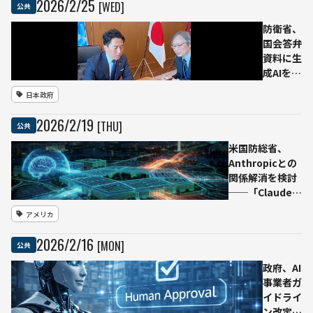
2026
/
2
/
25
[WED]
公共
防衛省、
国会答弁
資料に生
成AIを試
験導入
日本政府
──「答
弁作成AI
2026
/
2
/
19
[THU]
公共
アシスタ
ント」運
米国防総省、
用開始へ
Anthropicとの
関係解消を検討
──「Claude」
軍事利用の安全
アメリカ
制限めぐり対立
2026
/
2
/
16
[MON]
公共
政府、AI
事業者ガ
イドライ
ン改定案