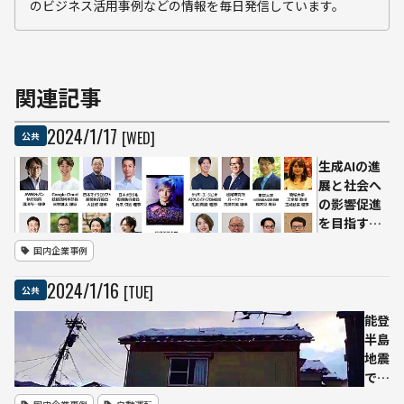
のビジネス活用事例などの情報を毎日発信しています。
関連記事
2024
/
1
/
17
[WED]
公共
生成AIの進
展と社会へ
の影響促進
を目指す
「一般社団
国内企業事例
法人
Generative
2024
/
1
/
16
[TUE]
公共
AI Japan」
設立ーー日
能登
本全体の産
半島
業競争力を
地震
高める
で国
内初