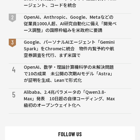
転の
ージェント、コードを統合
実証
実
OpenAI、Anthropic、Google、Metaなどの
験
従業員1000人超、AI研究自動化に備え「開発ペ
ース調整」の国際枠組みを米政府に要請
Google、パーソナルAIエージェント「Gemini
Spark」をChromeに統合 物件内覧予約や航
空券調査を代行、まず米国で
OpenAI、数学・理論計算機科学の未解決問題
4
で10の成果 未公開の次期AIモデル「Astra」
が証明を生成、Leanで形式化
Alibaba、2.4兆パラメータの「Qwen3.8-
5
Max」発表 10日超の自律コーディング、Max
級初のオープンウェイト化へ
FOLLOW US