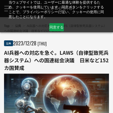
当ウェブサイトでは、ユーザーに最適な体験を提供するた
め、クッキーを使用しています。同意ボタンをクリックする
ことで、プライバシーポリシーに従い、クッキーの使用に同
意したことになります。
Top
>
公共
>
AI兵器への対応を急ぐ。LAWS（自律型致死兵器システム）
同意する
への国連総会決議 日米など152カ国賛成
2023
/
12
/
28
[THU]
公共
AI兵器への対応を急ぐ。LAWS（自律型致死兵
器システム）への国連総会決議 日米など152
カ国賛成