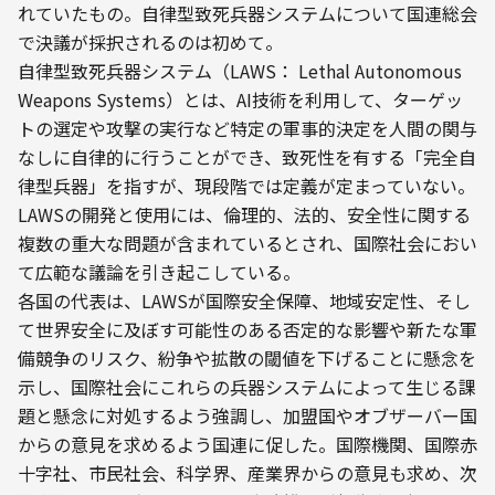
れていたもの。自律型致死兵器システムについて国連総会
で決議が採択されるのは初めて。
自律型致死兵器システム（LAWS： Lethal Autonomous 
Weapons Systems）とは、AI技術を利用して、ターゲッ
トの選定や攻撃の実行など特定の軍事的決定を人間の関与
なしに自律的に行うことができ、致死性を有する「完全自
律型兵器」を指すが、現段階では定義が定まっていない。
LAWSの開発と使用には、倫理的、法的、安全性に関する
複数の重大な問題が含まれているとされ、国際社会におい
て広範な議論を引き起こしている。
各国の代表は、LAWSが国際安全保障、地域安定性、そし
て世界安全に及ぼす可能性のある否定的な影響や新たな軍
備競争のリスク、紛争や拡散の閾値を下げることに懸念を
示し、国際社会にこれらの兵器システムによって生じる課
題と懸念に対処するよう強調し、加盟国やオブザーバー国
からの意見を求めるよう国連に促した。国際機関、国際赤
十字社、市民社会、科学界、産業界からの意見も求め、次