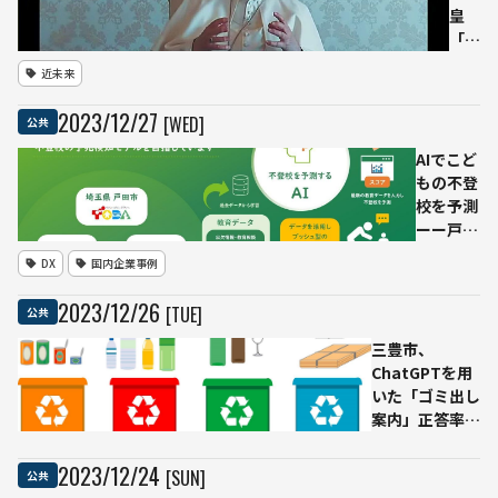
ョン
頭挨
皇
など
拶を
「世
が協
実施
界平
力
近未来
和デ
ー」
2023
/
12
/
27
[WED]
公共
への
メッ
AIでこど
セー
もの不登
ジ、
校を予測
平和
ーー戸田
のた
市✕内田
DX
国内企業事例
めの
洋行
AIの
✕PKSHA
2023
/
12
/
26
[TUE]
公共
リス
のプロジ
クを
ェクト開
三豊市、
警告
始
ChatGPTを用
いた「ゴミ出し
案内」正答率
99%に届かず
本格導入を見送
2023
/
12
/
24
[SUN]
公共
りーー松尾研の