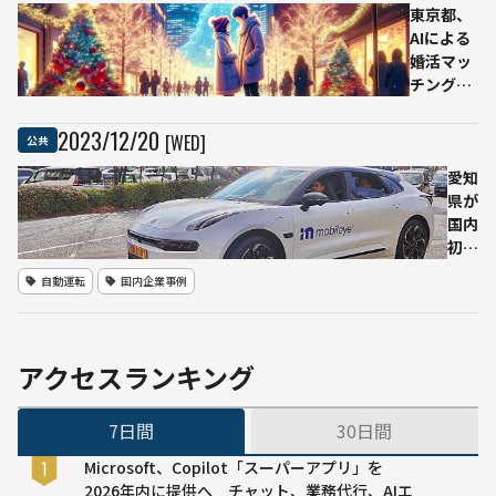
実証実験、
東京都、
62.5％→94.1％
AIによる
に改善していた
婚活マッ
が
チングサ
ービス
「TOKYO
2023
/
12
/
20
[WED]
公共
ふたり
STORY」
愛知
無料提供
県が
開始
国内
初、
制限
自動運転
国内企業事例
速度
60
キロ
の一
アクセスランキング
般道
でレ
7日間
30日間
ベル
２自
Microsoft、Copilot「スーパーアプリ」を
動運
2026年内に提供へ チャット、業務代行、AIエ