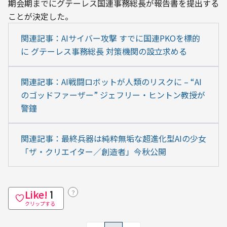
期会期までにグテーレス国連事務総長が報告書を提出する
ことが決定した。
関連記事：AIサイバー攻撃 すでに国連PKOを標的
に グテーレス事務総長 対策機関の設立求める
関連記事：AI戦闘ロボットが人類のリスクに – “AI
のゴッドファーザー” ジェフリー・ヒントン教授が
警鐘
関連記事：最終兵器は純粋無垢な超進化型AIの少⼥
「ザ・クリエイター／創造者」今秋公開
Like!
？
1
クリップする