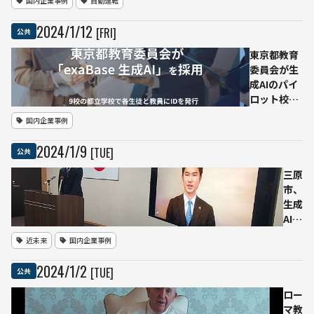
国内企業事例
自動運転
のド
ロー
2024
/
1
/
12
[FRI]
公共
ンに
よる
東京都教育
被災
委員会が生
地へ
成AIのパイ
の支
ロット校に
援物
「exaBase
国内企業事例
資配
生成AI」導
送・
入
2024
/
1
/
9
[TUE]
公共
行方
不明
三原
者捜
市、
索な
生成
どを
AIを
実
活用
近未来
国内企業事例
施
した
ブル
「AI
2024
/
1
/
2
[TUE]
公共
ーイ
市
ノベ
長」
ロー
ーシ
が年
マ教