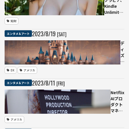
利用
入で参加
Kindle
可能
可能
Unlimited
の「見放
知財
題」で大人
気 「不気
2023
/
8
/
19
[SAT]
エンタメ＆アート
味の谷」超
えたか
デ
ィ
ズ
ニ
ー
DX
アメリカ
AI
大
2023
/
8
/
11
[FRI]
エンタメ＆アート
規
模
Netflix
導
AIプロ
入
ダクト
の
マネジ
た
ャーに
アメリカ
め
1.3億円
タ
の求人