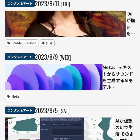
2023
/
8
/
11
[FRI]
エンタメ＆アート
ス
「デジ
ク
タルレ
“AI
フ
プリ
が描
ォ
カ」危
い
ー
惧する
た”
ス
俳優・
と話
Stable Diffusion
知財
設
脚本家
題の
立
のスト
モ
2023
/
8
/
9
[WED]
エンタメ＆アート
新
ライキ
ナ・
た
のさな
リザ
Meta、テキス
な
か
に
トからサウンド
専
SNS
を生成するAIモ
門
騒然
デル
家
本人
「AudioCraft」
を
Meta
は
をオープンソー
求
「胸
スで公開
2023
/
8
/
5
[SAT]
人
エンタメ＆アート
だけ
中
見る
AIが仮想
な」
の町で生
と説
活 そのよ
教