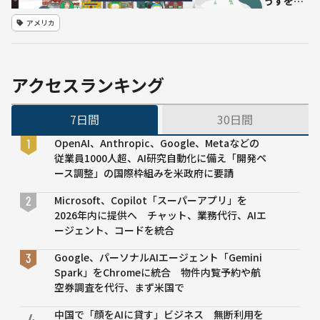
うすを自
動でアニ
アメリカ
メ番組化
する
「SHOW-
1」サウ
アクセスランキング
スパーク
がモデル
7日間
30日間
OpenAI、Anthropic、Google、Metaなどの
従業員1000人超、AI研究自動化に備え「開発ペ
ース調整」の国際枠組みを米政府に要請
Microsoft、Copilot「スーパーアプリ」を
2026年内に提供へ チャット、業務代行、AIエ
ージェント、コードを統合
Google、パーソナルAIエージェント「Gemini
Spark」をChromeに統合 物件内覧予約や航
空券調査を代行、まず米国で
中国で「顔をAIに貸す」ビジネス 無断利用を
4