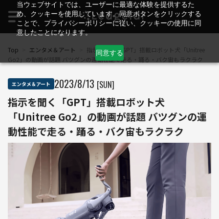
当ウェブサイトでは、ユーザーに最適な体験を提供するた
め、クッキーを使用しています。同意ボタンをクリックする
ことで、プライバシーポリシーに従い、クッキーの使用に同
意したことになります。
Top
>
エンタメ＆アート
>
指示を聞く「GPT」搭載ロボット犬「Unitree
同意する
Go2」の動画が話題 バツグンの運動性能で走る・踊る・バク宙もラクラク
2023
/
8
/
13
[SUN]
エンタメ＆アート
指示を聞く「GPT」搭載ロボット犬
「Unitree Go2」の動画が話題 バツグンの運
動性能で走る・踊る・バク宙もラクラク