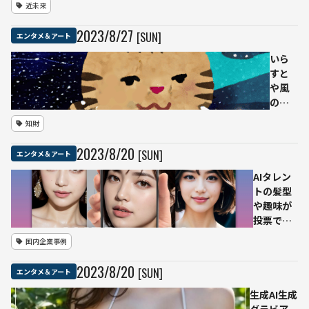
近未来
ー」
を自
2023
/
8
/
27
[SUN]
エンタメ＆アート
在に
歌わ
いら
せる
すと
「VX-
や風
β」の
のイ
実験
ラス
知財
開始
トを
抽選
作れ
2023
/
8
/
20
[SUN]
エンタメ＆アート
で参
る「AI
加可
いら
AIタレン
能
すと
トの髪型
や」
や趣味が
正式
投票で変
公開
化
国内企業事例
本家
「fandao
と提
マーケッ
2023
/
8
/
20
[SUN]
エンタメ＆アート
携し
ト」でサ
開発
ービス開
生成AI生成
商用
始 NFT購
グラビア、