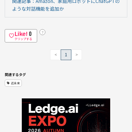
関連記事：Amazon、家庭用ロボットにChatGPTの
ような対話機能を追加か
Like!
？
0
クリップする
<
1
>
関連するタグ
近未来