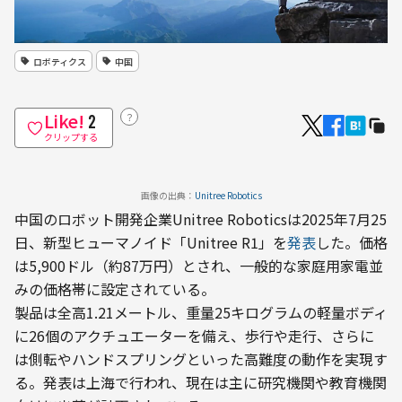
ロボティクス
中国
Like!
？
2
クリップする
画像の出典：
Unitree Robotics
中国のロボット開発企業Unitree Roboticsは2025年7月25
日、新型ヒューマノイド「Unitree R1」を
発表
した。価格
は5,900ドル（約87万円）とされ、一般的な家庭用家電並
みの価格帯に設定されている。
製品は全高1.21メートル、重量25キログラムの軽量ボディ
に26個のアクチュエーターを備え、歩行や走行、さらに
は側転やハンドスプリングといった高難度の動作を実現す
る。発表は上海で行われ、現在は主に研究機関や教育機関