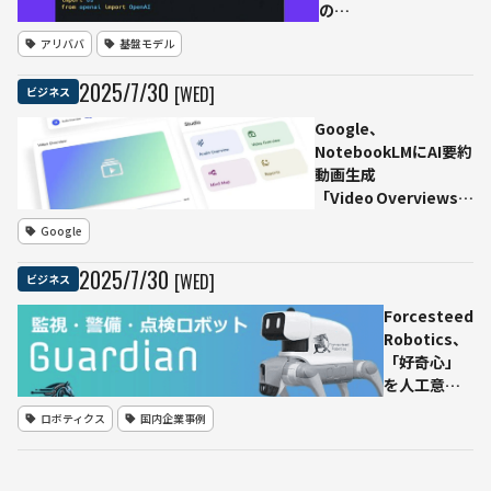
性能を訴求
の
「Thinking‑2507」、
アリババ
基盤モデル
2350億パラメーター
で登場
2025
/
7
/
30
[WED]
ビジネス
Google、
NotebookLMにAI要約
動画生成
「Video Overviews」
追加 学習＆リサーチ
Google
を映像でサポート
2025
/
7
/
30
[WED]
ビジネス
Forcesteed
Robotics、
「好奇心」
を人工意識
（AC）と捉
ロボティクス
国内企業事例
え「フィジ
カルAIプラ
ットフォー