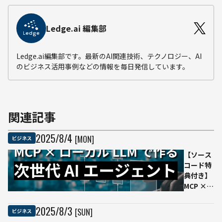
Ledge.ai 編集部
Ledge.ai編集部です。最新のAI関連技術、テクノロジー、AI
のビジネス活用事例などの情報を毎日発信しています。
関連記事
2025
/
8
/
4
[MON]
ビジネス
【ソース
コード特
典付き】
MCP ×
ローカル
LLMで作
2025
/
8
/
3
[SUN]
ビジネス
る次世代