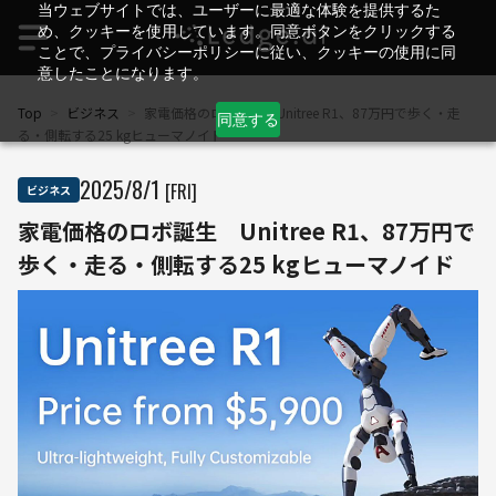
当ウェブサイトでは、ユーザーに最適な体験を提供するた
め、クッキーを使用しています。同意ボタンをクリックする
ことで、プライバシーポリシーに従い、クッキーの使用に同
意したことになります。
Top
>
ビジネス
>
家電価格のロボ誕生 Unitree R1、87万円で歩く・走
同意する
る・側転する25 kgヒューマノイド
2025
/
8
/
1
[FRI]
ビジネス
家電価格のロボ誕生 Unitree R1、87万円で
歩く・走る・側転する25 kgヒューマノイド