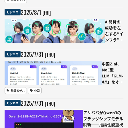
を開発 -
Claude 4の
2025
/
8
/
1
[FRI]
ビジネス
安全性テスト
で実力証明
AI開発の
成功を左
右する“イ
ンフラ”
顔認証AI
を開発す
2025
/
7
/
31
[THU]
ビジネス
る
中国Z.ai、
TIGEREYE
MoE型
が採用す
LLM「GLM-
る信頼の
4.5」をオー
技術基盤
プンソース
基盤モデル
中国
化：フラッ
グシップ＆
2025
/
7
/
31
[THU]
ビジネス
軽量モデル
を同時リリ
アリババがQwen3の
ース、
フラッグシップモデル
Claude級
刷新──推論性能重視