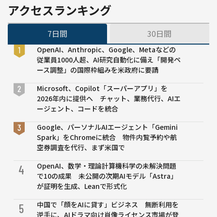
ムーー
アクセスランキング
Guardian」
を発表
7日間
30日間
OpenAI、Anthropic、Google、Metaなどの
従業員1000人超、AI研究自動化に備え「開発ペ
ース調整」の国際枠組みを米政府に要請
Microsoft、Copilot「スーパーアプリ」を
2026年内に提供へ チャット、業務代行、AIエ
ージェント、コードを統合
Google、パーソナルAIエージェント「Gemini
Spark」をChromeに統合 物件内覧予約や航
空券調査を代行、まず米国で
OpenAI、数学・理論計算機科学の未解決問題
4
で10の成果 未公開の次期AIモデル「Astra」
が証明を生成、Leanで形式化
中国で「顔をAIに貸す」ビジネス 無断利用を
5
逆手に、AIドラマ向け肖像ライセンス市場が登