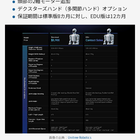
頭部の2軸モーター追加
デクスターズハンド（多関節ハンド）オプション
保証期間は標準版8カ月に対し、EDU版は12カ月
画像の出典：
Unitree Robotics