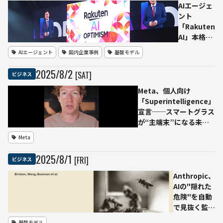
AIエージェ
AIエージ
ント
ェント｜
「Rakuten
Ledge.ai
AI」本格始
Webinar
動──まず
AIエージェント
国内企業事例
基盤モデル
はRakuten
Link、秋に
2025
/
8
/
2
[SAT]
ビジネス
は楽天市場
へ
Meta、個人向け
「Superintelligence」
宣言──スマートグラス
が“主端末”になる未来
を提示
Meta
2025
/
8
/
1
[FRI]
ビジネス
Anthropic、
AIの"隠れた
危険"を自動
で見抜く監査
エージェント
基盤モデル