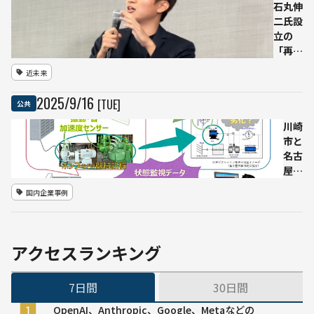
出を
りではな
石丸伸
柱に
く支援の
二氏設
海外
ために」
立の
展開
「再生
促進
の
近未来
策を
道」、
策定
新代表
2025
/
9
/
16
[TUE]
公共
に京大
院生の
川崎
奥村光
市と
貴氏が
名古
就任
屋大
実装・
学、
国内企業事例
導入時
デジ
期未定
タル
の「AI
ツイ
ペンギ
ンで
アクセスランキング
ン」が
下水
党の意
道設
7日間
30日間
思決定
備管
担うと
理を
OpenAI、Anthropic、Google、Metaなどの