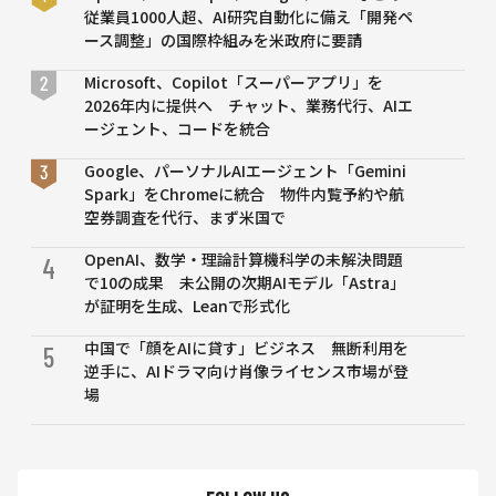
発表
高度
従業員1000人超、AI研究自動化に備え「開発ペ
化
ース調整」の国際枠組みを米政府に要請
──
国内
Microsoft、Copilot「スーパーアプリ」を
初の
2026年内に提供へ チャット、業務代行、AIエ
共同
ージェント、コードを統合
研究
を開
Google、パーソナルAIエージェント「Gemini
始
Spark」をChromeに統合 物件内覧予約や航
空券調査を代行、まず米国で
OpenAI、数学・理論計算機科学の未解決問題
4
で10の成果 未公開の次期AIモデル「Astra」
が証明を生成、Leanで形式化
中国で「顔をAIに貸す」ビジネス 無断利用を
5
逆手に、AIドラマ向け肖像ライセンス市場が登
場