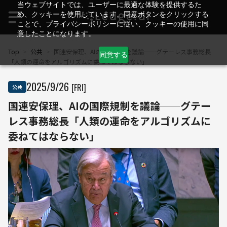
当ウェブサイトでは、ユーザーに最適な体験を提供するた
め、クッキーを使用しています。同意ボタンをクリックする
ことで、プライバシーポリシーに従い、クッキーの使用に同
意したことになります。
Top
>
公共
>
国連安保理、AIの国際規制を議論──グテーレス事務総長
同意する
「人類の運命をアルゴリズムに委ねてはならない」
2025
/
9
/
26
[FRI]
公共
国連安保理、AIの国際規制を議論──グテー
レス事務総長「人類の運命をアルゴリズムに
委ねてはならない」