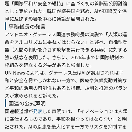
題「国際平和と安全の維持」に基づく初の首脳級公開討論
として実施された。韓国が議長国を務め、AIが国際安全保
障に及ぼす影響を中心に議論が展開された。
事務総長の発言
アントニオ・グテーレス国連事務総長は演説で「人類の運
命をアルゴリズムに委ねてはならない」と述べ、自律型兵
器（人間の判断を介さず攻撃を実行できる兵器）に対する
強い懸念を表明した。さらに、2026年までに国際規制の
枠組みを確立する必要があると強調した。

UN Newsによれば、グテーレス氏はAIが誤用されれば平
和と安全を脅かしかねない一方で、医療や気候変動対策な
ど平和的活用の可能性もあると指摘。規制と推進のバラン
スが求められると訴えた。
国連の公式声明
国連報道部が
発表
した声明では、「イノベーションは人類
に奉仕するものであり、平和を損なってはならない」と明
記された。AIの恩恵を最大化する一方でリスクを抑制する