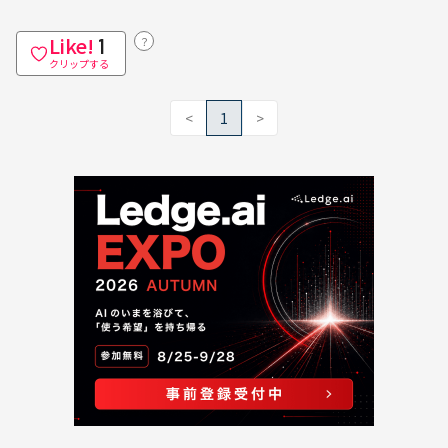
Like!
？
1
クリップする
<
1
>