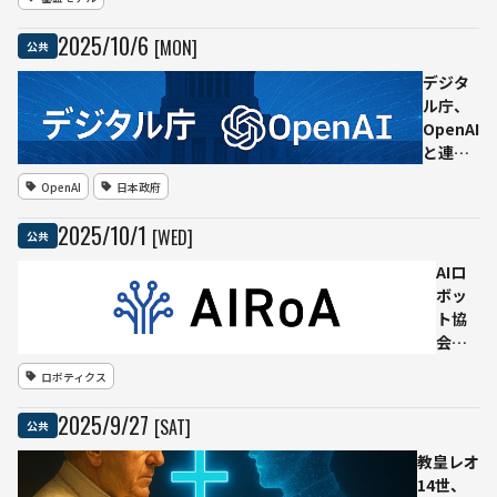
版物30
万点の
2025
/
10
/
6
[MON]
公共
テキス
トデー
デジタ
タ提供
ル庁、
で合
OpenAI
意 日
と連
本発
携 政
OpenAI
日本政府
LLM開
府共用
発を後
AI「源
2025
/
10
/
1
[WED]
公共
押し
内」に
同社モ
AIロ
デルを
ボッ
導入し
ト協
行政活
会、
用を検
経産
ロボティクス
討
省・
NEDO
2025
/
9
/
27
[SAT]
公共
事業
に採
教皇レオ
択
14世、