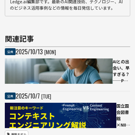
Ledge.ai編集部です。最新のAI関連技術、テクノロジー、AI
のビジネス活用事例などの情報を毎日発信しています。
関連記事
2025
/
10
/
13
[MON]
公共
AIとの出
会い、早
すぎる？
──Pew
調査で明
らかにな
2025
/
10
/
7
[TUE]
公共
った子ど
ものチャ
国立国
ットボッ
会図書
ト利用の
館
低年齢化
×NII、
官庁出
基盤モデル