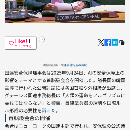
Like!
？
1
クリップする
画像の出典：
国連事務総長の演説
国連安全保障理事会は2025年9月24日、AIの安全保障上の
影響をテーマとする首脳級会合を開催した。議長国の韓国
主導で行われた公開討論には各国首脳や外相級が出席し、
グテーレス国連事務総長は「人類の運命をアルゴリズムに
委ねてはならない」と警告。自律型兵器の規制や国際ルー
ル形成の必要性を
訴えた
。
首脳級会合の開催
会合はニューヨークの国連本部で行われ、安保理の公式議