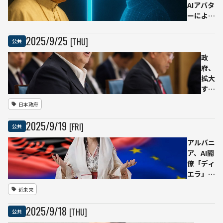
──
AIアバタ
ロボ
ーによる
ティ
「仮想教
クス
皇」構想
2025
/
9
/
25
[THU]
公共
分野
を拒否
の生
──「神
政
成AI
の存在を
府、
基盤
AIに見出
拡大
モデ
すのは難
する
ル開
しい」
”デ
日本政府
発を
ジタ
推進
ル赤
2025
/
9
/
19
[FRI]
公共
字”
に歯
アルバニ
止め
ア、AI閣
――AI活
僚「ディ
用や
エラ」が
ゲー
議会で初
近未来
ム・
演説
アニ
──「人
2025
/
9
/
18
[THU]
公共
メ輸
間の代わ