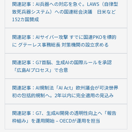
関連記事：AI兵器への対応を急ぐ。LAWS（自律型
致死兵器システム）への国連総会決議　日米など
152カ国賛成
関連記事：AIサイバー攻撃 すでに国連PKOを標的
に グテーレス事務総長 対策機関の設立求める
関連記事：G7首脳、生成AIの国際ルールを承認　
「広島AIプロセス」で合意
関連記事：AI規制法「AI Act」欧州議会が可決――世界
初の包括的規制へ。2年以内に完全適用の見込み
関連記事：G7、生成AI開発の透明性向上へ「報告
枠組み」を運用開始 – OECDが運用を担当