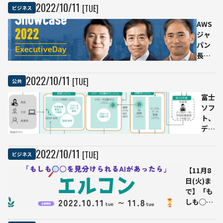
学び、つな
動作
2022
/
10
/
11
[TUE]
ビジネス
がり、まっ
解析
たく新しい
AWS
アプ
刺激を得ら
ジャ
リの
れる
パン
ベー
Snowflake
長崎
タ版
Japanがお
社
がリ
届けするイ
長、
リー
2022
/
10
/
11
[TUE]
公共
ベントへの
NTT
ス
参加登録受
東日
富士
付中
本 澁
ソフ
谷社
ト、
長が
デジ
登壇
タル
する
庁の
2022
/
10
/
11
[TUE]
ビジネス
トー
調査
【11月8
クイ
研究
日(火)ま
ベン
事業
で】「も
ト
に採
しも◯◯
「ク
択さ
を見分け
ラウ
れる
られるAI
ド時
AIを