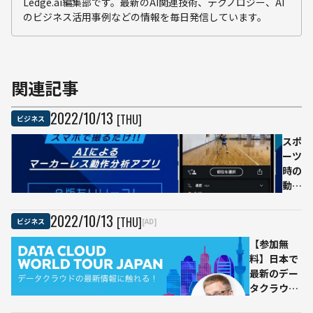
Ledge.ai編集部です。最新のAI関連技術、テクノロジー、AI
のビジネス活用事例などの情報を毎日発信しています。
関連記事
2022
/
10
/
13
[THU]
ビジネス
スポ
ーツ
時の
動作
解析
がス
2022
/
10
/
13
[THU]
ビジネス
[AD]
マホ
【参加無
で簡
料】日本で
単
最新のデー
に
タクラウド
AIに
について、
よる