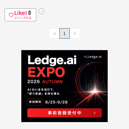
Like!
？
0
クリップする
<
1
>