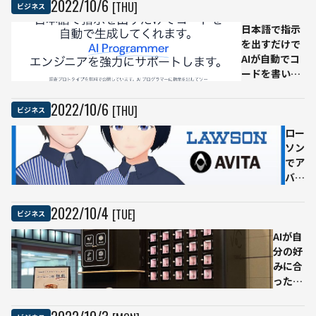
2022
/
10
/
6
[THU]
ビジネス
があった
代の
用い
日本語で指示
ら」ソニ
組織
て学
を出すだけで
ーの画像
変革
校教
AIが自動でコ
判別ソリ
と企
育で
ードを書いて
ューショ
業カ
デジ
くれる「AI
ン
ルチ
タル
Programer」
『ELFE』
ャ
コン
2022
/
10
/
6
[THU]
ビジネス
のベータ版が
で解決で
ー」
テン
リリース
きる自由
10/25
ツ使
ロー
なアイデ
オン
用環
ソン
アを募集
ライ
境を
でア
するイベ
ン開
整備
バタ
ントを開
催
ー接
始
客を
2022
/
10
/
4
[TUE]
ビジネス
導
AIが自
入、
分の好
11
みに合
月に
ったコ
オー
ーヒー
プン
を提案
する