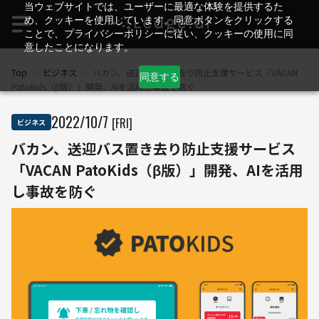
当ウェブサイトでは、ユーザーに最適な体験を提供するた
め、クッキーを使用しています。同意ボタンをクリックする
ことで、プライバシーポリシーに従い、クッキーの使用に同
意したことになります。
Top
>
ビジネス
>
バカン、送迎バス置き去り防止支援サービス「VACAN
同意する
PatoKids（β版）」開発、AIを活用し事故を防ぐ
2022
/
10
/
7
[FRI]
ビジネス
バカン、送迎バス置き去り防止支援サービス
「VACAN PatoKids（β版）」開発、AIを活用
し事故を防ぐ