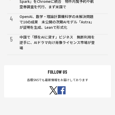
Spark」をChromeに統合 物件内覧予約や航
音
空券調査を代行、まず米国で
量
ブ
OpenAI、数学・理論計算機科学の未解決問題
4
ザ
で10の成果 未公開の次期AIモデル「Astra」
ー
が証明を生成、Leanで形式化
で
警
中国で「顔をAIに貸す」ビジネス 無断利用を
5
告
逆手に、AIドラマ向け肖像ライセンス市場が登
音
場
を
発
す
る
FOLLOW US
10
月
各種SNSでも最新情報をお届けしております
3
日
発
売