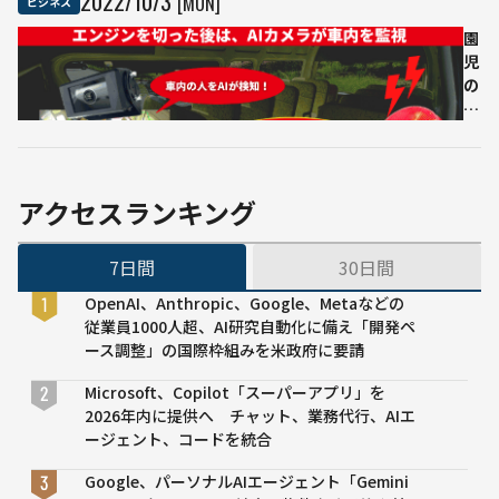
2022
/
10
/
3
[MON]
ビジネス
してく
未来
れる 東
型店
園
急線日
舗
児
吉駅に
「グ
の
AIカフ
リー
バ
ェロボ
ンロ
ス
ット
ーソ
置
「root
ン」
き
C」 サ
で
去
アクセスランキング
ブスク
人手
り
は初月
不足
を
7日間
30日間
無料
を解
防
消
止
OpenAI、Anthropic、Google、Metaなどの
す
従業員1000人超、AI研究自動化に備え「開発ペ
る
ース調整」の国際枠組みを米政府に要請
AI
シ
Microsoft、Copilot「スーパーアプリ」を
ス
2026年内に提供へ チャット、業務代行、AIエ
テ
ージェント、コードを統合
ム
Google、パーソナルAIエージェント「Gemini
大