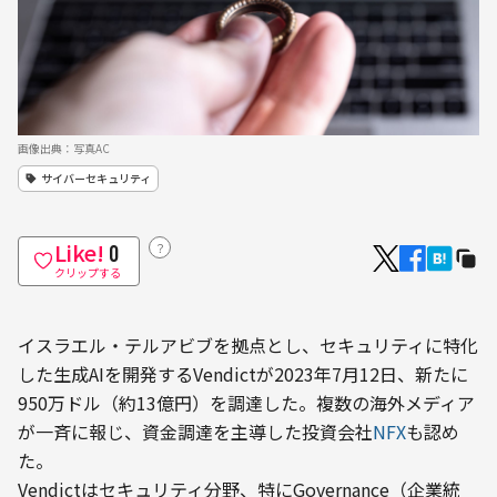
画像出典：写真AC
サイバーセキュリティ
Like!
？
0
クリップする
イスラエル・テルアビブを拠点とし、セキュリティに特化
した生成AIを開発するVendictが2023年7月12日、新たに
950万ドル（約13億円）を調達した。複数の海外メディア
が一斉に報じ、資金調達を主導した投資会社
NFX
も認め
た。
Vendictはセキュリティ分野、特にGovernance（企業統