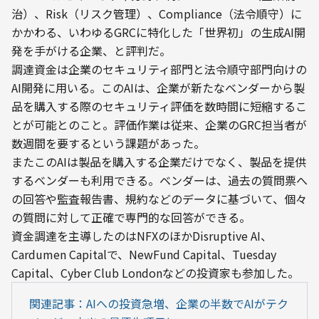
治）、Risk（リスク管理）、Compliance（法令順守）に
かかわる、いわゆるGRCに特化した「世界初」の生成AI開
発を手がける企業、と評判だ。
調達資金は企業のセキュリティ部門と法令順守部門向けの
AI開発に用いる。このAIは、企業が新たなベンダーから製
品を購入する際のセキュリティ評価を数時間に短縮するこ
とが可能とのこと。評価作業は従来、企業のGRC担当者が
数週間を要するという課題があった。
またこのAIは製品を購入する企業だけでなく、製品を提供
するベンダーも利用できる。ベンダーは、過去の質問票へ
の回答や監査報告書、規約などのデータに基づいて、個々
の質問に対して正確で専門的な回答ができる。
資金調達を主導したのはNFXのほかDisruptive AI、
Cardumen Capitalで、NewFund Capital、Tuesday 
Capital、Cyber Club Londonなどの投資家も参加した。
関連記事：AIへの投資急増、企業の半数でAIがテク