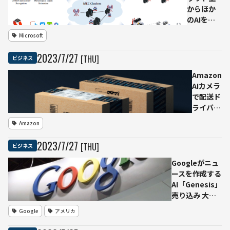
からほか
のAIを訓
練 スマ
Microsoft
ホ・クル
マ・工場
2023
/
7
/
27
[THU]
ビジネス
まで制御
する「自
Amazon
律型エッ
AIカメラ
ジAIシス
で配送ド
テム」
ライバー
Microsoft
監視 動
Amazon
が提案
画が
Reddit
2023
/
7
/
27
[THU]
ビジネス
に流出、
プライバ
Googleがニュ
シー侵害
ースを作成する
の懸念高
AI「Genesis」
まる
売り込み 大手
メディアは渋い
Google
アメリカ
反応 小規模メ
ディアは協力か