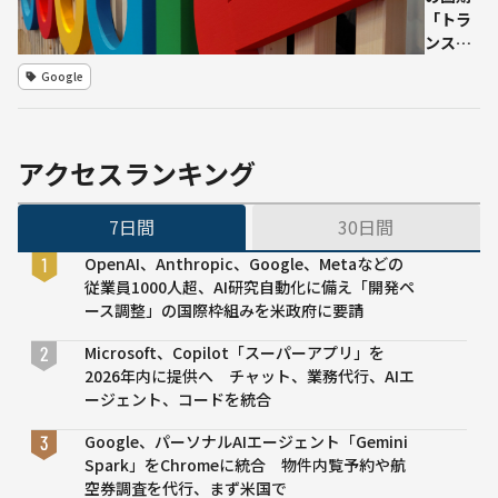
ック
「トラ
ス生
ンスフ
命が
ォーマ
Google
仏
ー」の
SCOR
生みの
SEの
親
技術
Google
アクセスランキング
導入
退社し
スター
7日間
30日間
トアッ
プ設立
OpenAI、Anthropic、Google、Metaなどの
へ
従業員1000人超、AI研究自動化に備え「開発ペ
ース調整」の国際枠組みを米政府に要請
Microsoft、Copilot「スーパーアプリ」を
2026年内に提供へ チャット、業務代行、AIエ
ージェント、コードを統合
Google、パーソナルAIエージェント「Gemini
Spark」をChromeに統合 物件内覧予約や航
空券調査を代行、まず米国で