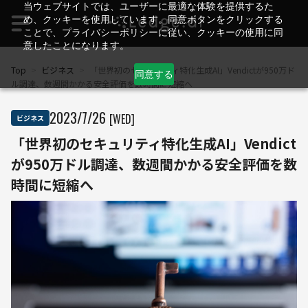
当ウェブサイトでは、ユーザーに最適な体験を提供するた
め、クッキーを使用しています。同意ボタンをクリックする
ことで、プライバシーポリシーに従い、クッキーの使用に同
意したことになります。
Top
>
ビジネス
>
「世界初のセキュリティ特化生成AI」Vendictが950万ド
同意する
ル調達、数週間かかる安全評価を数時間に短縮へ
2023
/
7
/
26
[WED]
ビジネス
「世界初のセキュリティ特化生成AI」Vendict
が950万ドル調達、数週間かかる安全評価を数
時間に短縮へ