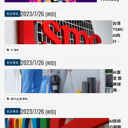
に
公開 画像生成
からテキスト
2023
/
7
/
26
[WED]
ビジネス
生成へ進出
台湾
TSMC
AI向
け高
性能
半導体
半導
体に
2023
/
7
/
26
[WED]
ビジネス
対応
した
AI査
先端
定 医
工場
療保
新設
険に
入れ
国内企業事例
なか
った
2023
/
7
/
26
[WED]
ビジネス
層を
救済
AI技術
オリ
の画期