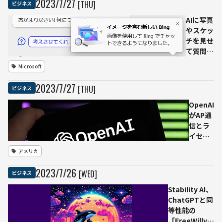
2023
/
7
/
27
[THU]
ビジネス
AIに写真
やスケッ
チを見せ
て質問で
きる
Microsoft
「Visual
Search
2023
/
7
/
27
[THU]
ビジネス
in
Chat」
OpenAI
Bingが
がAP通
開始
信とラ
イセン
ス契約
アメリカ
1985年
にさか
2023
/
7
/
26
[WED]
ビジネス
のぼり
過去の
Stability AI、
ニュー
ChatGPTと同
スを利
等性能の
用可能
「FreeWilly」