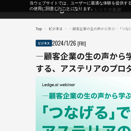
当ウェブサイトでは、ユーザーに最適な体験を提供す
の使用に同意したことになります。
Top
>
ビジネス
>
―顧客企業の生の声から学ぶ―「つな
2024
/
1
/
26
[FRI]
ビジネス
―顧客企業の生の声から
する、アステリアのプロ