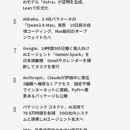
AIモデル「Astra」が証明を生成、
Leanで形式化
Alibaba、2.4兆パラメータの
6
「Qwen3.8-Max」発表 10日超の自
律コーディング、Max級初のオープ
ンウェイト化へ
Google、24時間365日働く個人向け
7
AIエージェント「Gemini Spark」を
日本語展開 Gmailやカレンダーを横
断してタスクを実行
Anthropic、Claudeが評価中に実在
8
3組織へ権限なくアクセス 設定不備
でインターネットに接続、PyPIへ悪
意あるパッケージも公開
パナソニック コネクト、AI活用で
9
78.8万時間を削減 50の社内システ
ムと連携しAIエージェント拡大へ