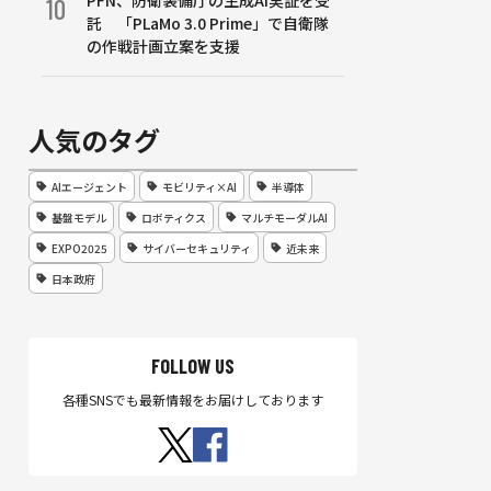
PFN、防衛装備庁の生成AI実証を受
10
託 「PLaMo 3.0 Prime」で自衛隊
の作戦計画立案を支援
人気のタグ
AIエージェント
モビリティ×AI
半導体
基盤モデル
ロボティクス
マルチモーダルAI
EXPO2025
サイバーセキュリティ
近未来
日本政府
FOLLOW US
各種SNSでも最新情報をお届けしております