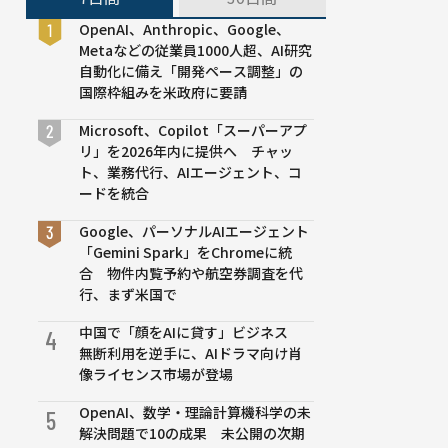
OpenAI、Anthropic、Google、
Metaなどの従業員1000人超、AI研究
自動化に備え「開発ペース調整」の
国際枠組みを米政府に要請
Microsoft、Copilot「スーパーアプ
リ」を2026年内に提供へ チャッ
ト、業務代行、AIエージェント、コ
ードを統合
Google、パーソナルAIエージェント
「Gemini Spark」をChromeに統
合 物件内覧予約や航空券調査を代
行、まず米国で
中国で「顔をAIに貸す」ビジネス
4
無断利用を逆手に、AIドラマ向け肖
像ライセンス市場が登場
OpenAI、数学・理論計算機科学の未
5
解決問題で10の成果 未公開の次期