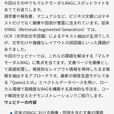
今回はその中でもマルチモーダルRAGにスポットライトを
あててお送りします。
請求書や報告書、マニュアルなど、ビジネス文書にはテキ
ストだけでなく画像や図表が豊富に含まれています。従来
のRAG（Retrieval-Augmented Generation）では、
OCR（光学的文字認識）によるテキスト抽出が主流でした
が、文字化けや複雑なレイアウトの誤認識といった課題が
ありました。
今回のウェビナーでは、これらの課題を解決する「マルチ
モーダルRAG」に焦点を当てます。文書ページを画像とし
て直接処理し、視覚的なレイアウト情報を保持したまま情
報を抽出するアプローチです。最新の視覚言語モデルであ
る「Qwen2.5-VL」とベクトルデータベースを用い、ロー
カル環境で高精度なRAGを構築する具体的な手法を、コー
ド解説を交えたデモンストレーションでご紹介します。
ウェビナーの内容
従来のRAGにおける画像・図表を含む文書の課題