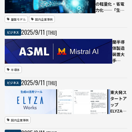
の軽量化・省電
力化──「生成
AI再構成技術」
基盤モデル
国内企業事例
で用途特化型
LLM「Takane」
2025
/
9
/
11
[THU]
ビジネス
を強化
蘭半導
体製造
装置大
手
ASML、
半導体
仏ミス
トラル
2025
/
9
/
11
[THU]
ビジネス
AIに13
億ユー
東大発ス
ロ出資
タートア
──最
ップ
大株主
ELYZA、
となり
独自の業
国内企業事例
戦略的
務AIアプ
パート
リをAIが