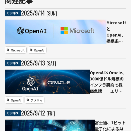
関連記事
2025
/
9
/
14
[SUN]
ビジネス
Microsoft
と
OpenAI、
提携条件
を見直す
Microsoft
OpenAI
非拘束合
意
2025
/
9
/
13
[SAT]
ビジネス
（MOU）
を発表
OpenAI×Oracle、
3000億ドル規模の
インフラ契約で株
価急騰──エリソ
ン氏の純資産4000
OpenAI
アメリカ
億ドル（約54兆
円）でマスク氏超
2025
/
9
/
12
[FRI]
ビジネス
え世界一に
富士通、1ビット
量子化によるAI