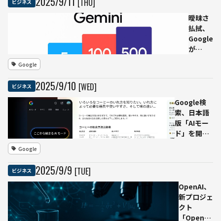
2025
/
9
/
11
[THU]
ビジネス
ナーシ
作成する
ップを
ツール
曖昧さ
構築
「ELYZA
払拭、
Works」
Google
を提供開
が
始──法
Gemini
Google
人向け生
の制限
成AI活用
を公式
2025
/
9
/
10
[WED]
ビジネス
を加速
明記—
無料は1
Google検
日5プロ
索、日本語
ンプ
版「AIモー
ト、
ド」を開始
Ultraは
──Gemini
Google
500
2.5活用で複
雑な質問に
2025
/
9
/
9
[TUE]
ビジネス
も文脈理解
OpenAI、
新プロジェ
クト
「OpenAI