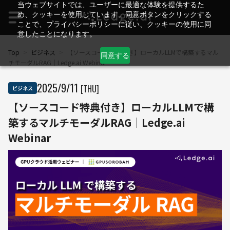
当ウェブサイトでは、ユーザーに最適な体験を提供するた
め、クッキーを使用しています。同意ボタンをクリックする
ことで、プライバシーポリシーに従い、クッキーの使用に同
意したことになります。
Top
>
ビジネス
>
【ソースコード特典付き】ローカルLLMで構築するマル
同意する
チモーダルRAG｜Ledge.ai Webinar
2025
/
9
/
11
[THU]
ビジネス
【ソースコード特典付き】ローカルLLMで構
築するマルチモーダルRAG｜Ledge.ai
Webinar