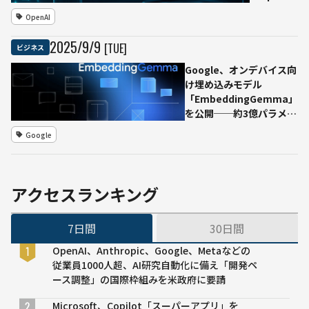
for
OpenAI
Science」
を始動
2025
/
9
/
9
[TUE]
ビジネス
──GPT-5
活用で科学
Google、オンデバイス向
的発見の加
け埋め込みモデル
速へ
「EmbeddingGemma」
を公開──約3億パラメー
タで200MB動作を実現
Google
アクセスランキング
7日間
30日間
OpenAI、Anthropic、Google、Metaなどの
従業員1000人超、AI研究自動化に備え「開発ペ
ース調整」の国際枠組みを米政府に要請
Microsoft、Copilot「スーパーアプリ」を