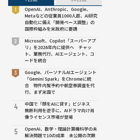
OpenAI、Anthropic、Google、
Metaなどの従業員1000人超、AI研究
自動化に備え「開発ペース調整」の
国際枠組みを米政府に要請
Microsoft、Copilot「スーパーアプ
リ」を2026年内に提供へ チャッ
ト、業務代行、AIエージェント、コ
ードを統合
Google、パーソナルAIエージェント
「Gemini Spark」をChromeに統
合 物件内覧予約や航空券調査を代
行、まず米国で
中国で「顔をAIに貸す」ビジネス
4
無断利用を逆手に、AIドラマ向け肖
像ライセンス市場が登場
OpenAI、数学・理論計算機科学の未
5
解決問題で10の成果 未公開の次期