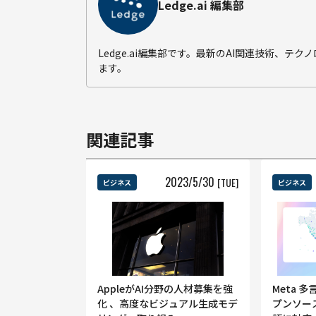
Ledge.ai 編集部
Ledge.ai編集部です。最新のAI関連技術、
ます。
関連記事
2023
/
5
/
30
[TUE]
ビジネス
ビジネス
AppleがAI分野の人材募集を強
Meta 
化 、高度なビジュアル生成モデ
プンソース