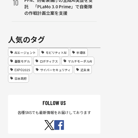
PFN、防衛装備庁の生成AI実証を受
10
託 「PLaMo 3.0 Prime」で自衛隊
の作戦計画立案を支援
人気のタグ
AIエージェント
モビリティ×AI
半導体
基盤モデル
ロボティクス
マルチモーダルAI
EXPO2025
サイバーセキュリティ
近未来
日本政府
FOLLOW US
各種SNSでも最新情報をお届けしております