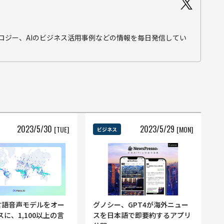
テクノロジー、AIのビジネス活用事例などの情報を毎日発信してい
2023
/
5
/
30
2023
/
5
/
29
[TUE]
[MON]
ビジネス
多言語音声モデルをオー
グノシー、GPT4が海外ニュー
に、1,100以上の言
スを日本語で即要約するアプリ