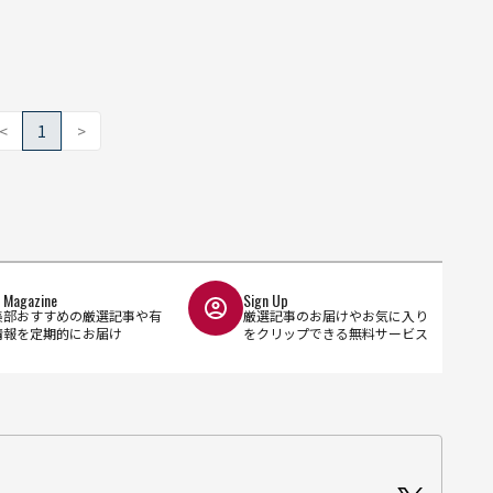
<
1
>
l Magazine
Sign Up
集部おすすめの厳選記事や有
厳選記事のお届けやお気に入り
情報を定期的にお届け
をクリップできる無料サービス