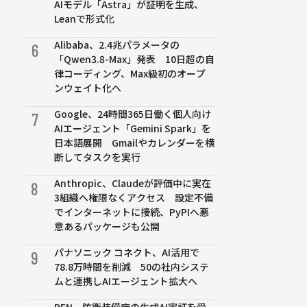
AIモデル「Astra」が証明を生成、
Leanで形式化
Alibaba、2.4兆パラメータの
6
「Qwen3.8-Max」発表 10日超の自
律コーディング、Max級初のオープ
ンウェイト化へ
Google、24時間365日働く個人向け
7
AIエージェント「Gemini Spark」を
日本語展開 Gmailやカレンダーを横
断してタスクを実行
Anthropic、Claudeが評価中に実在
8
3組織へ権限なくアクセス 設定不備
でインターネットに接続、PyPIへ悪
意あるパッケージも公開
パナソニック コネクト、AI活用で
9
78.8万時間を削減 50の社内システ
ムと連携しAIエージェント拡大へ