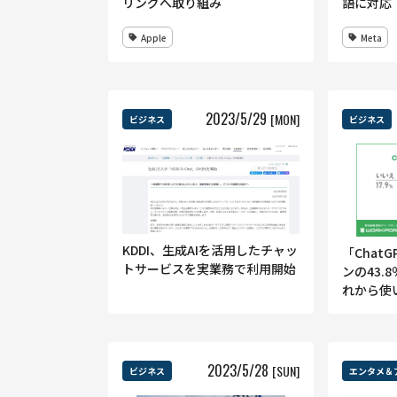
リングへ取り組み
語に対応
Apple
Meta
2023
/
5
/
29
[MON]
ビジネス
ビジネス
KDDI、生成AIを活用したチャッ
「Chat
トサービスを実業務で利用開始
ンの43.
れから使い
2023
/
5
/
28
[SUN]
ビジネス
エンタメ＆