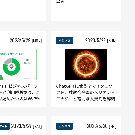
公開
2023
/
5
/
29
2023
/
5
/
28
[MON]
[SUN]
ビジネス
GPT」ビジネスパーソ
ChatGPTに使う？マイクロソ
8％が利用経験あり、こ
フト、核融合発電のヘリオン・
始めたい人は66.7％
エナジーと電力購入契約を締結
2023
/
5
/
27
2023
/
5
/
26
[SAT]
[FRI]
アート
ビジネス