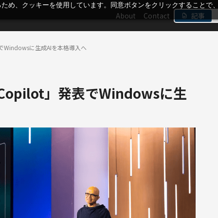
るため、クッキーを使用しています。同意ボタンをクリックすることで
About
Contact
記事
」発表でWindowsに生成AIを本格導入へ
s Copilot」発表でWindowsに生