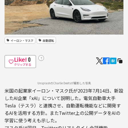
イーロン・マスク
自動運転
Like!
？
0
クリップする
UnsplashのCharlie Deetsが撮影した写真
米国の起業家イーロン・マスク氏が2023年7月14日、新設
したAI企業「xAI」について説明した。電気自動車大手
Tesla（テスラ）と連携させ、自動運転機能などに開発す
るAIを活用する方針。またTwitter上の公開データをAIの
学習に使う考えも示した。
マスク氏は同日、Twitterのリアルタイム会話機能