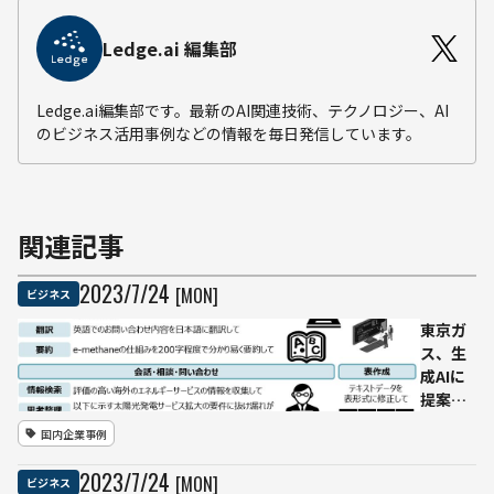
Ledge.ai 編集部
Ledge.ai編集部です。最新のAI関連技術、テクノロジー、AI
のビジネス活用事例などの情報を毎日発信しています。
関連記事
2023
/
7
/
24
[MON]
ビジネス
東京ガ
ス、生
成AIに
提案書
から
国内企業事例
Python
コード
2023
/
7
/
24
[MON]
ビジネス
までお