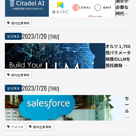
適合が
必要な
時代に -
- チェッ
国内企業事例
クツー
ル開発
2023
/
7
/
20
[THU]
ビジネス
Citadel
AI 東大
オルツ 1,750
ファン
億パラメータ
ドなど
規模のLLMを
が5.2億
受託開発 よ
円出資
り少ない予算
国内企業事例
で構築できる
OptimalLLM
2023
/
7
/
20
[THU]
ビジネス
も
セ
ー
ル
ス
フ
アメリカ
国内企業事例
ォ