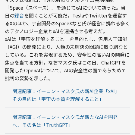
「Space（スペース）」を通じてxAIについて語った。当
日の
録音
を聞くことが可能だ。TeslaやTwiitterを運営す
るXのほか、宇宙開発のSpaceXなど氏が経営に携わる多く
のテクノロジー企業とxAIを連携させる考えだ。
xAIは「宇宙を理解すること」を目的とし、汎用人工知能
（AGI）の開発により、人類の未解決の問題に取り組むと
している。これを実現するため、安全性の高いAIの開発に
焦点を当てる方針。なおマスク氏はこの日、ChatGPTを
開発したOpenAIについて、AIの安全性の面であらためて
批判の姿勢を示した。
関連記事：イーロン・マスク氏の新AI企業「xAI」 
その目的は「宇宙の本質を理解すること」
関連記事：イーロン・マスク氏が新たなAIを開発
へ、その名は「TruthGPT」