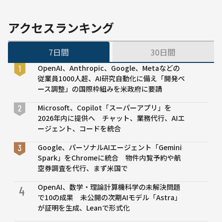
ー
ス
AI
アクセスランキング
導
入
7日間
30日間
で
7
OpenAI、Anthropic、Google、Metaなどの
年
従業員1000人超、AI研究自動化に備え「開発ペ
ぶ
ース調整」の国際枠組みを米政府に要請
り
の
Microsoft、Copilot「スーパーアプリ」を
値
2026年内に提供へ チャット、業務代行、AIエ
上
ージェント、コードを統合
げ
平
Google、パーソナルAIエージェント「Gemini
均
Spark」をChromeに統合 物件内覧予約や航
9%
空券調査を代行、まず米国で
OpenAI、数学・理論計算機科学の未解決問題
4
で10の成果 未公開の次期AIモデル「Astra」
が証明を生成、Leanで形式化