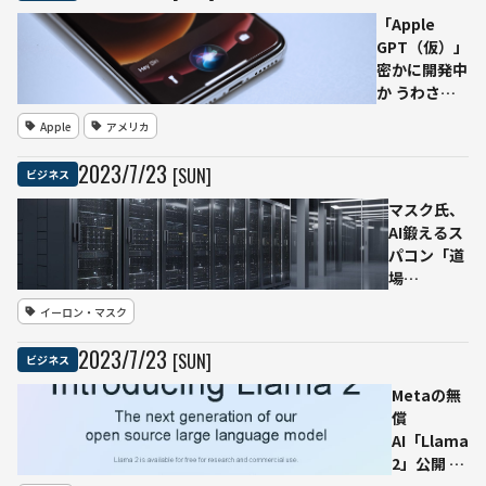
任せ グ
「Apple
ループ
GPT（仮）」
全体で
密かに開発中
活用
か うわさが
市場を揺さぶ
Apple
アメリカ
る OpenAIや
Microsoftに
2023
/
7
/
23
[SUN]
ビジネス
は打撃も
マスク氏、
AI鍛えるス
パコン「道
場
（Dojo）」
イーロン・マスク
に「10億ド
ルはるかに
2023
/
7
/
23
[SUN]
ビジネス
上回る額投
資」市場は
Metaの無
動揺
償
AI「Llama
2」公開 商