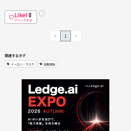
Like!
？
0
クリップする
<
1
>
関連するタグ
イーロン・マスク
自動運転