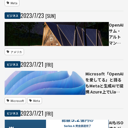
用も可 オ
Meta
ープンソー
スながら性
2023
/
7
/
23
[SUN]
ビジネス
能は並みい
る他モデル
OpenAI
凌駕
サム・
アルト
マン氏
次世代
アメリカ
原発の
オクロ
2023
/
7
/
21
[FRI]
ビジネス
を上場
へ 「オ
Microsoft「OpenAI
ーロラ
を愛してる」と語る
発電
もMetaと生成AIで提
所」27
携 Azure上でLlama
年まで
2利用可能に
Microsoft
Meta
に稼働
2023
/
7
/
21
[FRI]
ビジネス
AIもISO