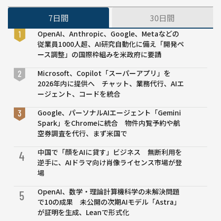
新たな
7日間
30日間
プロジ
ェクト
OpenAI、Anthropic、Google、Metaなどの
に専念
従業員1000人超、AI研究自動化に備え「開発ペ
するた
ース調整」の国際枠組みを米政府に要請
め」
Microsoft、Copilot「スーパーアプリ」を
2026年内に提供へ チャット、業務代行、AIエ
ージェント、コードを統合
Google、パーソナルAIエージェント「Gemini
Spark」をChromeに統合 物件内覧予約や航
空券調査を代行、まず米国で
中国で「顔をAIに貸す」ビジネス 無断利用を
4
逆手に、AIドラマ向け肖像ライセンス市場が登
場
OpenAI、数学・理論計算機科学の未解決問題
5
で10の成果 未公開の次期AIモデル「Astra」
が証明を生成、Leanで形式化