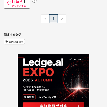
Like!
？
1
クリップする
<
1
>
関連するタグ
国内企業事例