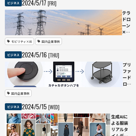
2024
/
5
/
17
[FRI]
ビジネス
価エンジ
ン」・ストッ
テラ
クマーク
ドロ
「Stockmark-
ーン
LLM-100b」
✕九
州電
モビリティ×AI
国内企業事例
力送
配
2024
/
5
/
16
[THU]
ビジネス
電
AI搭
プリ
載ド
ファ
ロー
ード
ン自
ロボ
動鉄
ティ
国内企業事例
塔点
ク
検シ
ス、
2024
/
5
/
15
[WED]
ビジネス
ステ
自律
ム導
移動
生成AIに
入で
ロボ
よる服装
点検
ット
リアルタ
時間
「カ
イムデザ