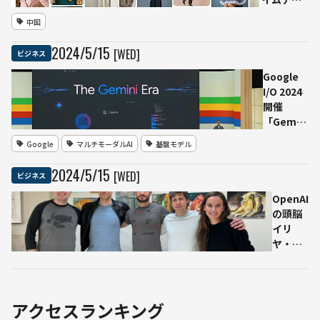
を約
チャ
インを実
中国
50％
カ」
現するツ
削減
向け
ール
2024
/
5
/
15
[WED]
ビジネス
新ソ
「LOOK」
フト
深センの
Google
ウェ
AIスター
I/O 2024
ア
トアップ
開催
「カ
が発表
「Gemini
チャ
新時代の
Google
マルチモーダルAI
基盤モデル
カボ
幕開け」
タン
を謳う
2024
/
5
/
15
[WED]
ビジネス
ハ
AI一色の
ブ」
開発者会
OpenAI
をオ
議
の頭脳
ープ
イリ
ンソ
ヤ・サ
ース
ツケバ
で公
ー氏が
開
退職
「意義
アクセスランキング
のある