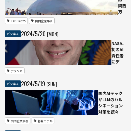
米エ
関西
スペ
万博
ラン
「電
EXPO2025
国内企業事例
ト・
力
テク
館」
2024
/
5
/
20
[MON]
ビジネス
ノロ
に核
ジー
融合
NASA、
ズと
の展
初のAI
提携
示ブ
責任者
ー
にデイ
ス
ビッ
アメリカ
電事
ド・サ
連が
ルバニ
2024
/
5
/
19
[SUN]
ビジネス
検討
ーニ氏
を任命
国内AIテック
しAI戦
がLLMのハル
略を強
シネーション
化
対策を続々発
表 オルツ
国内企業事例
基盤モデル
「ハルシネー
ション自動評