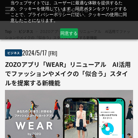
当ウェブサイトでは、ユーザーに最適な体験を提供するた
め、クッキーを使用しています。同意ボタンをクリックする
ことで、プライバシーポリシーに従い、クッキーの使用に同
意したことになります。
Top
>
ビジネス
>
ZOZOアプリ「WEAR」リニューアル AI活用でファッ
同意する
ションやメイクの「似合う」スタイルを提案する新機能
2024
/
5
/
17
[FRI]
ビジネス
ZOZOアプリ「WEAR」リニューアル AI活用
でファッションやメイクの「似合う」スタイ
ルを提案する新機能