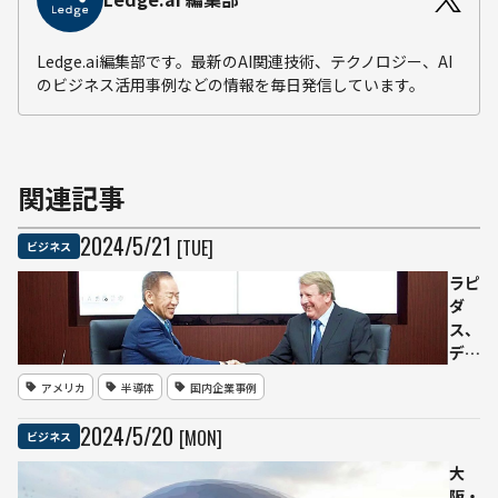
Ledge.ai編集部です。最新のAI関連技術、テクノロジー、AI
のビジネス活用事例などの情報を毎日発信しています。
関連記事
2024
/
5
/
21
[TUE]
ビジネス
ラピ
ダ
ス、
デー
タセ
アメリカ
半導体
国内企業事例
ンタ
ー向
2024
/
5
/
20
[MON]
ビジネス
けAI
半導
大
体で
阪・