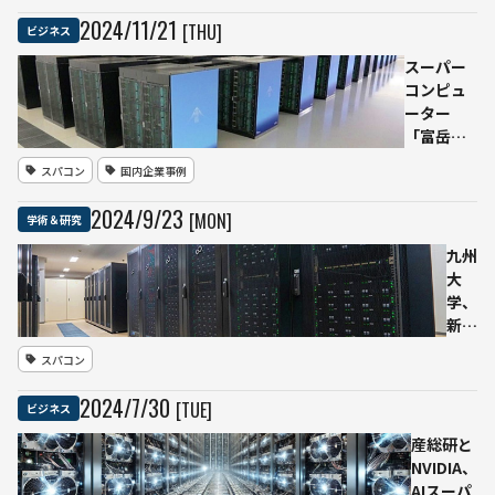
13倍に
「Project
2024
/
11
/
21
[THU]
ビジネス
向上
DIGITS」
を発表ー
スーパー
ー1台あた
コンピュ
り3,000ド
ーター
ルから、
「富岳」
最大4,050
がHPCG・
スパコン
国内企業事例
億パラメ
Graph500
ーターの
で10期連
2024
/
9
/
23
[MON]
学術＆研究
LLMを実
続世界1位
行可能に
を達成
九州
大
学、
新ス
ーパ
スパコン
ーコ
ンピ
2024
/
7
/
30
[TUE]
ビジネス
ュー
ター
産総研と
「玄
NVIDIA、
界」
AIスーパ