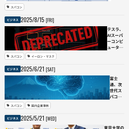
4.0》
開発に
スパコン
を発
NVIDIA
表
参画
2025
/
8
/
15
[FRI]
ビジネス
──
──AI
スパ
とシミ
テスラ、
コン
ュレー
AIスーパ
なら
ション
ーコンピ
10の
融合の
ューター
42乗
次世代
「Dojo」
スパコン
イーロン・マスク
年以
スーパ
開発を停
上の
ーコン
止──チ
2025
/
6
/
21
[SAT]
ビジネス
計算
ピュー
ーム解
を25
ター
散、リー
富士
マイ
ダー退社
通、次
クロ
で戦略転
世代ス
秒で
換へ
パコン
実行
「富岳
スパコン
国内企業事例
NEXT」
基本設
2025
/
5
/
21
[WED]
ビジネス
計を受
注 理
東京大学の