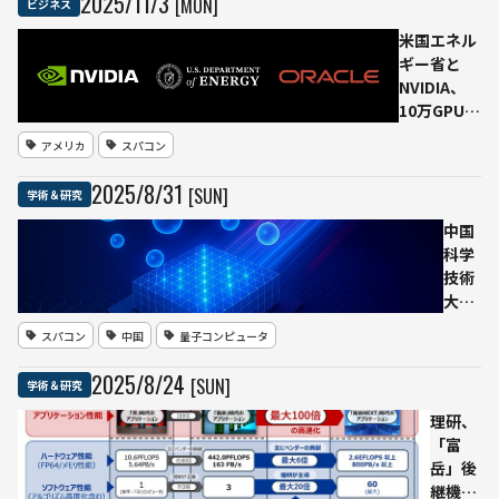
2025
/
11
/
3
[MON]
ビジネス
う）」
理研、科
米国エネル
学研究基
ギー省と
盤モデル
NVIDIA、
開発を支
10万GPUを
援
搭載した史
アメリカ
スパコン
上最大級の
AIスーパー
2025
/
8
/
31
[SUN]
学術＆研究
コンピュー
ターを構築
中国
──Oracle
科学
がクラウド
技術
基盤で協力
大
し、科学イ
学、
スパコン
中国
量子コンピュータ
ンフラを刷
光量
新
子コ
2025
/
8
/
24
[SUN]
学術＆研究
ンピ
ュー
理研、
タ
「富
《九
岳」後
章
継機の