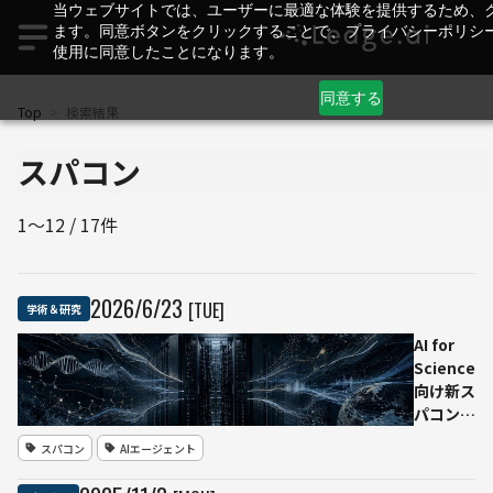
当ウェブサイトでは、ユーザーに最適な体験を提供するため、
ます。同意ボタンをクリックすることで、プライバシーポリシ
使用に同意したことになります。
同意する
Top
>
検索結果
1～12 / 17件
2026
/
6
/
23
[TUE]
学術＆研究
AI for
Science
向け新ス
パコン、
名称は
スパコン
AIエージェント
「理究
（りきゅ