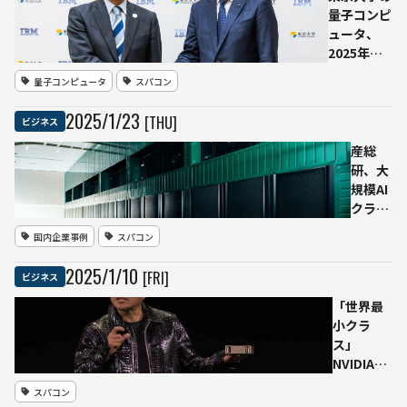
研主導
量子コンピ
のAI対
ュータ、
応計算
2025年後
基盤構
半にIBMの
量子コンピュータ
スパコン
築に参
最新世代
画
156量子ビ
2025
/
1
/
23
[THU]
ビジネス
ットプロセ
ッサ
産総
「Heron」
研、大
へアップグ
規模AI
レード
クラウ
ド計算
国内企業事例
スパコン
システ
ム
2025
/
1
/
10
[FRI]
ビジネス
「ABCI
3.0」
「世界最
を一般
小クラ
提供開
ス」
始――性能
NVIDIAが
は従来
の小型AI
スパコン
比7～
スパコン