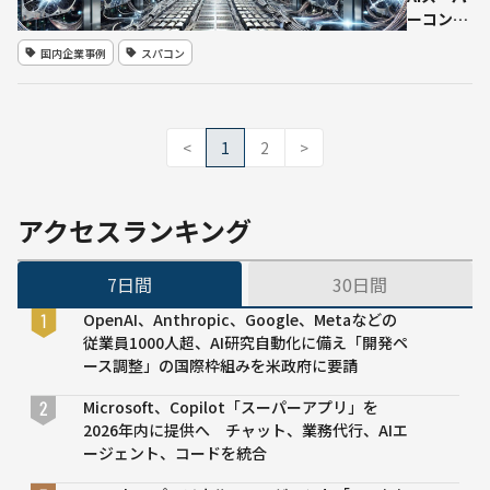
本格
ーコンピ
稼働
ューター
国内企業事例
スパコン
へ
「ABCI
3.0」導
入で日本
のAI主権
<
1
2
>
を強化
今年中に
稼働開始
アクセスランキング
予定
7日間
30日間
OpenAI、Anthropic、Google、Metaなどの
従業員1000人超、AI研究自動化に備え「開発ペ
ース調整」の国際枠組みを米政府に要請
Microsoft、Copilot「スーパーアプリ」を
2026年内に提供へ チャット、業務代行、AIエ
ージェント、コードを統合