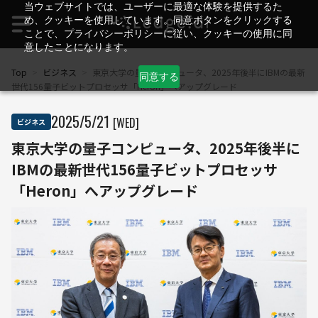
当ウェブサイトでは、ユーザーに最適な体験を提供するた
め、クッキーを使用しています。同意ボタンをクリックする
ことで、プライバシーポリシーに従い、クッキーの使用に同
意したことになります。
Top
>
ビジネス
>
東京大学の量子コンピュータ、2025年後半にIBMの最新
同意する
世代156量子ビットプロセッサ「Heron」へアップグレード
2025
/
5
/
21
[WED]
ビジネス
東京大学の量子コンピュータ、2025年後半に
IBMの最新世代156量子ビットプロセッサ
「Heron」へアップグレード