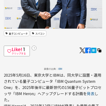
量子コンピュータ
スパコン
Like!
？
1
クリップする
画像の出典：
IBM
2025年5月16日、東京大学とIBMは、同大学に設置・運用
されている量子コンピュータ「IBM Quantum System 
One」を、2025年後半に最新世代の156量子ビットプロセ
ッサ「IBM Heron」へアップグレードする計画を
発表
し
た。
IBM Heronは、2023年12月にIBMが発表した最新の量子