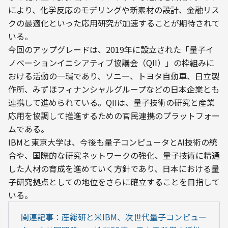
により、化学反応のモデリングや新素材の設計、金融リス
クの最適化といった応用研究が加速することが期待されて
いる。
今回のアップグレードは、2019年に設立された「量子イ
ノベーションイニシアティブ協議会（QII）」の枠組みに
おける活動の一環であり、ソニー、トヨタ自動車、日立製
作所、みずほフィナンシャルグループなどの日本企業とも
連携して進められている。QIIは、量子技術の研究と産業
応用を協調して推進するための官民連携のプラットフォー
ムである。
IBMと東京大学は、今後も量子コンピュータとAI技術の統
合や、国際的な研究ネットワークの強化、量子技術に精通
した人材の育成を進めていく方針であり、日本における量
子研究拠点としての地位をさらに確立することを目指して
いる。
関連記事：産総研と米IBM、次世代量子コンピュー