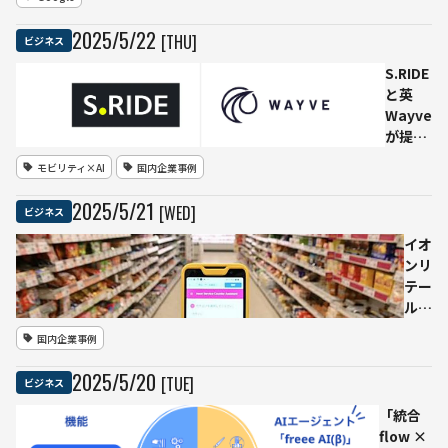
社が
ウジ皇太
Points」公
コン
子設立の
開 視聴者
2025
/
5
/
22
[THU]
ビジネス
セプ
HUMAIN
の感情ピー
トロ
と大型提
クをAIが解
S.RIDE
ボッ
携
析し最適タ
と英
トを
イミングで
Wayve
共同
広告挿入
が提
開発
携 首
モビリティ×AI
国内企業事例
都圏で
自動運
2025
/
5
/
21
[WED]
ビジネス
転AI開
発に向
イオ
けた公
ンリ
道デー
テー
タの収
ル、
集を開
AIア
国内企業事例
始
シス
タン
2025
/
5
/
20
[TUE]
ビジネス
ト搭
載の
「統合
「オ
flow ×