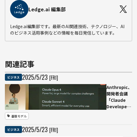
Ledge.ai 編集部
Ledge.ai編集部です。最新のAI関連技術、テクノロジー、AI
のビジネス活用事例などの情報を毎日発信しています。
関連記事
2025
/
5
/
23
[FRI]
ビジネス
Anthropic、
開発者会議
「Claude
Developer
Day」で新世
基盤モデル
代
AI「Claude
2025
/
5
/
23
[FRI]
ビジネス
4」発表——