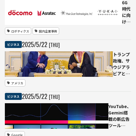
コーディング
6G
性能と自律作
時代
業能力が大幅
に向
向上
けた
「AI
ロボティクス
国内企業事例
のた
めの
2025
/
5
/
22
[THU]
ビジネス
ネッ
トワ
トランプ
ー
政権、サ
ク」
ウジアラ
構
ビアと
想、
6000億ド
アメリカ
NTT
ル投資合
ドコ
意を発表
2025
/
5
/
22
[THU]
ビジネス
モと
——AIイ
ピク
ンフラを
YouTube、
シー
中核に
Gemini搭
ダス
NVIDIA・
載の新広告
トな
AMD・
ツール
ど3
AWSがサ
「Peak
Google