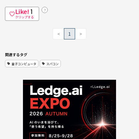
Like!
？
1
クリップする
<
1
>
関連するタグ
量子コンピュータ
スパコン