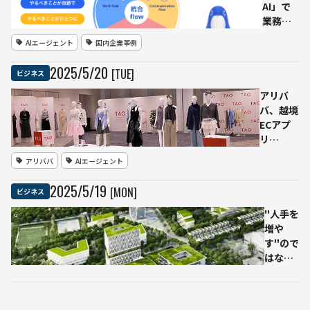
ール
AI」で
イン
業務の
ワン
分断を
AIエージェント
国内企業事例
デバ
解消
イ
フリー
2025
/
5
/
20
[TUE]
ビジネス
ス」
がAIエ
で業
ージェ
アリバ
務改
ント
バ、越境
革
「freee
ECアプ
数万
AI（β
リ
ペー
版）」
「TAO」
アリババ
AIエージェント
ジの
を発表
にAIエー
マニ
ジェント
2025
/
5
/
19
[MON]
ビジネス
ュア
機能を搭
ルを
載 日本
"人手を
即時
市場向け
増や
検索
に個別最
す"ので
適化を強
はな
化
く、“知
能”を
補う