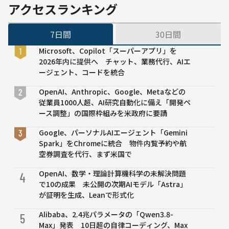
AIが創
アクセスランキング
る「開
発力」
7日間
30日間
とは
Microsoft、Copilot「スーパーアプリ」を
2026年内に提供へ チャット、業務代行、AIエ
ージェント、コードを統合
OpenAI、Anthropic、Google、Metaなどの
従業員1000人超、AI研究自動化に備え「開発ペ
ース調整」の国際枠組みを米政府に要請
Google、パーソナルAIエージェント「Gemini
Spark」をChromeに統合 物件内覧予約や航
空券調査を代行、まず米国で
OpenAI、数学・理論計算機科学の未解決問題
4
で10の成果 未公開の次期AIモデル「Astra」
が証明を生成、Leanで形式化
Alibaba、2.4兆パラメータの「Qwen3.8-
5
Max」発表 10日超の自律コーディング、Max