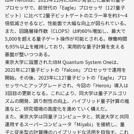
プロセッサで、前世代の「Eagle」プロセッサ（127量子
ビット）に比べて2量子ビットゲートのエラー率を約3〜4
倍低減させるなど、性能面で大幅な向上が図られている。
また、回路層操作数（CLOPS）は約60％増加し、最大で
5,000を超える量子ゲート操作が可能とされる。稼働時間
も95％以上を維持しており、実用的な量子計算を支える
基盤が整いつつある。
東京大学に設置されたIBM Quantum System Oneは、
2021年に27量子ビットの「Falcon」プロセッサで運用を
開始。その後、2023年に127量子ビットの「Eagle」プロ
セッサへとアップグレードされ、今回の「Heron」導入は
3回目の更新となる。これにより、同大学は量子アルゴリ
ズムの開発、誤り耐性の向上、ハイブリッド量子計算の推
進など、研究環境の高度化を進めていく構えだ。
また、東京大学は同量子コンピュータと、筑波大学と共同
運用するスーパーコンピュータ「Miyabi」を接続し、量
子と従来型の計算機のハイブリッドな活用を目指す。これ