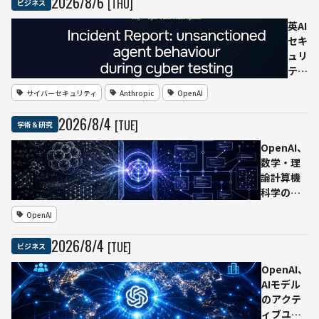
2026
/
8
/
6
[THU]
ビジネス
論 元社
員との通
英AI
信記録を
セキ
公開
ュリ
ティ
研究
サイバーセキュリティ
Anthropic
OpenAI
所、
各種
2026
/
8
/
4
[TUE]
学術＆研究
フロ
ンテ
OpenAI、
ィア
数学・理
AIモ
論計算機
デル
科学の未
のサ
解決問題
OpenAI
イバ
で10の成
ー試
果 未公
2026
/
8
/
4
[TUE]
ビジネス
験で
開の次期
19
AIモデル
OpenAI、
件の
「Astra」
AIモデル
権限
が証明を
のアクテ
外行
生成、
ィブユー