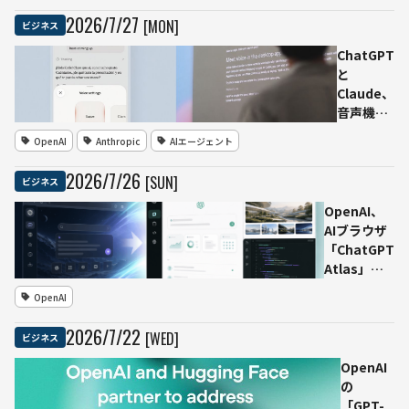
通信の映
2026
/
7
/
27
[MON]
ビジネス
像検証か
ら
ChatGPT
Seattle
と
Timesの
Claude、
広告営業
音声機能
まで
をPC上の
OpenAI
Anthropic
AIエージェント
実務へ拡
張
2026
/
7
/
26
[SUN]
ビジネス
Work・
Codex操
OpenAI、
作、
AIブラウザ
Opus・
「ChatGPT
Sonnet
Atlas」を8
や連携ツ
月9日に終
OpenAI
ールに対
了 機能を
応
ChatGPTと
2026
/
7
/
22
[WED]
ビジネス
Codexへ統
合、新
OpenAI
ChatGPTデ
の
スクトップ
「GPT-