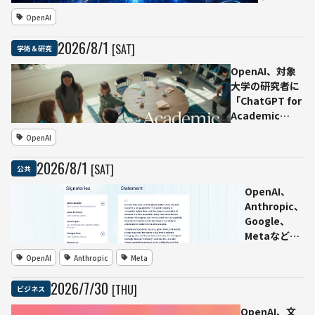
動
Leanで形
ザー10億
OpenAI
AIが
式化
人超に
偽ア
ビジネス
2026
/
8
/
1
[SAT]
学術＆研究
カウ
顧客は
ント
200万
OpenAI、対象
で人
超、登録
大学の研究者に
間に
半年後の
「ChatGPT for
働き
メッセー
Academic
かけ
ジ数は約
Researchers」
OpenAI
50％増
を12カ月無料提
供 今夏1万
2026
/
8
/
1
[SAT]
公共
人、2027年まで
に10万人へ
OpenAI、
Anthropic、
Google、
Metaなどの
従業員1000
OpenAI
Anthropic
Meta
人超、AI研究
自動化に備え
2026
/
7
/
30
[THU]
ビジネス
「開発ペース
調整」の国際
OpenAI、文