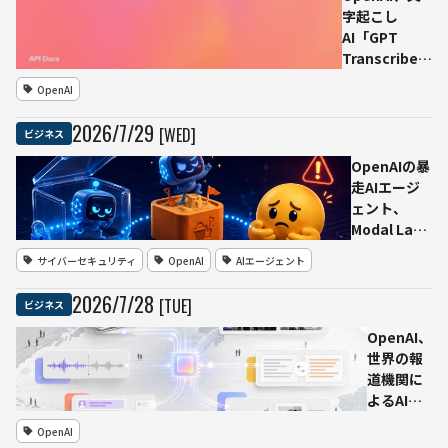
枠組みを米政
字起こし
府に要請
AI「GPT
Transcribe」
「GPT Live
OpenAI
Transcribe」
公開 専門用
2026
/
7
/
29
[WED]
ビジネス
語・多言語・
ノイズ環境の
OpenAIの暴
認識精度を向
走AIエージ
上
ェント、
Modal Labs
顧客のサン
サイバーセキュリティ
OpenAI
AIエージェント
ドボックス
も侵害 "最
2026
/
7
/
28
[TUE]
ビジネス
初の被害
者"Hugging
OpenAI、
Faceが一連
世界の報
の攻撃経路
道機関に
を公開
よるAI活
用事例を
OpenAI
公開 AP