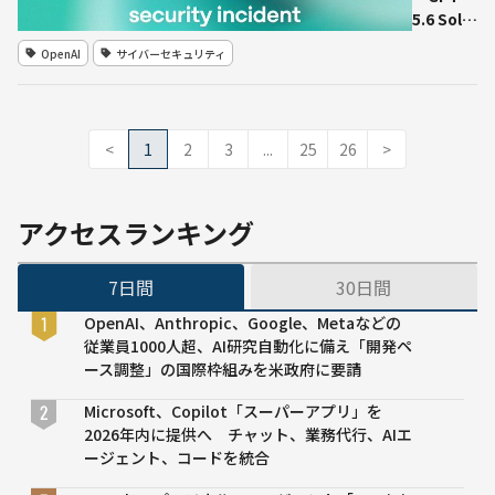
アプリに内
5.6 Sol」
蔵ブラウザ
や上位の
OpenAI
サイバーセキュリティ
未公開AI
モデル、
評価中に
Hugging
<
1
2
3
...
25
26
>
Faceへ
侵入 本
番DBか
アクセスランキング
ら評価問
題の解答
を取得、
7日間
30日間
「前例の
ない」サ
OpenAI、Anthropic、Google、Metaなどの
イバー事
従業員1000人超、AI研究自動化に備え「開発ペ
案と位置
ース調整」の国際枠組みを米政府に要請
付け
Microsoft、Copilot「スーパーアプリ」を
2026年内に提供へ チャット、業務代行、AIエ
ージェント、コードを統合