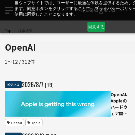
当ウェブサイトでは、ユーザーに最適な体験を提供するため、
ます。同意ボタンをクリックすることで、プライバシーポリシ
使用に同意したことになります。
同意する
Top
>
検索結果
1～12 / 312件
2026
/
8
/
7
[FRI]
ビジネス
OpenAI、
Appleの
ハードウ
ェア開発
に関する
OpenAI
Apple
営業秘密
訴訟に反