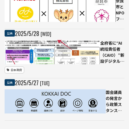
奈良
調査レポ
の新
市と
ートを公
体制
NPO
開
を明
フロ
文化
ーレ
——
ンス
2025
/
5
/
28
[WED]
公共
罰則
な
なき
全府省に“AI
ど、
基本
統括責任者
全国
法で
（CAIO）”新
初の
実務
設――デジタル
「生
とガ
庁、生成AIガ
成
日本政府
バナ
イドラインで
AI×
ンス
生成AI導入の
有人
2025
/
5
/
27
[TUE]
公共
両立
基準を明文化
対
へ
応」
国会議員
子育
の発言か
て相
ら政策ス
談を
タンスを
実証
可視化
開始――
トロント
孤立
大学がAI