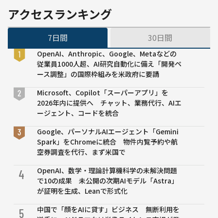
防止
分析サイ
アクセスランキング
へハ
ト
イブ
「KOKKAI
7日間
30日間
リッ
DOC」を
ド型
公開
OpenAI、Anthropic、Google、Metaなどの
支援
従業員1000人超、AI研究自動化に備え「開発ペ
モデ
ース調整」の国際枠組みを米政府に要請
ル
Microsoft、Copilot「スーパーアプリ」を
2026年内に提供へ チャット、業務代行、AIエ
ージェント、コードを統合
Google、パーソナルAIエージェント「Gemini
Spark」をChromeに統合 物件内覧予約や航
空券調査を代行、まず米国で
OpenAI、数学・理論計算機科学の未解決問題
4
で10の成果 未公開の次期AIモデル「Astra」
が証明を生成、Leanで形式化
中国で「顔をAIに貸す」ビジネス 無断利用を
5