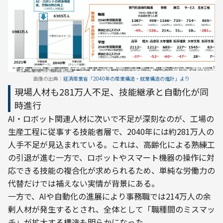
画像の出典：
経済産業省「2040年の産業構造・就業構造の推計」より
現場人材も281万人不足、技能継承と自動化が同
時進行
AI・ロボット関連人材に次いで不足が深刻なのが、工場の
生産工程に従事する技能者層で、2040年には約281万人の
人手不足が見込まれている。これは、高齢化による熟練工
の引退が進む一方で、ロボットやスマート機器の操作に対
応できる技能の複合化が求められるため、単純な労働力の
代替だけでは補えない実情が背景にある。
一方で、AIや自動化の進展により事務職では214万人の余
剰人材が発生するとされ、全体として「職種間のミスマッ
チ」が拡大する構造も明らかになった。