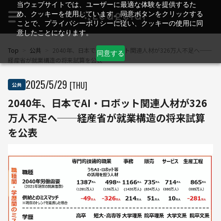
当ウェブサイトでは、ユーザーに最適な体験を提供するた
め、クッキーを使用しています。同意ボタンをクリックする
ことで、プライバシーポリシーに従い、クッキーの使用に同
意したことになります。
Top
>
公共
>
2040年、日本でAI・ロボット関連人材が326万人不足へ──
同意する
経産省が就業構造の将来試算を公表
2025
/
5
/
29
[THU]
公共
2040年、日本でAI・ロボット関連人材が326
万人不足へ──経産省が就業構造の将来試算
を公表