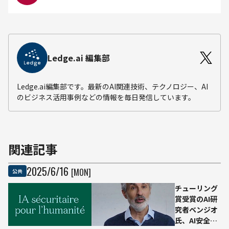
Ledge.ai 編集部
Ledge.ai編集部です。最新のAI関連技術、テクノロジー、AI
のビジネス活用事例などの情報を毎日発信しています。
関連記事
2025
/
6
/
16
[MON]
公共
チューリング
賞受賞のAI研
究者ベンジオ
氏、AI安全特