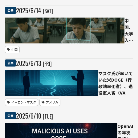
化の非営利組
織
2025
/
6
/
14
[SAT]
公共
「LawZero」
設立——自律
中
行動をとらな
国、
い
大学
「Scientist
入試
AI」で破滅的
「高
中国
リスクに対応
考」
期間
2025
/
6
/
13
[FRI]
公共
中に
主要
マスク氏が率いて
AIチ
いた米DOGE（行
ャッ
政効率化省）、退
トサ
役軍人省（VA）
ービ
に２か月弱で導入
イーロン・マスク
アメリカ
スを
したAIツール
一斉
「MUNCHABLE」
2025
/
6
/
10
[TUE]
公共
停
に不備が相次ぐ
止
OpenAI
不正
の年次
対策