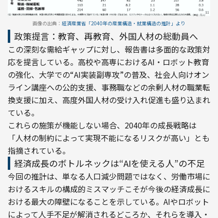
画像の出典：
経済産業省「2040年の産業構造・就業構造の推計」より
政策提言：教育、再教育、外国人材の総動員へ
この深刻な需給ギャップに対し、報告書は多面的な政策対
応を提言している。高校や高専におけるAI・ロボット教育
の強化、大学での“AI実装副専攻”の普及、社会人向けオン
ライン講座への公的支援、事務職などの余剰人材の職業転
換支援に加え、高度外国人材の受け入れ促進も盛り込まれ
ている。
これらの施策が機能しない場合、2040年の成長戦略は
「人材の制約によって実現不能になるリスクが高い」とも
指摘されている。
経済成長のボトルネックは“AIを使える人”の不足
今回の推計は、単なる人口減少問題ではなく、労働市場に
おけるスキルの構成的ミスマッチこそが今後の経済成長に
おける最大の障壁になることを示している。AIやロボット
によって人手不足が解消されるどころか、それらを導入・