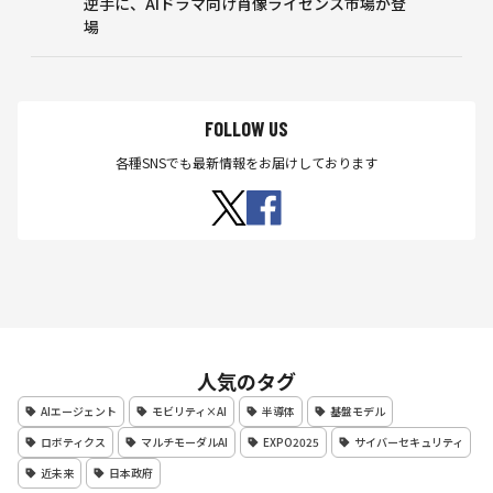
逆手に、AIドラマ向け肖像ライセンス市場が登
場
FOLLOW US
各種SNSでも最新情報をお届けしております
人気のタグ
AIエージェント
モビリティ×AI
半導体
基盤モデル
ロボティクス
マルチモーダルAI
EXPO2025
サイバーセキュリティ
近未来
日本政府