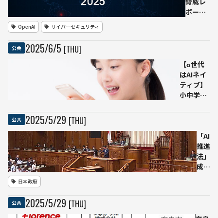
脅威レ
で公
ポート
平性
──AI
OpenAI
サイバーセキュリティ
確保
モデル
狙う
悪用10
2025
/
6
/
5
[THU]
公共
件を開
示、業
【α世代
界との
はAIネイ
協調対
ティブ】
処を明
小中学生
示
のAI関与
度、約
2025
/
5
/
29
[THU]
公共
70％が
「AIに興
「AI
味あ
推進
り」、約
法」
55％が
成
ChatGPT
立、
日本政府
利用経験
企業
あり──
の責
2025
/
5
/
29
[THU]
公共
ニフティ
務と
キッズが
政府