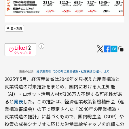
日本政府
Like!
？
2
クリップする
画像の出典：
経済産業省「2040年の産業構造・就業構造の推計」より
2025年5月、経済産業省は2040年を見据えた産業構造と
就業構造の将来推計をまとめ、国内における人工知能
（AI）・ロボット活用人材が326万人不足する可能性があ
ると
発表
した。この推計は、経済産業政策新機軸部会（産
業構造審議会）の下で策定された「2040年の産業構造・
就業構造の推計」に基づくもので、国内総生産（GDP）や
投資の成長シナリオに応じた労働需給ギャップを詳細に分