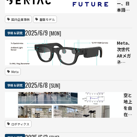
ー、日
本語と
ソフト
国内企業事例
基盤モデル
ウェア
開発に
2025
/
6
/
9
[MON]
学術＆研究
特化し
た独自
Meta、
LLMを
次世代
公開
ARメガ
GENIAC
ネ
支援で
「Aria
Meta
実現
Gen
2」の詳
2025
/
6
/
8
[SUN]
学術＆研究
細公開
──視
空と
線・
地上
手・心
を自
拍をリ
在に
アルタ
移動
ロボティクス
イム認
でき
識する
るロ