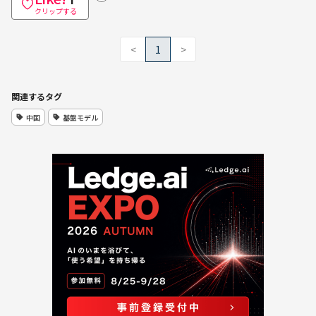
クリップする
<
1
>
関連するタグ
中国
基盤モデル