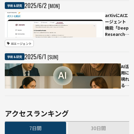
ソース化へ
2025
/
6
/
2
[MON]
学術＆研究
arXivにAIエ
ージェント
機能「Deep
Research」
が追加 論
AIエージェント
文が日本語
ブログ形式
2025
/
6
/
1
[SUN]
学術＆研究
で即時出力
可能に
AI活
用に
現れ
る
「格
差」
の実
態調
アクセスランキング
査
──
7日間
30日間
収