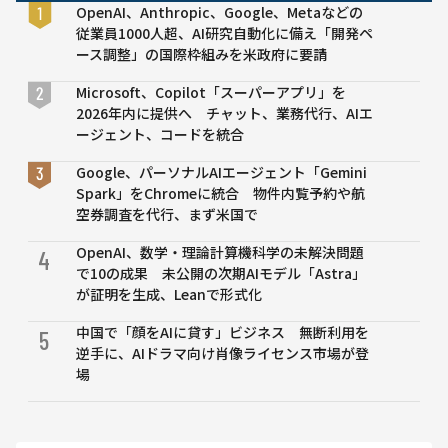
入・
OpenAI、Anthropic、Google、Metaなどの
学歴
従業員1000人超、AI研究自動化に備え「開発ペ
で使
ース調整」の国際枠組みを米政府に要請
い方
に明
Microsoft、Copilot「スーパーアプリ」を
確な
2026年内に提供へ チャット、業務代行、AIエ
違
ージェント、コードを統合
い、
Google、パーソナルAIエージェント「Gemini
現場
Spark」をChromeに統合 物件内覧予約や航
で問
空券調査を代行、まず米国で
われ
る言
OpenAI、数学・理論計算機科学の未解決問題
4
葉の
で10の成果 未公開の次期AIモデル「Astra」
扱い
が証明を生成、Leanで形式化
方
中国で「顔をAIに貸す」ビジネス 無断利用を
5
逆手に、AIドラマ向け肖像ライセンス市場が登
場