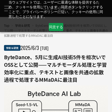
当ウェブサイトでは、ユーザーに最適な体験を提供するた
め、クッキーを使用しています。同意ボタンをクリックする
ことで、プライバシーポリシーに従い、クッキーの使用に同
意したことになります。
Top
>
学術＆研究
>
ByteDance、5月に生成AI技術5件を相次いでOSSとし
同意する
て公開——マルチモーダル処理と学習効率化に重点、テキストと画像を共通の
拡散過程で処理するMMaDAに最注目
2025
/
6
/
3
[TUE]
学術＆研究
ByteDance、5月に生成AI技術5件を相次いで
OSSとして公開——マルチモーダル処理と学習
効率化に重点、テキストと画像を共通の拡散
過程で処理するMMaDAに最注目