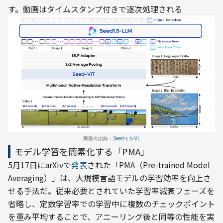
画像の出典：
Seed-1.5-VL
モデル学習を簡素化する「PMA」
5月17日にarXivで
発表
された「PMA（Pre-trained Model 
Averaging）」は、大規模言語モデルの学習効率を向上さ
せる手法だ。従来必要とされていた学習率減衰フェーズを
省略し、定数学習率での学習中に複数のチェックポイント
を重み平均することで、アニーリング後と同等の性能を実