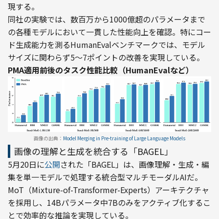
現する。
同社の実験では、数百万から1000億超のパラメータまで
の各種モデルにおいて一貫した性能向上を確認。特にコー
ド生成能力を測るHumanEvalベンチマークでは、モデル
サイズに関わらず5〜7ポイントの改善を実現している。
PMA適用前後のタスク性能比較（HumanEvalなど）
画像の出典：
Model Merging in Pre-training of Large Language Models
画像の理解と生成を統合する「BAGEL」
5月20日に
公開
された「BAGEL」は、画像理解・生成・編
集を単一モデルで処理する統合型マルチモーダルAIだ。
MoT（Mixture-of-Transformer-Experts）アーキテクチャ
を採用し、14Bパラメータ中7Bのみをアクティブ化するこ
とで効率的な推論を実現している。