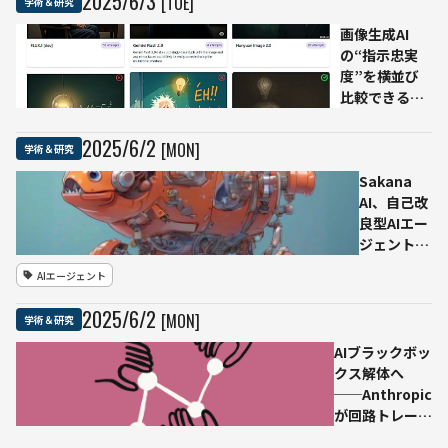
2025
/
6
/
3
[TUE]
学術＆研究
研究用
ボッ
プロト
ト
画像生成AI
タイプ
──
の“指示忠実
カリ
度”を横並び
フォ
比較できるサ
ルニ
イトが話題に
ア工
——「GenAI
2025
/
6
/
2
[MON]
学術＆研究
科大
Image
学の
Showdown」
Sakana
研究
が提供する客
AI、自己改
チー
観的な性能比
良型AIエー
ムが
較ツール
ジェント
「空
「Darwin
AIエージェント
中変
Gödel
形モ
Machine」
2025
/
6
/
2
[MON]
学術＆研究
ルフ
を発表 - 自
ォボ
らコードを
AIブラックボッ
ッ
書き換え、
クス解体へ
ト」
性能を30ポ
──Anthropic
を発
イント向上
が回路トレース
表
手法をオープン