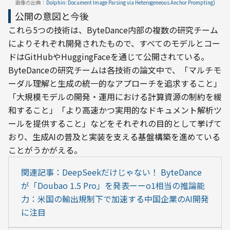
画像の出典：
Dolphin: Document Image Parsing via Heterogeneous Anchor Prompting)
公開の意図と今後
これら5つの技術は、ByteDance内部の複数の研究チーム
によりそれぞれ開発されたもので、すべてのモデルとコー
ドはGitHubやHuggingFaceを通じて公開されている。
ByteDanceの研究チームは各技術の論文中で、「マルチモ
ーダル理解と生成の統一的なアプローチを追求すること」
「大規模モデルの開発・運用における計算資源の制約を緩
和すること」「より高速かつ実用的なドキュメント解析ツ
ールを提供すること」などをそれぞれの目的として挙げて
おり、生成AIの普及と実装を支える基盤構築を進めている
ことがうかがえる。
関連記事：DeepSeekだけじゃない！ ByteDance
が「Doubao 1.5 Pro」を発表ーーo1相当の推論能
力：米国の輸出規制下で加速する中国企業のAI開発
に注目