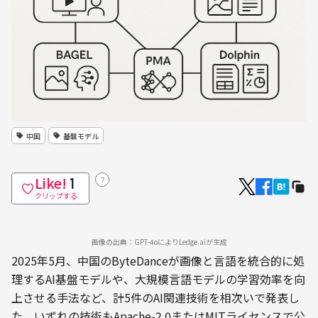
中国
基盤モデル
Like!
？
1
クリップする
画像の出典：GPT-4oによりLedge.aiが生成
2025年5月、中国のByteDanceが画像と言語を統合的に処
理するAI基盤モデルや、大規模言語モデルの学習効率を向
上させる手法など、計5件のAI関連技術を相次いで発表し
た。いずれの技術もApache-2.0またはMITライセンスで公