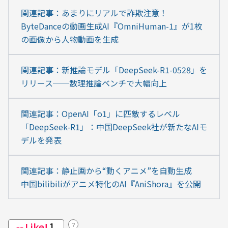
関連記事：あまりにリアルで詐欺注意！
ByteDanceの動画生成AI『OmniHuman-1』が1枚
の画像から人物動画を生成
関連記事：新推論モデル「DeepSeek-R1-0528」を
リリース──数理推論ベンチで大幅向上
関連記事：OpenAI「o1」に匹敵するレベル
「DeepSeek-R1」：中国DeepSeek社が新たなAIモ
デルを発表
関連記事：静止画から“動くアニメ”を自動生成　
中国bilibiliがアニメ特化のAI『AniShora』を公開
Like!
？
1