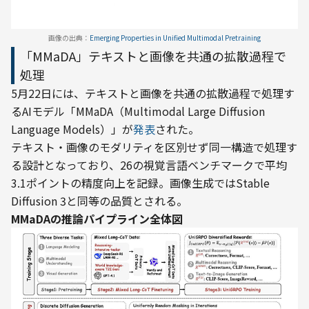
画像の出典：
Emerging Properties in Unified Multimodal Pretraining
「MMaDA」テキストと画像を共通の拡散過程で
処理
5月22日には、テキストと画像を共通の拡散過程で処理す
るAIモデル「MMaDA（Multimodal Large Diffusion 
Language Models）」が
発表
された。
テキスト・画像のモダリティを区別せず同一構造で処理す
る設計となっており、26の視覚言語ベンチマークで平均
3.1ポイントの精度向上を記録。画像生成ではStable 
Diffusion 3と同等の品質とされる。
MMaDAの推論パイプライン全体図