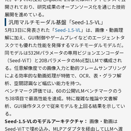
開されており、研究成果のオープンソース化を通じた技術
展開を進めている。
汎用マルチモーダル基盤「Seed-1.5-VL」
5月13日に発表された「
Seed-1.5-VL
」は、画像・動画理
解に加え、GUI制御やゲームプレイなどのエージェントタ
スクでも優れた性能を発揮するマルチモーダルモデルだ。
同モデルは532Mパラメータの専用ビジョンエンコーダー
（Seed-ViT）と20BパラメータのMoE型LLMで構成され
る。任意解像度での画像入力と動的フレームサンプリング
による効率的な動画処理が特徴で、OCR、表・グラフ解
析、空間認識など幅広い能力を持つ。
ベンチマーク評価では、60の公開VLMベンチマークのう
ち38項目で最高性能を達成。特に複雑な推論や文書解
析、GUI操作タスクで従来モデルを上回る結果を示してい
る。
Seed-1.5-VLのモデルアーキテクチャ：
 画像・動画は
Seed-ViTで埋め込み、MLPアダプタを経由してLLMへ渡