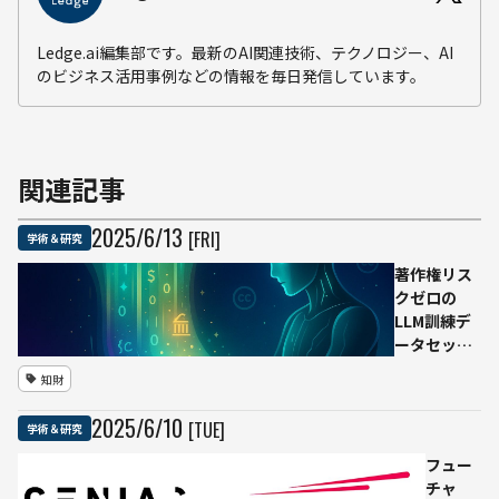
Ledge.ai編集部です。最新のAI関連技術、テクノロジー、AI
のビジネス活用事例などの情報を毎日発信しています。
関連記事
2025
/
6
/
13
[FRI]
学術＆研究
著作権リス
クゼロの
LLM訓練デ
ータセット
「Common
知財
Pile
v0.1」、
2025
/
6
/
10
[TUE]
学術＆研究
EleutherAI
らが公開
フュー
チャ