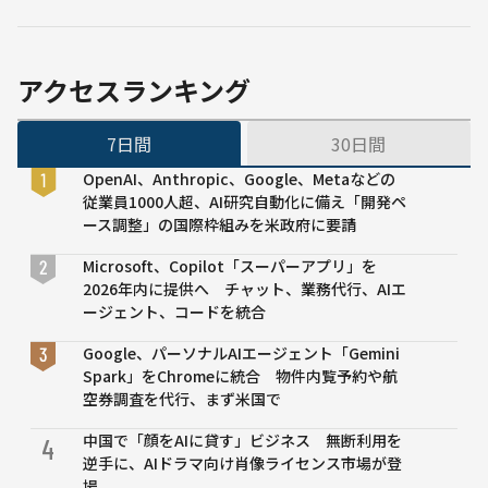
AI・
発表
始動──AIの
GPU
“自由なコンテ
向け
ンツ利用” を転
基盤
換、出版社が条
アクセスランキング
を構
件提示し対価を
築
得る
7日間
30日間
OpenAI、Anthropic、Google、Metaなどの
従業員1000人超、AI研究自動化に備え「開発ペ
ース調整」の国際枠組みを米政府に要請
Microsoft、Copilot「スーパーアプリ」を
2026年内に提供へ チャット、業務代行、AIエ
ージェント、コードを統合
Google、パーソナルAIエージェント「Gemini
Spark」をChromeに統合 物件内覧予約や航
空券調査を代行、まず米国で
中国で「顔をAIに貸す」ビジネス 無断利用を
4
逆手に、AIドラマ向け肖像ライセンス市場が登
場