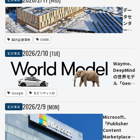
[WED]
建設
を
デー
「一
タセ
時停
ンタ
止」
ーに
へ
IOWN
国内企業事例
IOWN
──
APN
最短
を実
2026
/
2
/
10
[TUE]
ビジネス
3年
装
のモ
──
Waymo、
ラト
石狩
DeepMind
リア
と大
の世界モデ
ム法
手町
ル「Genie
案を
を低
3」を活用
Google
モビリティ×AI
提出
遅延
した自動運
接
転向け生成
2026
/
2
/
9
[MON]
ビジネス
続、
シミュレー
東急
ション
Microsoft、
不動
「Waymo
「Publisher
産が
World
Content
生成
Model」を
Marketplace」