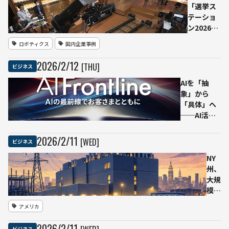
で一番愛さ
「選挙ス
れるAIキャ
テーショ
ラクター」
ン2026」
目指す
で高速ロ
ロボティクス
国内企業事例
ボットア
ーム
2026
/
2
/
12
[THU]
ビジネス
「BOLT」
導入 人
AIを「抽
間不可能
象」から
な超高速
「具体」へ
カメラワ
──AI活用
ークを披
の次の一手
露
が明確にな
2026
/
2
/
11
[WED]
ビジネス
る大規模AI
イベント
NY
「SB C&S
州、
AI
大規
Frontline」
模デ
3月12日開
ータ
アメリカ
催
セン
ター
2026
/
2
/
11
ビジネス