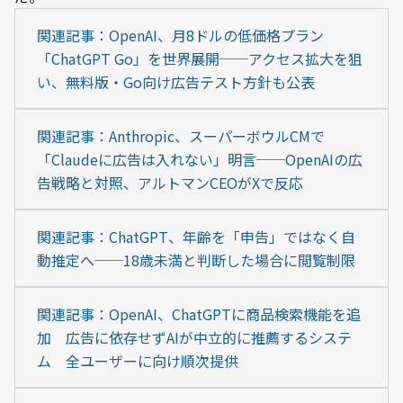
関連記事：OpenAI、月8ドルの低価格プラン
「ChatGPT Go」を世界展開──アクセス拡大を狙
い、無料版・Go向け広告テスト方針も公表
関連記事：Anthropic、スーパーボウルCMで
「Claudeに広告は入れない」明言──OpenAIの広
告戦略と対照、アルトマンCEOがXで反応
関連記事：ChatGPT、年齢を「申告」ではなく自
動推定へ──18歳未満と判断した場合に閲覧制限
関連記事：OpenAI、ChatGPTに商品検索機能を追
加　広告に依存せずAIが中立的に推薦するシステ
ム　全ユーザーに向け順次提供