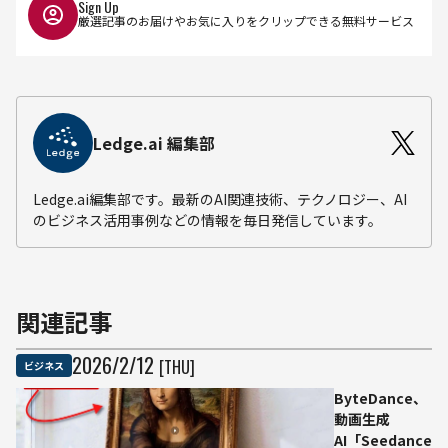
Sign Up
厳選記事のお届けやお気に入りをクリップできる無料サービス
Ledge.ai 編集部
Ledge.ai編集部です。最新のAI関連技術、テクノロジー、AI
のビジネス活用事例などの情報を毎日発信しています。
関連記事
2026
/
2
/
12
[THU]
ビジネス
ByteDance、
動画生成
AI「Seedance