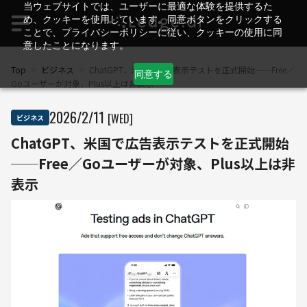
当ウェブサイトでは、ユーザーに最適な体験を提供するた
め、クッキーを使用しています。同意ボタンをクリックする
ことで、プライバシーポリシーに従い、クッキーの使用に同
意したことになります。
Top
>
ビジネス
>
ChatGPT、米国で広告表示テストを正式開始──Free／
同意する
Goユーザーが対象、Plus以上は非表示
2026
/
2
/
11
[WED]
ビジネス
ChatGPT、米国で広告表示テストを正式開始
──Free／Goユーザーが対象、Plus以上は非
表示