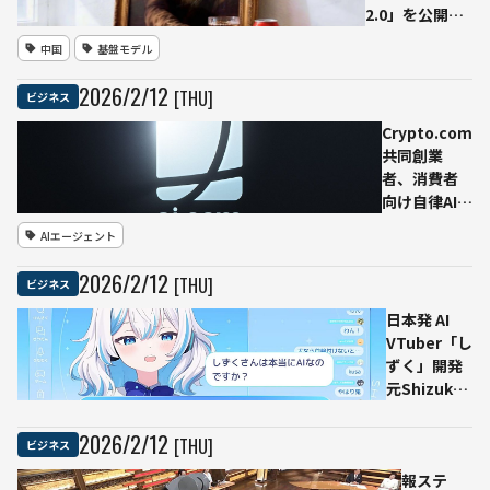
2.0」を公開
マルチモーダル
中国
基盤モデル
入力と参照機能
を強化
2026
/
2
/
12
[THU]
ビジネス
Crypto.com
共同創業
者、消費者
向け自律AIエ
ージェント
AIエージェント
「ai.com」
設立
2026
/
2
/
12
[THU]
ビジネス
──7000万
ドルでドメ
日本発 AI
イン取得
VTuber「し
ずく」開発
元Shizuku
AI、a16z主
導でシード
2026
/
2
/
12
[THU]
ビジネス
調達
──「世界
報ステ