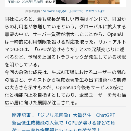
画像の出典：
SamAltman氏のX（旧Twitter）アカウントより
同社によると、最も成長が著しい市場はインドで、同国か
らの利用者が急増しているという。グローバルに拡大する
需要の中で、サーバー負荷が増大したことから、OpenAI
は一時的に利用制限を設ける対応を取った。サム・アルト
マンCEOは、「GPUが溶けそうだ」とXで冗談交じりに述
べるなど、予想を上回るトラフィックが発生している状況
を明かしている。
今回の急激な成長は、生成AI市場におけるユーザーの関心
の高さと、テキストから視覚表現を生み出す技術への期待
の大きさを示すものだ。OpenAIは今後もサービスの安定
化と機能向上を目指すとしており、企業ユーザーを含む幅
広い層に向けた展開が注目される。
関連記事：「ジブリ風画像」大量発生　ChatGPT
新画像生成機能の人気で「GPUが溶けるほどの負
荷」ーー著作権問題とシステム負荷が浮上