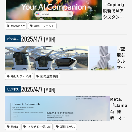
「Copilot」
刷新でAIア
シスタント
機能を大幅
Microsoft
AIエージェント
強化 —
Deep
2025
/
4
/
7
[MON]
ビジネス
Searchや
Actionsなど
『空
多彩な新機
飛ぶ
能を発表
クル
マ』
で変
モビリティ×AI
国内企業事例
わる
「こ
2025
/
4
/
7
[MON]
ビジネス
れか
らの
Meta、
ビ
「Llama
ル」
4」発
——
表 オー
三菱
プンウェ
Meta
マルチモーダルAI
基盤モデル
地所
イトで進