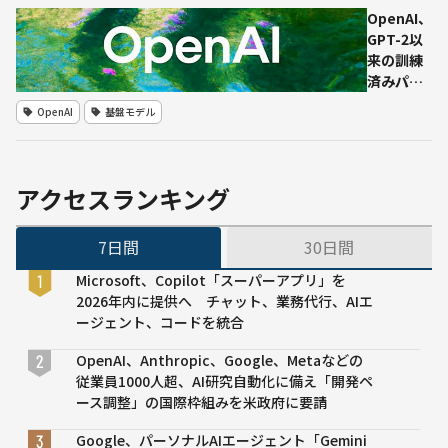
ジタ
ーから
OpenAI、
ル空
GPT-2以
間で
来の訓練
可視
済みパラ
化
メータ
OpenAI
基盤モデル
（ウェイ
ト）を開
発者に開
示する
アクセスランキング
「オープ
ンウェイ
7日間
30日間
ト」言語
モデルを
Microsoft、Copilot「スーパーアプリ」を
数カ月以
2026年内に提供へ チャット、業務代行、AIエ
内に公開
ージェント、コードを統合
へ
OpenAI、Anthropic、Google、Metaなどの
従業員1000人超、AI研究自動化に備え「開発ペ
ース調整」の国際枠組みを米政府に要請
Google、パーソナルAIエージェント「Gemini