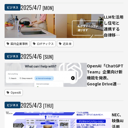
設計
化するネ
2025
/
4
/
7
[MON]
ビジネス
が描
イティブ
く“次
マルチモ
LLMを活用
世代
ーダルAI
し住宅と
モビ
の可能性
連携する
リテ
自律移動
ィ都
ロボット
国内企業事例
ロボティクス
近未来
市”
「カチャ
カ」、旭
2025
/
4
/
6
[SUN]
ビジネス
化成ホー
ムズと
OpenAI「ChatGPT
Preferred
Team」企業向け新
Robotics
機能を発表、
が共同開
Google Drive連携
発でデジ
で社内情報をリアル
OpenAI
タルサー
タイムに活用
ビスプラ
2025
/
4
/
3
[THU]
ビジネス
ットフォ
ームモデ
NEC、
ルの構築
映像AI
を開始
活用