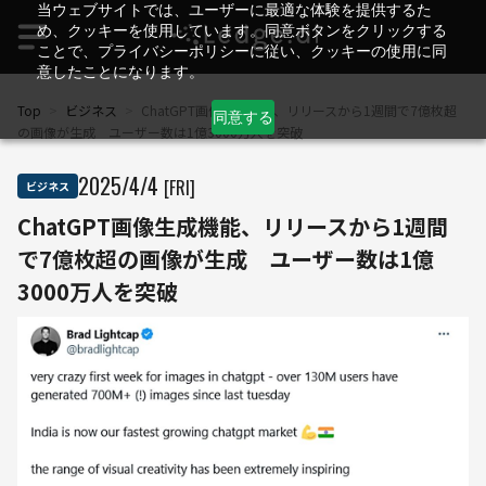
当ウェブサイトでは、ユーザーに最適な体験を提供するた
め、クッキーを使用しています。同意ボタンをクリックする
ことで、プライバシーポリシーに従い、クッキーの使用に同
意したことになります。
Top
>
ビジネス
>
ChatGPT画像生成機能、リリースから1週間で7億枚超
同意する
の画像が生成 ユーザー数は1億3000万人を突破
2025
/
4
/
4
[FRI]
ビジネス
ChatGPT画像生成機能、リリースから1週間
で7億枚超の画像が生成 ユーザー数は1億
3000万人を突破