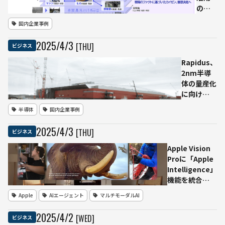
のデ
ジタ
国内企業事例
ルツ
イン
2025
/
4
/
3
[THU]
ビジネス
基盤
と現
Rapidus、
場可
2nm半導
視化
体の量産化
アプ
に向け
リケ
NEDOの
半導体
国内企業事例
ーシ
2025年度
ョン
予算承認を
2025
/
4
/
3
[THU]
ビジネス
群を
獲得──前
販売
後工程でパ
Apple Vision
開始
イロットラ
Proに「Apple
ーー
イン立ち上
Intelligence」
製
げへ
機能を統合
造・
──visionOS
Apple
AIエージェント
マルチモーダルAI
物流
2.4で提供開
現場
始。まずは米国
2025
/
4
/
2
[WED]
ビジネス
をデ
圏・英語ユーザ