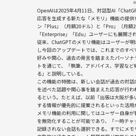
OpenAIは2025年4月11日、対話型AI「
応答を生成する新たな「メモリ」機能の提供
ン「Plus」（月額20ドル）と「Pro」（月
「Enterprise」「Edu」ユーザーにも展
従来、ChatGPTのメモリ機能はユーザー
し今回のアップデートでは、これまでのすべ
好みや関心、過去の発言を踏まえたパーソナ
トを通じて、「執筆、アドバイス、学習など
る」と説明している。
この機能の特徴は、新しい会話が過去の対話
を述べた話題や関心事を踏まえた応答が行わ
るという。たとえば、以前「出張は大阪が多
する情報が優先的に提案されるといった活用
メモリ機能の利用に関してはユーザー自身が
を無効化することが可能であり、「一時チャット（
記録されない会話も選択できる。すでにメモ