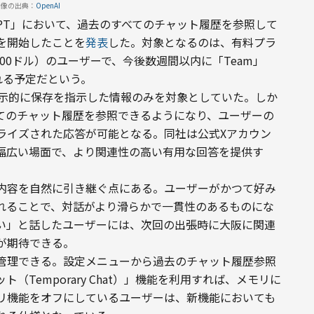
画像の出典：
OpenAI
ChatGPT」において、過去のすべてのチャット履歴を参照して
を開始したことを
発表
した。対象となるのは、有料プラ
額200ドル）のユーザーで、今後数週間以内に「Team」
開される予定だという。
が明示的に保存を指示した情報のみを対象としていた。しか
てのチャット履歴を参照できるようになり、ユーザーの
ライズされた応答が可能となる。同社は公式Xアカウン
幅広い場面で、より関連性の高い有用な回答を提供す
内容を自然に引き継ぐ点にある。ユーザーがかつて好み
れることで、対話がより滑らかで一貫性のあるものにな
い」と話したユーザーには、次回の出張時に大阪に関連
が期待できる。
管理できる。設定メニューから過去のチャット履歴参照
Temporary Chat）」機能を利用すれば、メモリに
リ機能をオフにしているユーザーは、新機能においても