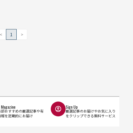
<
1
>
l Magazine
Sign Up
集部おすすめの厳選記事や有
厳選記事のお届けやお気に入り
情報を定期的にお届け
をクリップできる無料サービス