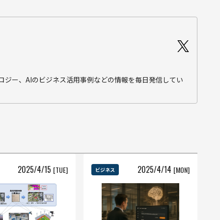
テクノロジー、AIのビジネス活用事例などの情報を毎日発信してい
2025
/
4
/
15
2025
/
4
/
14
[TUE]
[MON]
ビジネス