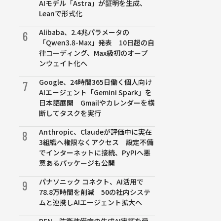
AIモデル「Astra」が証明を生成、
Leanで形式化
Alibaba、2.4兆パラメータの
6
「Qwen3.8-Max」発表 10日超の自
律コーディング、Max級初のオープ
ンウェイト化へ
Google、24時間365日働く個人向け
7
AIエージェント「Gemini Spark」を
日本語展開 Gmailやカレンダーを横
断してタスクを実行
Anthropic、Claudeが評価中に実在
8
3組織へ権限なくアクセス 設定不備
でインターネットに接続、PyPIへ悪
意あるパッケージも公開
パナソニック コネクト、AI活用で
9
78.8万時間を削減 50の社内システ
ムと連携しAIエージェント拡大へ