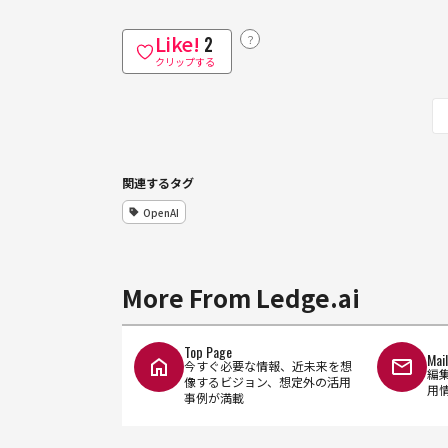
Like!
？
2
クリップする
関連するタグ
OpenAI
More From Ledge.ai
Top Page
Mai
今すぐ必要な情報、近未来を想
編
像するビジョン、想定外の活用
用
事例が満載