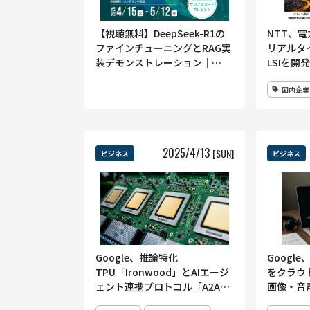
【視聴無料】DeepSeek-R1の
NTT、
ファインチューニングとRAG実
リアルタ
装デモンストレーション｜
LSIを開発
Ledge.ai Webinar
国内企業
2025
/
4
/
13
[SUN]
ビジネス
ビジネス
Google、推論特化
Google
TPU「Ironwood」とAIエージ
をクラウ
ェント連携プロトコル「A2A」
画像・音
を発表──Cloud Next 2025で
AIをま