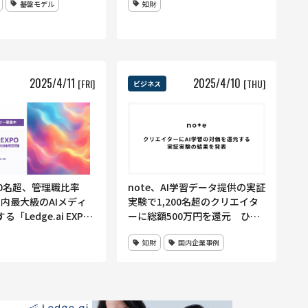
基盤モデル
知財
では初めて
2025
/
4
/
11
2025
/
4
/
10
[FRI]
[THU]
ビジネス
note、AI学習データ提供の実証
00名超、管理職比率
実験で1,200名超のクリエイタ
 国内最大級のAIメディ
ーに総額500万円を還元 ひと
「Ledge.ai EXPO
りあたりの最高は40万円超
Summer」スポンサー企
知財
国内企業事例
集を開始