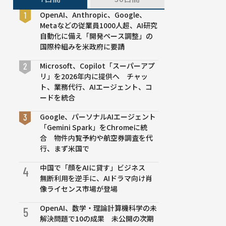
OpenAI、Anthropic、Google、
Metaなどの従業員1000人超、AI研究
自動化に備え「開発ペース調整」の
国際枠組みを米政府に要請
Microsoft、Copilot「スーパーアプ
リ」を2026年内に提供へ チャッ
ト、業務代行、AIエージェント、コ
ードを統合
Google、パーソナルAIエージェント
「Gemini Spark」をChromeに統
合 物件内覧予約や航空券調査を代
行、まず米国で
中国で「顔をAIに貸す」ビジネス
4
無断利用を逆手に、AIドラマ向け肖
像ライセンス市場が登場
OpenAI、数学・理論計算機科学の未
5
解決問題で10の成果 未公開の次期