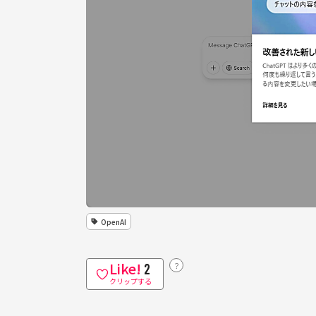
OpenAI
Like!
？
2
クリップする