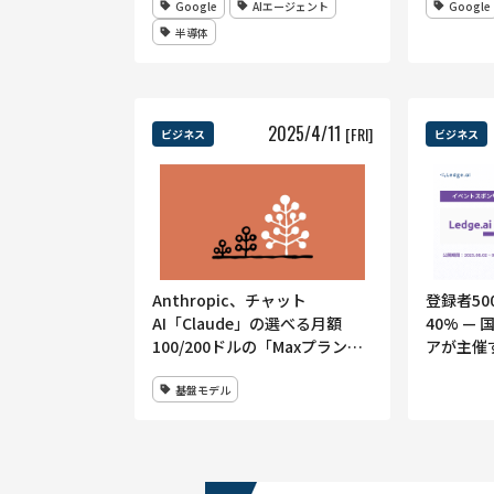
Google
AIエージェント
Google
AIインフラの進化を示す
IT企業
半導体
2025
/
4
/
11
[FRI]
ビジネス
ビジネス
Anthropic、チャット
登録者5
AI「Claude」の選べる月額
40% —
100/200ドルの「Maxプラン」
アが主催する
を導入ーー「Proプラン（月額
2025 
基盤モデル
18ドル）」の最大20倍の使用量
業様の募
を提供