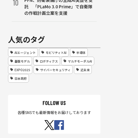
PFN、防衛装備庁の生成AI実証を受
10
託 「PLaMo 3.0 Prime」で自衛隊
の作戦計画立案を支援
人気のタグ
AIエージェント
モビリティ×AI
半導体
基盤モデル
ロボティクス
マルチモーダルAI
EXPO2025
サイバーセキュリティ
近未来
日本政府
FOLLOW US
各種SNSでも最新情報をお届けしております