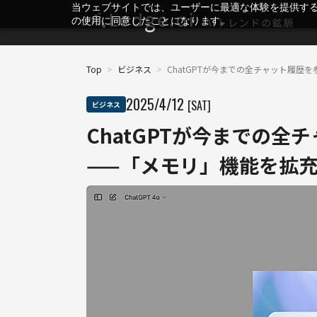
当ウェブサイトでは、ユーザーに最適な体験を提供す
の使用に同意したことになります。
Top
>
ビジネス
>
ChatGPTが今までの全チャット履
2025
/
4
/
12
[SAT]
ビジネス
ChatGPTが今までの
——「メモリ」機能を拡