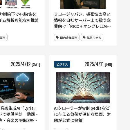
電力制約下で4K映像を
リコージャパン、機密性の高い
イム解析可能なAI推論
情報を自社サーバー上で扱う企
業向け「RICOH オンプレLLMス
ターターキット」提供開始
事例
国内企業事例
基盤モデル
2025
/
4
/
12
2025
/
4
/
11
[SAT]
[FRI]
ビジネス
、音楽生成AI「Lyria」
AIクローラーがWikipediaなど
ドで提供開始 動画・
に与える負荷が深刻な局面、財
声・音楽の4種の生成
団が公式に警鐘
とめて使える環境は大手