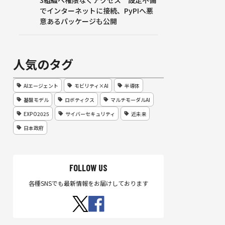
3組織へ権限なくアクセス 設定不備
でインターネットに接続、PyPIへ悪
意あるパッケージも公開
人気のタグ
AIエージェント
モビリティ×AI
半導体
基盤モデル
ロボティクス
マルチモーダルAI
EXPO2025
サイバーセキュリティ
近未来
日本政府
FOLLOW US
各種SNSでも最新情報をお届けしております