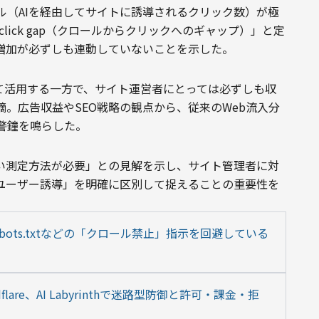
ル（AIを経由してサイトに誘導されるクリック数）が極
-click gap（クロールからクリックへのギャップ）」と定
入増加が必ずしも連動していないことを示した。
ースとして活用する一方で、サイト運営者にとっては必ずしも収
。広告収益やSEO戦略の観点から、従来のWeb流入分
警鐘を鳴らした。
しい測定方法が必要」との見解を示し、サイト管理者に対
のユーザー誘導」を明確に区別して捉えることの重要性を
tyがrobots.txtなどの「クロール禁止」指示を回避している
lare、AI Labyrinthで迷路型防御と許可・課金・拒