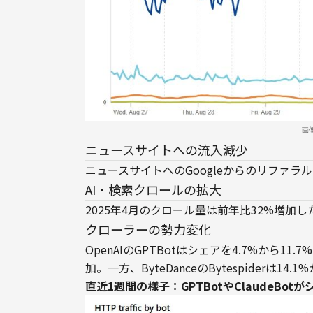
画
ニュースサイトへの流入減少
ニュースサイトへのGoogleからのリファラル
AI・検索クロールの拡大
2025年4月のクロール量は前年比32%増加
クローラーの勢力変化
OpenAIのGPTBotはシェアを4.7%から11.7
加。一方、ByteDanceのBytespiderは14.
直近1週間の様子：GPTBotやClaudeB