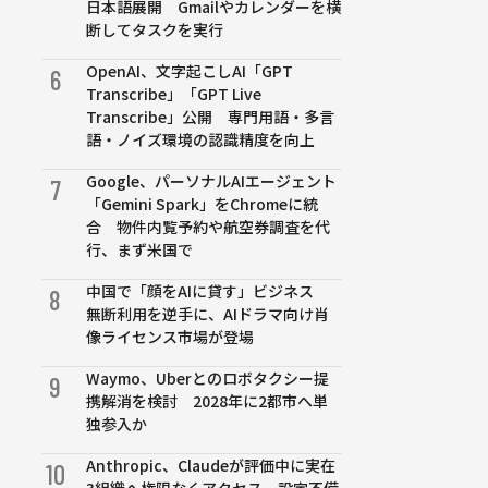
日本語展開 Gmailやカレンダーを横
断してタスクを実行
OpenAI、文字起こしAI「GPT
6
Transcribe」「GPT Live
Transcribe」公開 専門用語・多言
語・ノイズ環境の認識精度を向上
Google、パーソナルAIエージェント
7
「Gemini Spark」をChromeに統
合 物件内覧予約や航空券調査を代
行、まず米国で
中国で「顔をAIに貸す」ビジネス
8
無断利用を逆手に、AIドラマ向け肖
像ライセンス市場が登場
Waymo、Uberとのロボタクシー提
9
携解消を検討 2028年に2都市へ単
独参入か
Anthropic、Claudeが評価中に実在
10