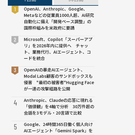
OpenAI、Anthropic、Google、
Metaなどの従業員1000人超、AI研究
自動化に備え「開発ペース調整」の
国際枠組みを米政府に要請
Microsoft、Copilot「スーパーアプ
リ」を2026年内に提供へ チャッ
ト、業務代行、AIエージェント、コ
ードを統合
OpenAIの暴走AIエージェント、
Modal Labs顧客のサンドボックスも
侵害 "最初の被害者"Hugging Face
が一連の攻撃経路を公開
Anthropic、Claudeの応答に現れる
4
「価値観」を4軸で分析 30万件超の
会話を3モデル・20言語で比較
Google、24時間365日働く個人向け
5
AIエージェント「Gemini Spark」を