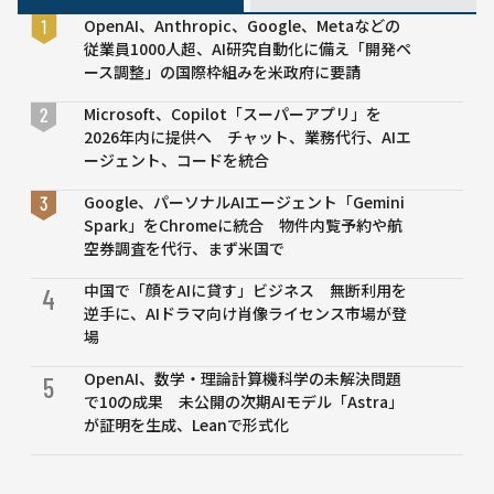
へ
OpenAI、Anthropic、Google、Metaなどの
NTT
従業員1000人超、AI研究自動化に備え「開発ペ
デー
ース調整」の国際枠組みを米政府に要請
タと
の業
Microsoft、Copilot「スーパーアプリ」を
務連
2026年内に提供へ チャット、業務代行、AIエ
携で
ージェント、コードを統合
Google、パーソナルAIエージェント「Gemini
Spark」をChromeに統合 物件内覧予約や航
空券調査を代行、まず米国で
中国で「顔をAIに貸す」ビジネス 無断利用を
4
逆手に、AIドラマ向け肖像ライセンス市場が登
場
OpenAI、数学・理論計算機科学の未解決問題
5
で10の成果 未公開の次期AIモデル「Astra」
が証明を生成、Leanで形式化