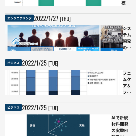
模、
始
神
2026
属性
戸
年に
や興
市
2022
/
1
/
27
[THU]
エンジニアリング
約
味関
民
142
心、
シス
38
兆円
検索
テム
万
到達
ワー
開発
人
か
ドな
の若
の
どか
手社
要
ら特
員に
介
2022
/
1
/
25
[TUE]
ビジネス
徴を
「AI
護
分析
研
フェ
リ
修」
ムケ
ス
を開
ア＆
ク
始 3
フェ
を
年で
ムテ
予
120
ック
測
2022
/
1
/
25
[TUE]
ビジネス
人の
市場
AIで新規
AIプ
は約
材料開発
ラン
600
の実験回
ナー
億