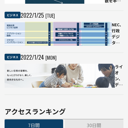
数を半分
を育
円、
以下に
成
生理
HACARUS
アイ
2022
/
1
/
25
[TUE]
ビジネス
が東工大
テム
と協力で
NEC、
に注
行政
目
デジ
タル
化を
支援
2022
/
1
/
24
[MON]
ビジネス
する
「官
ライ
公庁
オ
向け
ン、
DXソ
デジ
リュ
タル
ーシ
人材
ョ
育成
ン」
プロ
アクセスランキング
を提
グラ
供
ムを
7日間
30日間
整備