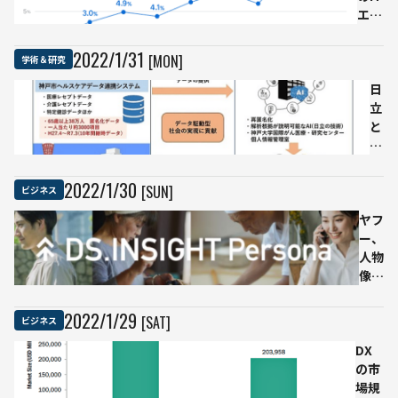
エン
ジニ
アの
2022
/
1
/
31
[MON]
学術＆研究
需要
は右
日
肩上
立
がり
と
「35
神
歳定
戸
年
大
2022
/
1
/
30
[SUN]
ビジネス
説」
学
は過
ヤフ
が
去の
ー、
共
話か
人物
同
像を
研
可視
究
化す
を
2022
/
1
/
29
[SAT]
ビジネス
るサ
開
DX
ービ
始
の市
ス提
AI
場規
供開
で