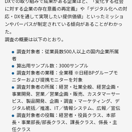
DXでの取り組みで成果がある企業ほど、「変化する社会
に対する企業の存在意義の再定義」や「デジタル化への対
応・DXを通して実現したい提供価値」といったミッショ
ンやパーパスが制定されている傾向があることがわかっ
た。
調査の概要は以下のとおり。
調査対象者：従業員数500人以上の国内企業所属
者
算出用サンプル数：3000サンプル
調査対象者の業種：全業種 ※日経BPグループモ
ニターおよび提携モニターを対象
調査対象者の所属：経営・社業全般、経営企画・
事業開発、営業／営業企画・販売、カスタマーサー
ビス、製品開発、企画・調査・マーケティング、デ
ジタル統括／推進、IT／情報システム、広報／宣伝
調査対象者の役職：経営者・役員クラス、本部
長・事業部長/部長クラス、課長クラス、係長・主
任クラス