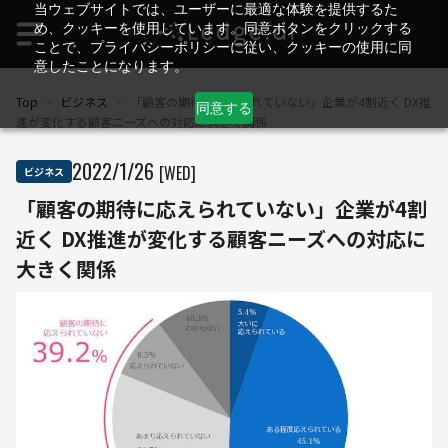
当ウェブサイトでは、ユーザーに最適な体験を提供するた
め、クッキーを使用しています。同意ボタンをクリックする
ことで、プライバシーポリシーに従い、クッキーの使用に同
意したことになります。
Top
>
ビジネス
>
「顧客の期待に応えられていない」企業が4割近く DX推
同意する
進が変化する顧客ニーズへの対応に大きく関係
2022
/
1
/
26
[WED]
ビジネス
「顧客の期待に応えられていない」企業が4割
近く DX推進が変化する顧客ニーズへの対応に
大きく関係