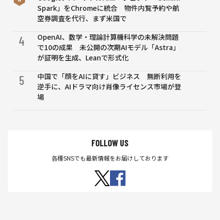
Spark」をChromeに統合 物件内覧予約や航
空券調査を代行、まず米国で
OpenAI、数学・理論計算機科学の未解決問題
4
で10の成果 未公開の次期AIモデル「Astra」
が証明を生成、Leanで形式化
中国で「顔をAIに貸す」ビジネス 無断利用を
5
逆手に、AIドラマ向け肖像ライセンス市場が登
場
FOLLOW US
各種SNSでも最新情報をお届けしております