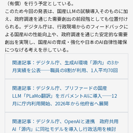
（有償）を行う予定としている。
このため今回の発表は、国産LLMの試験導入そのものに加
え、政府調達を通じた需要創出の前段階としても位置付け
られる。デジタル庁は、行政現場からのフィードバックに
よる国産AIの性能向上や、政府調達を通じた安定的な需要
創出を実現し、国産AIの育成・強化や日本のAI自律性確保
につなげる考えを示している。
関連記事：デジタル庁、生成AI環境「源内」の3か
月実績を公表──職員の8割が利用、1人平均70回
関連記事：デジタル庁、プリファードの国産
LLM「PLaMo翻訳」をガバメントAIに導入──12
月に庁内利用開始、2026年から他府省へ展開
関連記事：デジタル庁、OpenAIと連携　政府共用
AI「源内」に同社モデルを導入し行政活用を検討