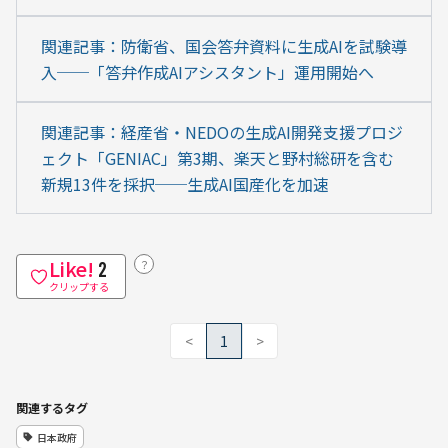
関連記事：防衛省、国会答弁資料に生成AIを試験導
入──「答弁作成AIアシスタント」運用開始へ
関連記事：経産省・NEDOの生成AI開発支援プロジ
ェクト「GENIAC」第3期、楽天と野村総研を含む
新規13件を採択──生成AI国産化を加速
Like!
？
2
クリップする
<
1
>
関連するタグ
日本政府