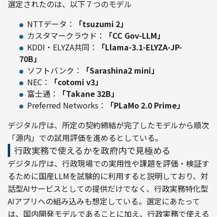
選定されたのは、以下７つのモデル
NTTデータ：
「tsuzumi 2」
カスタマークラウド：
「CC Gov-LLM」
KDDI・ELYZA共同：
「Llama-3.1-ELYZA-JP-
70B」
ソフトバンク：
「Sarashina2 mini」
NEC：
「cotomi v3」
富士通：
「Takane 32B」
Preferred Networks：
「PLaMo 2.0 Prime」
デジタル庁は、所定の契約締結が完了したモデルから順次
「源内」での試用評価を進めるとしている。
行政実務で使えるかを政府内で見極める
デジタル庁は、行政現場での実用性や課題を評価・検証す
るために国産LLMを試験的に利用すると説明しており、対
話型AIサービスとしての提供だけでなく、行政実務特化型
AIアプリへの組み込みも想定している。選定にあたって
は、国内開発モデルであることに加え、行政実務で使える