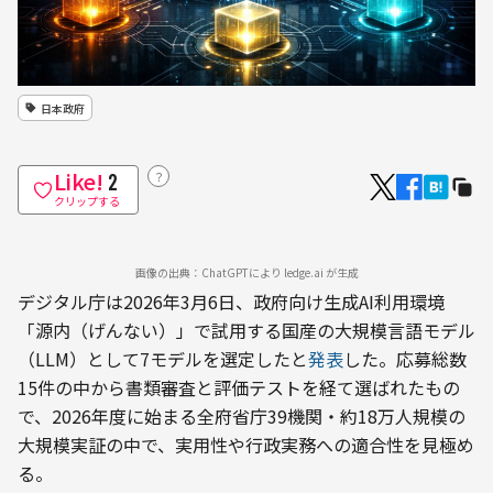
日本政府
Like!
？
2
クリップする
画像の出典：ChatGPTにより ledge.ai が生成
デジタル庁は2026年3月6日、政府向け生成AI利用環境
「源内（げんない）」で試用する国産の大規模言語モデル
（LLM）として7モデルを選定したと
発表
した。応募総数
15件の中から書類審査と評価テストを経て選ばれたもの
で、2026年度に始まる全府省庁39機関・約18万人規模の
大規模実証の中で、実用性や行政実務への適合性を見極め
る。