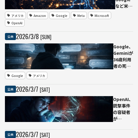
など米テ
ック7
アメリカ
Amazon
Google
Meta
Microsoft
社、AIデ
OpenAI
ータセン
ターの電
2026
/
3
/
8
[SUN]
公共
力費負担
を誓約
Google、
家庭向け
Geminiが
料金への
36歳利用
転嫁回避
者の死を
へ
招いたと
Google
アメリカ
して提訴
される
2026
/
3
/
7
[SAT]
公共
同社は安
全設計を
OpenAI、
主張
銃撃事件
の容疑者
が
ChatGPT
利用 警
2026
/
3
/
7
[SAT]
公共