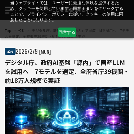
当ウェブサイトでは、ユーザーに最適な体験を提供するた
め、クッキーを使用しています。同意ボタンをクリックする
ことで、プライバシーポリシーに従い、クッキーの使用に同
意したことになります。
Top
>
公共
>
デジタル庁、政府AI基盤「源内」で国産LLMを試用へ 7モデ
同意する
ルを選定、全府省庁39機関・約18万人規模で実証
2026
/
3
/
9
[MON]
公共
デジタル庁、政府AI基盤「源内」で国産LLM
を試用へ 7モデルを選定、全府省庁39機関・
約18万人規模で実証