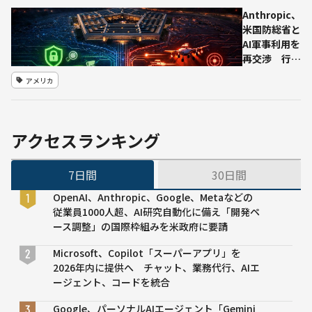
察通報の
Anthropic、
基準を見
米国防総省と
直しカナ
AI軍事利用を
ダ当局に
再交渉 行き
安全対策
詰まり後も接
強化を約
アメリカ
点探る
束
アクセスランキング
7日間
30日間
OpenAI、Anthropic、Google、Metaなどの
従業員1000人超、AI研究自動化に備え「開発ペ
ース調整」の国際枠組みを米政府に要請
Microsoft、Copilot「スーパーアプリ」を
2026年内に提供へ チャット、業務代行、AIエ
ージェント、コードを統合
Google、パーソナルAIエージェント「Gemini