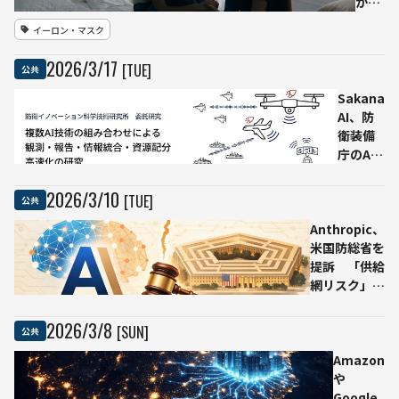
AIは
が児
を図
日本
童性
イーロン・マスク
る実
の労
的虐
証プ
働力
待コ
2026
/
3
/
17
[TUE]
公共
ロジ
不足
ンテ
ェク
を補
ンツ
Sakana
ト
完す
を生
AI、防
通勤
る“パ
成し
衛装備
届の
ート
たと
庁のAI
申請
ナ
して
研究を
案
ー”
集団
受託
2026
/
3
/
10
[TUE]
公共
内・
訴
複数AI
審
訟
Anthropic、
を組み
査・
3人
米国防総省を
合わせ
払戻
のテ
提訴 「供給
意思決
計算
ィー
網リスク」認
定プロ
業務
ンが
定は違法と主
セスを
から
安全
張
高速化
2026
/
3
/
8
[SUN]
公共
対策
の不
Amazon
備を
や
主張
Google