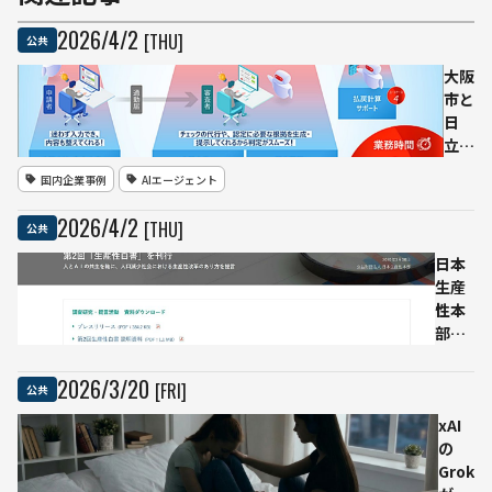
2026
/
4
/
2
[THU]
公共
大阪
市と
日
立、
AIエ
国内企業事例
AIエージェント
ージ
ェン
2026
/
4
/
2
[THU]
公共
トを
活用
日本
して
生産
自治
性本
体業
部
務の
「生
効率
産性
2026
/
3
/
20
[FRI]
公共
化と
白
住民
書」
xAI
サー
発
の
ビス
表
Grok
向上