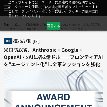
当ウェブサイトでは、ユーザーに最適な体験を提供するた
め、クッキーを使用しています。同意ボタンをクリックする
ことで、プライバシーポリシーに従い、クッキーの使用に同
意したことになります。
Top
>
公共
>
米国防総省、Anthropic・Google・OpenAI・xAIに各2億ドル
同意する
──フロンティアAIを“エージェント化”し全軍ミッションを強化
2025
/
7
/
18
[FRI]
公共
米国防総省、Anthropic・Google・
OpenAI・xAIに各2億ドル──フロンティアAI
を“エージェント化”し全軍ミッションを強化