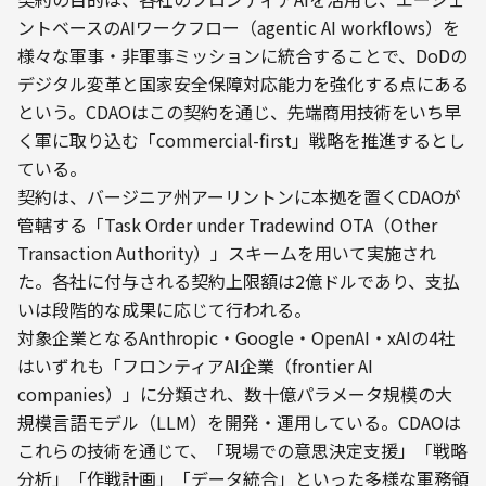
ントベースのAIワークフロー（agentic AI workflows）を
様々な軍事・非軍事ミッションに統合することで、DoDの
デジタル変革と国家安全保障対応能力を強化する点にある
という。CDAOはこの契約を通じ、先端商用技術をいち早
く軍に取り込む「commercial-first」戦略を推進するとし
ている。
契約は、バージニア州アーリントンに本拠を置くCDAOが
管轄する「Task Order under Tradewind OTA（Other 
Transaction Authority）」スキームを用いて実施され
た。各社に付与される契約上限額は2億ドルであり、支払
いは段階的な成果に応じて行われる。
対象企業となるAnthropic・Google・OpenAI・xAIの4社
はいずれも「フロンティアAI企業（frontier AI 
companies）」に分類され、数十億パラメータ規模の大
規模言語モデル（LLM）を開発・運用している。CDAOは
これらの技術を通じて、「現場での意思決定支援」「戦略
分析」「作戦計画」「データ統合」といった多様な軍務領