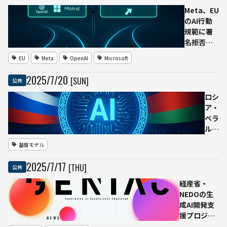
共用す
Meta、EU
る「AI
のAI行動
行動計
規範に署
画」を
名拒否
発表
「過度な
EU
Meta
OpenAI
Microsoft
越権でイ
ノベーシ
2025
/
7
/
20
[SUN]
公共
ョン阻
害」と主
ロシ
張―—
ア・
OpenAI・
ベラ
MistralAI
ルー
は署名
シ、
基盤モデル
済、
伝統
Microsoft
価値
2025
/
7
/
17
[THU]
公共
も署名の
を守
動き
る
経産省・
「愛
NEDOの生
国
成AI開発支
AI」
援プロジェ
を共
クト