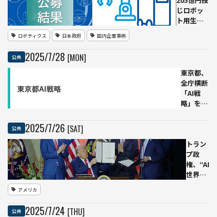
205億円投
じロボッ
ト用生成
AIのデー
ロボティクス
日本政府
国内企業事例
タ基盤整
備──早
2025
/
7
/
28
[MON]
公共
稲田大・
トヨタな
東京都、
どが参加
全庁横断
するAIロ
「AI戦
ボット協
略」を正
会
式発表
（AIRoA）
──生成
2025
/
7
/
26
[SAT]
公共
に委託
AI基盤で
都民サー
トラン
ビスと業
プ政
務
権、“AI
を“面”展
世界標
開
準”へ
アメリカ
総力
戦 同
2025
/
7
/
24
[THU]
公共
盟国と