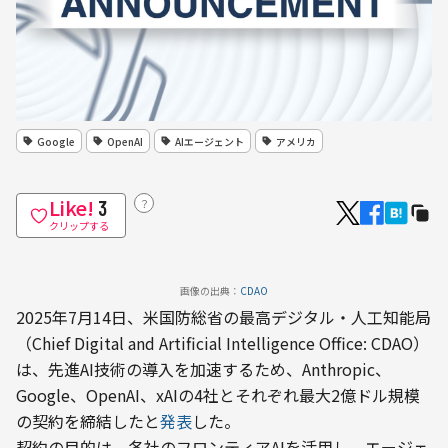
Google
OpenAI
AIエージェント
アメリカ
Like!
？
3
クリップする
画像の出典：
CDAO
2025年7月14日、米国防総省の最高デジタル・人工知能局
（Chief Digital and Artificial Intelligence Office: CDAO）
は、先進AI技術の導入を加速するため、Anthropic、
Google、OpenAI、xAIの4社とそれぞれ最大2億ドル規模
の契約を締結したと
発表
した。
契約の目的は、各社のフロンティアAIを活用し、エージェ