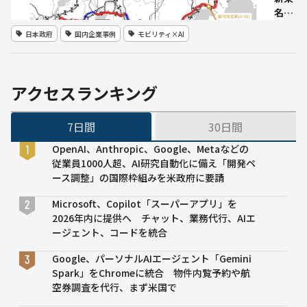
通信
作権
名
白
法改
100
日本政府
国内企業事例
モビリティ×AI
書】
正へ
km
——
区間
「自
（駿
分の
河湾
アクセスランキング
身
沼津
体・
SA〜
7日間
30日間
顔・
浜松
声を
SA）
OpenAI、Anthropic、Google、Metaなどの
守る
で5G
従業員1000人超、AI研究自動化に備え「開発ペ
権
V2N
ース調整」の国際枠組みを米政府に要請
利」
通信
を法
× レ
Microsoft、Copilot「スーパーアプリ」を
制化
ベル
2026年内に提供へ チャット、業務代行、AIエ
4自
ージェント、コードを統合
動運
転ト
Google、パーソナルAIエージェント「Gemini
ラッ
Spark」をChromeに統合 物件内覧予約や航
ク実
空券調査を代行、まず米国で
証へ