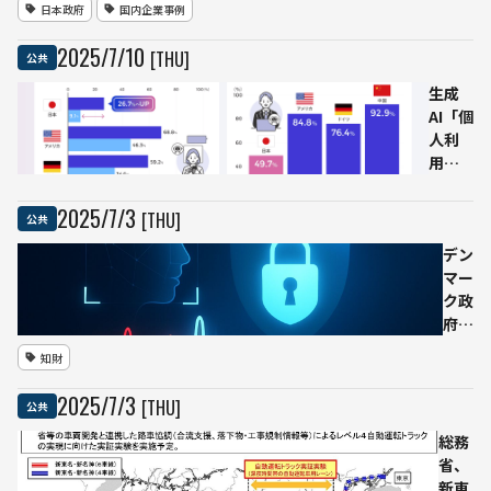
日本政府
国内企業事例
同開
「GENIAC」
発
第3期、楽天
2025
/
7
/
10
[THU]
公共
──
と野村総研
市民
を含む新規
生成
を外
13件を採択
AI「個
国情
──生成AI
人利
報操
国産化を加
用」
作か
速
26.7%
ら保
に上
2025
/
7
/
3
[THU]
公共
護、
昇
レイ
──
デン
シズ
それ
マー
ム拡
でも
ク政
散に
米中
府、
対抗
との
ディ
知財
差は
ープ
歴然
フェ
2025
/
7
/
3
[THU]
公共
【総
イク
務
規制
総務
省・
に向
省、
情報
け著
新東