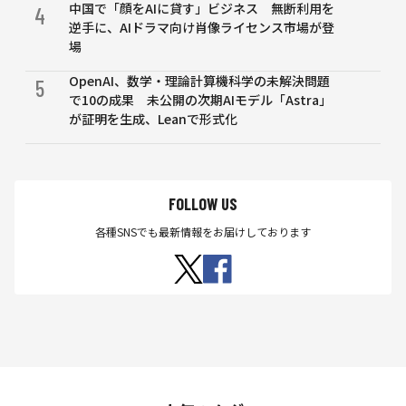
中国で「顔をAIに貸す」ビジネス 無断利用を
——
4
逆手に、AIドラマ向け肖像ライセンス市場が登
合流
場
支
援・
OpenAI、数学・理論計算機科学の未解決問題
5
落下
で10の成果 未公開の次期AIモデル「Astra」
物検
が証明を生成、Leanで形式化
知な
ど路
車協
調ユ
ース
FOLLOW US
ケー
各種SNSでも最新情報をお届けしております
スを
評価