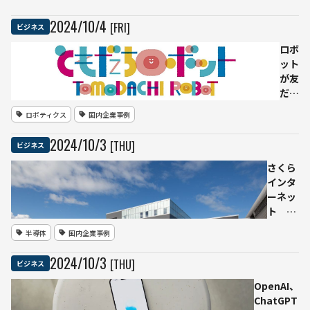
AI」を導入 –
データ分析業
2024
/
10
/
4
[FRI]
ビジネス
界に変革
ロボ
ット
が友
だち
とし
ロボティクス
国内企業事例
て生
活に
2024
/
10
/
3
[THU]
ビジネス
溶け
込む
さくら
社会
インタ
へ
ーネッ
――「と
ト
もだ
NVIDIA
半導体
国内企業事例
ちロ
製GPU
ボッ
を800
2024
/
10
/
3
[THU]
ビジネス
トプ
基追加
ロジ
調達
OpenAI、
ェク
生成AI
ChatGPT