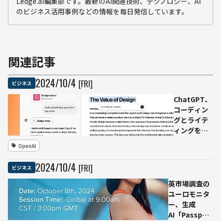
Ledge.ai編集部です。最新のAI関連技術、テクノロジー、AI
のビジネス活用事例などの情報を毎日発信しています。
関連記事
2024
/
10
/
4
[FRI]
ビジネス
ChatGPT、
コーディン
グとライテ
ィングを強
化する新イ
OpenAI
ンターフェ
ース
2024
/
10
/
4
[FRI]
ビジネス
「Canvas」
を導入
英市場調査の
ユーロモニタ
ー、生成
AI「Passport