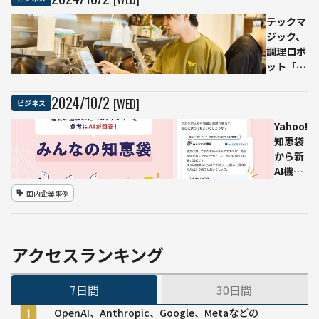
社」
術を
を設
採用
テックマ
立 -
した
ジック、
POS
高性
調理ロボ
デー
能な
ット「I-
タで
日本
Robo2」
業界
語
を大阪王
2024
/
10
/
2
[WED]
ビジネス
を横
LLM
将鷺沼店
断す
を開
に導入
Yahoo!
る課
発 ー
おいしさ
知恵袋
題解
ー
と効率を
から新
決を
GPT-
両立
AI機能
目指
4に
「みん
国内企業事例
す
匹敵
なの知
する
恵袋」
性能
が開
を実
始
アクセスランキング
現
RAGを
使って
7日間
30日間
蓄積さ
れた約
OpenAI、Anthropic、Google、Metaなどの