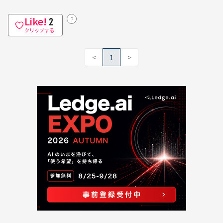
Like!
？
2
クリップする
<
1
>