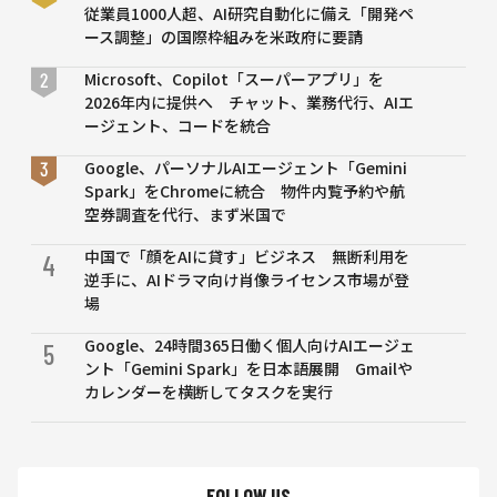
1.6億
従業員1000人超、AI研究自動化に備え「開発ペ
件のベ
ース調整」の国際枠組みを米政府に要請
ストア
ンサー
Microsoft、Copilot「スーパーアプリ」を
から回
2026年内に提供へ チャット、業務代行、AIエ
答を生
ージェント、コードを統合
成
Google、パーソナルAIエージェント「Gemini
Spark」をChromeに統合 物件内覧予約や航
空券調査を代行、まず米国で
中国で「顔をAIに貸す」ビジネス 無断利用を
4
逆手に、AIドラマ向け肖像ライセンス市場が登
場
Google、24時間365日働く個人向けAIエージェ
5
ント「Gemini Spark」を日本語展開 Gmailや
カレンダーを横断してタスクを実行
FOLLOW US