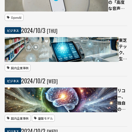
ト」
向け
の「高度
始動
GPUク
な音声機
ラウド
能」を無
OpenAI
サービ
料ユーザ
スを強
ーにも拡
2024
/
10
/
3
[THU]
ビジネス
化
大提供
東芝
テッ
ク、
生成
AIを
国内企業事例
活用
した
2024
/
10
/
2
[WED]
ビジネス
新会
社
リコ
「ジ
ー、
ャイ
独自
ナミ
のモ
クス
デル
国内企業事例
基盤モデル
株式
マー
会
ジ技
2024
/
10
/
2
[WED]
ビジネス