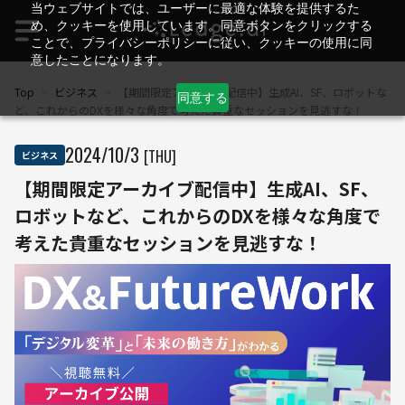
当ウェブサイトでは、ユーザーに最適な体験を提供するた
め、クッキーを使用しています。同意ボタンをクリックする
ことで、プライバシーポリシーに従い、クッキーの使用に同
意したことになります。
Top
>
ビジネス
>
【期間限定アーカイブ配信中】生成AI、SF、ロボットな
同意する
ど、これからのDXを様々な角度で考えた貴重なセッションを見逃すな！
2024
/
10
/
3
[THU]
ビジネス
【期間限定アーカイブ配信中】生成AI、SF、
ロボットなど、これからのDXを様々な角度で
考えた貴重なセッションを見逃すな！