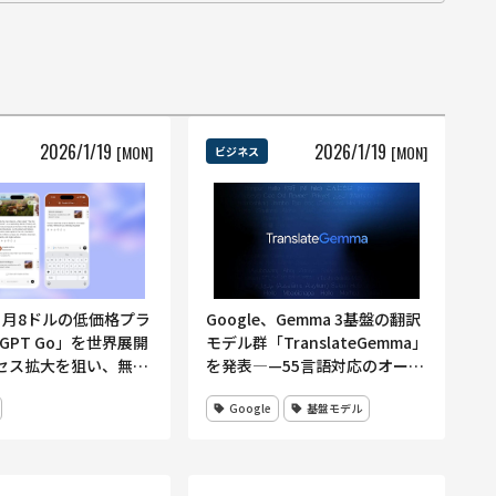
2026
/
1
/
19
2026
/
1
/
19
[MON]
[MON]
ビジネス
I、月8ドルの低価格プラ
Google、Gemma 3基盤の翻訳
tGPT Go」を世界展開
モデル群「TranslateGemma」
セス拡大を狙い、無料
を発表―—55言語対応のオープ
向け広告テスト方針も
ン翻訳AI、軽量モデルから高精
Google
基盤モデル
度モデルまで提供