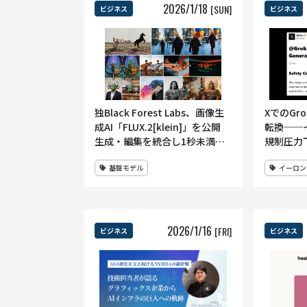
2026
/
1
/
18
[SUN]
ビジネス
ビジネス
独Black Forest Labs、画像生
XでのGr
成AI「FLUX.2[klein]」を公開
転換──
生成・編集を統合し1秒未満の
規制圧力
高速推論を実現
切る、一
基盤モデル
イーロン
でGrok
2026
/
1
/
16
[FRI]
ビジネス
ビジネス