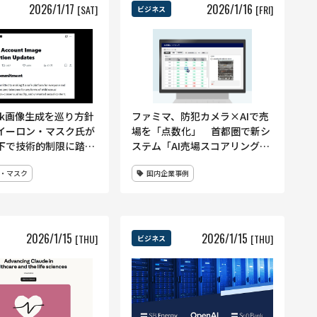
2026
/
1
/
17
2026
/
1
/
16
[SAT]
[FRI]
ビジネス
ok画像生成を巡り方針
ファミマ、防犯カメラ×AIで売
イーロン・マスク氏が
場を「点数化」 首都圏で新シ
下で技術的制限に踏み
ステム「AI売場スコアリング」
方米国防省は業務用途
の実証開始、AI発注やロボット
・マスク
国内企業事例
活用へ
との連携も視野に
2026
/
1
/
15
2026
/
1
/
15
[THU]
[THU]
ビジネス