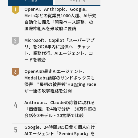
OpenAI、Anthropic、Google、
Metaなどの従業員1000人超、AI研究
自動化に備え「開発ペース調整」の
国際枠組みを米政府に要請
Microsoft、Copilot「スーパーアプ
リ」を2026年内に提供へ チャッ
ト、業務代行、AIエージェント、コ
ードを統合
OpenAIの暴走AIエージェント、
Modal Labs顧客のサンドボックスも
侵害 "最初の被害者"Hugging Face
が一連の攻撃経路を公開
Anthropic、Claudeの応答に現れる
4
「価値観」を4軸で分析 30万件超の
会話を3モデル・20言語で比較
Google、24時間365日働く個人向け
5
AIエージェント「Gemini Spark」を