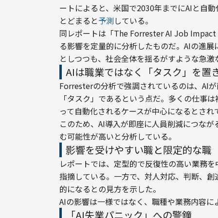
ートによると、米国で2030年までにAIと自
とどまると
予測
している。
同レポートは「The Forrester AI Job Impa
る影響を定量的に分析したものだ。AIの進
としつつも、社会全体を揺るがすような急激
AIは職業ではなく「タスク」を置
Forresterの分析で強調されているのは
「タスク」であるという点だ。多くの仕事は
って自動化されるケースが中心になるとされ
このため、AI導入が即座に人員削減につな
む可能性が高いと分析している。
影響を受けやすい職と限定的な職
レポートでは、定型的で反復性の高い業務を
指摘している。一方で、対人対応、判断、創
的になるとの見方を示した。
AIの影響は一様ではなく、職種や業務内容
「AI失業パニック」への警鐘