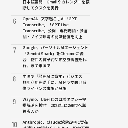
日本語展開 Gmailやカレンダーを横
断してタスクを実行
OpenAI、文字起こしAI「GPT
6
Transcribe」「GPT Live
Transcribe」公開 専門用語・多言
語・ノイズ環境の認識精度を向上
Google、パーソナルAIエージェント
7
「Gemini Spark」をChromeに統
合 物件内覧予約や航空券調査を代
行、まず米国で
中国で「顔をAIに貸す」ビジネス
8
無断利用を逆手に、AIドラマ向け肖
像ライセンス市場が登場
Waymo、Uberとのロボタクシー提
9
携解消を検討 2028年に2都市へ単
独参入か
Anthropic、Claudeが評価中に実在
10