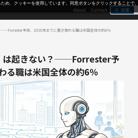
るため、クッキーを使用しています。同意ボタンをクリックすることで
About
Contact
記事
─Forrester予測、2030年までに置き換わる職は米国全体の約6％
起きない？──Forrester予
換わる職は米国全体の約6％