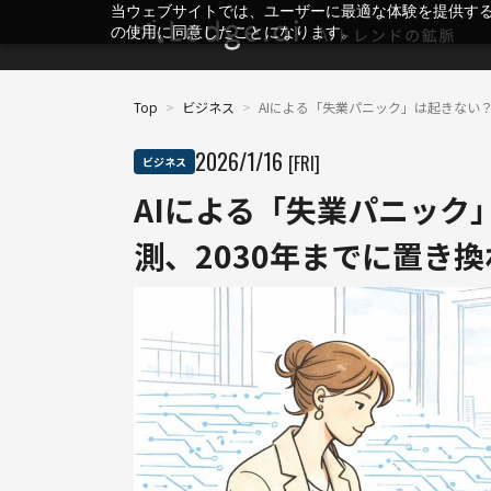
当ウェブサイトでは、ユーザーに最適な体験を提供す
の使用に同意したことになります。
Top
>
ビジネス
>
AIによる「失業パニック」は起きない？─
2026
/
1
/
16
[FRI]
ビジネス
AIによる「失業パニック」は
測、2030年までに置き