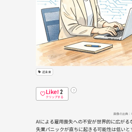
近未来
Like!
？
2
クリップする
画像の出典：Cha
AIによる雇用喪失への不安が世界的に広がるなか、
失業パニックが直ちに起きる可能性は低いと