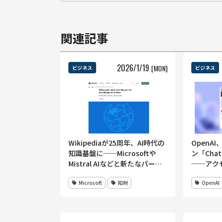
関連記事
2026
/
1
/
19
[MON]
ビジネス
ビジネス
Wikipediaが25周年、AI時代の
OpenA
知識基盤に──Microsoftや
ン「Cha
Mistral AIなどと新たなパート
──アク
ナーシップ
版・Go
Microsoft
知財
OpenAI
公表