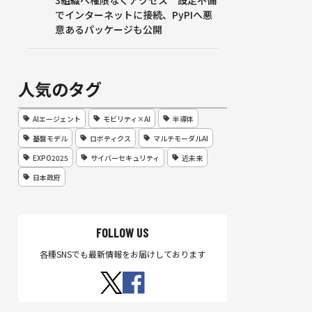
3組織へ権限なくアクセス 設定不備
でインターネットに接続、PyPIへ悪
意あるパッケージも公開
人気のタグ
AIエージェント
モビリティ×AI
半導体
基盤モデル
ロボティクス
マルチモーダルAI
EXPO2025
サイバーセキュリティ
近未来
日本政府
FOLLOW US
各種SNSでも最新情報をお届けしております