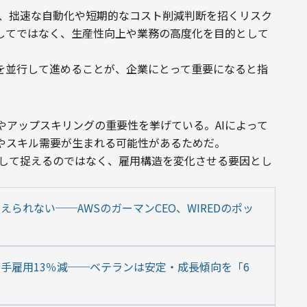
な恐怖が、拙速な自動化や短期的なコスト削減判断を招くリスク
としてではなく、生産性向上や業務の高度化を目的として
成を並行して進めることが、企業にとって重要になると指
やアップスキリングの重要性を挙げている。AIによって
やスキル需要が生まれる可能性があるためだ。
存在」として捉えるのではなく、雇用構造を変化させる要因とし
られない──AWSのガーマンCEO、WIREDのポッ
若手雇用13％減──ベテランは安定・成長傾向を「6