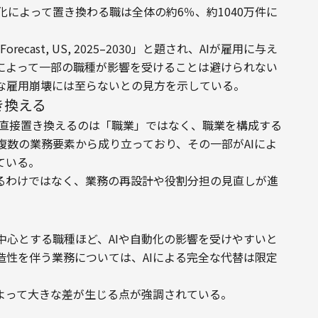
動化によって置き換わる職は全体の約6％、約1040万件に
ct Forecast, US, 2025–2030」と題され、AIが雇用に与え
展によって一部の職種が影響を受けることは避けられない
な雇用崩壊には至らないとの見方を示している。
き換える
、AIが直接置き換えるのは「職業」ではなく、職業を構成する
複数の業務要素から成り立っており、その一部がAIによ
ている。
がるわけではなく、業務の再設計や役割分担の見直しが進
中心とする職種ほど、AIや自動化の影響を受けやすいと
造性を伴う業務については、AIによる完全な代替は限定
によって大きな差が生じる点が強調されている。