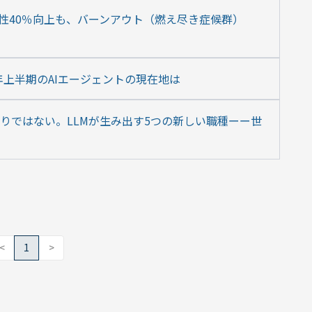
生産性40％向上も、バーンアウト（燃え尽き症候群）
5年上半期のAIエージェントの現在地は
りではない。LLMが生み出す5つの新しい職種ーー世
<
1
>