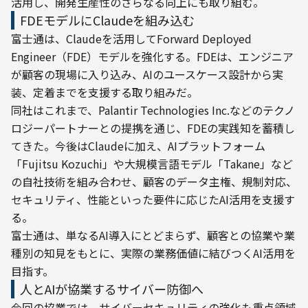
活用し、開発生産性のさらなる向上にも取り組む。
FDEモデルにClaudeを組み込む
富士通は、Claudeを活用してForward Deployed 
Engineer（FDE）モデルを強化する。FDEは、エンジニア
が顧客の現場に入り込み、AIのユースケース設計から実
装、定着までを支援する取り組みだ。
同社はこれまで、Palantir Technologies Inc.などのテクノ
ロジーパートナーとの提携を通じ、FDEの実践知を蓄積し
てきた。今後はClaudeに加え、AIプラットフォーム
「Fujitsu Kozuchi」や大規模言語モデル「Takane」など
の自社技術を組み合わせ、顧客のデータ主権、規制対応、
セキュリティ、性能といった要件に応じたAI活用を支援す
る。
富士通は、単なるAI導入にとどまらず、顧客との協業や業
種別の知見をもとに、実際の業務価値に結びつくAI活用を
目指す。
人とAIが協業するサイバー防御へ
今回の協業では、サイバーセキュリティの強化も重点領域