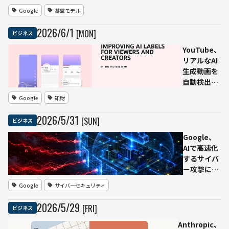
ー構
2」を正式
Google
基盤モデル
築
提供
へ
Gemini
2026
/
6
/
1
[MON]
ビジネス
最大
APIで利用
750
可能に、
YouTube、
億ユ
動画から
リアルなAI
ーロ
サムネイ
生成動画を
（約
ル生成も
自動検出し
14兆
対応
ラベル表示
Google
知財
円）
へ クリエ
投資
イターの自
2026
/
5
/
31
[SUN]
ビジネス
己申告なし
でも適用
Google、
AIで高速化
するサイバ
ー攻撃に対
抗する
Google
サイバーセキュリティ
「Google
AI Threat
2026
/
5
/
29
[FRI]
ビジネス
Defense」
発表 脅威
Anthropic、