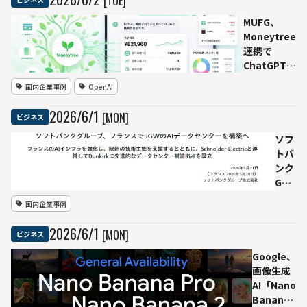
[TUE]
車内と第6
世代
MUFG、
Driverで
Moneytree
ロボタク
連携で
シー拡大
ChatGPT上
の金融デー
国内企業事例
OpenAI
タ確認を開
始 残高・
2026
/
6
/
1
[MON]
ビジネス
明細・出費
カテゴリを
ソフ
会話で整理
トバ
ンク
G、
フラ
国内企業事例
ンス
で
2026
/
6
/
1
[MON]
ビジネス
5GW
のAI
Google、
デー
画像生成
タセ
AI「Nano
ンタ
Banana