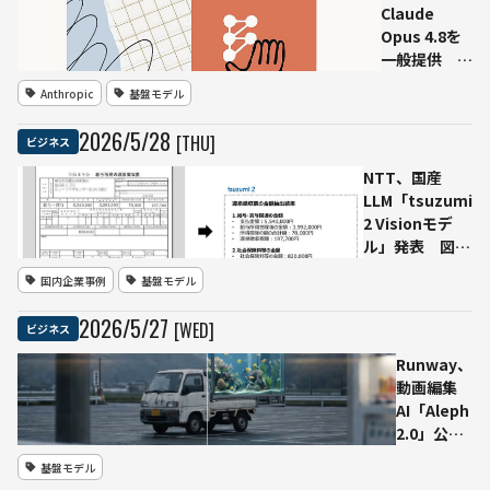
検出から修
Claude
復・監視ま
Opus 4.8を
で支援
一般提供 コ
ーディング・
Anthropic
基盤モデル
エージェント
作業を強化、
2026
/
5
/
28
[THU]
ビジネス
同価格で提供
NTT、国産
LLM「tsuzumi
2 Visionモデ
ル」発表 図表
入り日本語ビジ
国内企業事例
基盤モデル
ネス文書を
1GPU環境で処
2026
/
5
/
27
[WED]
ビジネス
理
Runway、
動画編集
AI「Aleph
2.0」公
開 既存動
基盤モデル
画の一部編