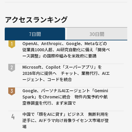
集を全体に
反映する
「Edit
アクセスランキング
Studio」
も提供
7日間
30日間
OpenAI、Anthropic、Google、Metaなどの
従業員1000人超、AI研究自動化に備え「開発ペ
ース調整」の国際枠組みを米政府に要請
Microsoft、Copilot「スーパーアプリ」を
2026年内に提供へ チャット、業務代行、AIエ
ージェント、コードを統合
Google、パーソナルAIエージェント「Gemini
Spark」をChromeに統合 物件内覧予約や航
空券調査を代行、まず米国で
中国で「顔をAIに貸す」ビジネス 無断利用を
4
逆手に、AIドラマ向け肖像ライセンス市場が登
場