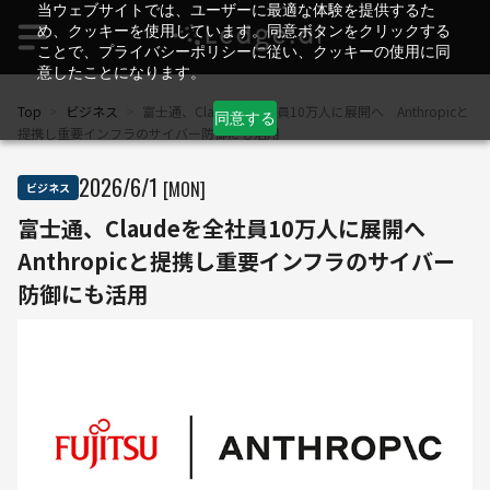
当ウェブサイトでは、ユーザーに最適な体験を提供するた
め、クッキーを使用しています。同意ボタンをクリックする
ことで、プライバシーポリシーに従い、クッキーの使用に同
意したことになります。
Top
>
ビジネス
>
富士通、Claudeを全社員10万人に展開へ Anthropicと
同意する
提携し重要インフラのサイバー防御にも活用
2026
/
6
/
1
[MON]
ビジネス
富士通、Claudeを全社員10万人に展開へ
Anthropicと提携し重要インフラのサイバー
防御にも活用