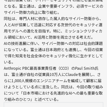
となる。富士通は、企業や重要インフラ、必須サービスの
サイバー防御力向上に取り組む。
同社は、専門人材に依存した属人的なサイバー防衛から、
人とAIが協業して迅速に対応する次世代のセキュリティ運
用モデルへの進化を目指す。特に、ミッションクリティカ
ル領域において、AI活用と防御を両立させる考えだ。
AIの技術進展に伴い、サイバー防御への対応は社会的課題
になっている。富士通は日本政府とも連携し、今回の協業
で得た知見を社会全体のセキュリティ強化に生かすとして
いる。
Anthropic PBC最高事業責任者（CCO）のPaul Smith氏
は、富士通が自社の従業員10万人にClaudeを展開し、さ
らに1,000人規模のエンジニアチームを編成して顧客に届
けようとしている点に言及した。同氏は、今回の取り組み
について「日本市場における先進的なAIへの最も重要な取
り組みのひとつ」と述べている。