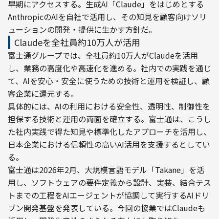
早期にアクセスする。生成AI「Claude」をはじめとする
AnthropicのAIを自社で活用し、その知見を顧客向けソリ
ューションの開発・提供に生かす方針だ。
Claudeを全社員約10万人が活用
富士通グループでは、全社員約10万人がClaudeを活用
し、業務の高度化や高速化を進める。社内での実践を通じ
て、AIを安心・安全に使うための技術と運用を検証し、顧
客企業に還元する。
具体的には、AIの利用における安全性、透明性、制御性を
担保する技術と運用の両面を確立する。富士通は、こうし
た社内実践で得た知見や標準化したアプローチを活用し、
日本企業における信頼性の高いAI活用を支援するとしてい
る。
富士通は2026年2月、大規模言語モデル「Takane」を活
用し、ソフトウェアの要件定義から設計、実装、結合テス
トまでの工程をAIエージェントが協調して実行するAIドリ
ブン開発基盤を発表している。今回の協業ではClaudeも