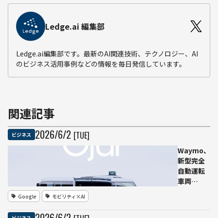
Ledge.ai 編集部
Ledge.ai編集部です。最新のAI関連技術、テクノロジー、AI
のビジネス活用事例などの情報を毎日発信しています。
関連記事
2026
/
6
/
2
[TUE]
ビジネス
Waymo、
新型完全
自動運転
車両
「Ojai」
Google
モビリティ×AI
を投入
へ 広い
2026
/
6
/
2
ビジネス