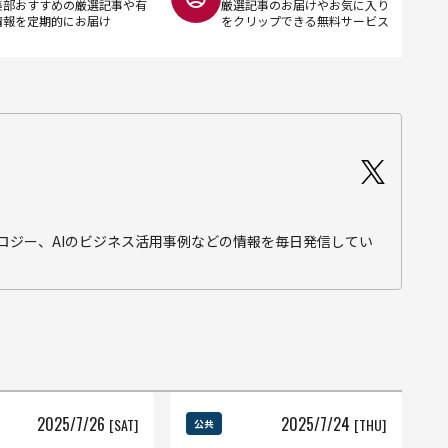
集部おすすめの厳選記事や有
厳選記事のお届けやお気に入り
情報を定期的にお届け
をクリップできる無料サービス
テクノロジー、AIのビジネス活用事例などの情報を毎日発信してい
2025
/
7
/
26
2025
/
7
/
24
[SAT]
[THU]
公共