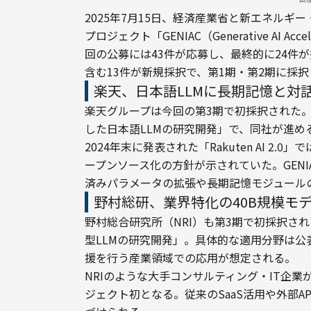
2025年7月15日、経済産業省と新エネルギ
プロジェクト「GENIAC（Generative AI Acc
回の公募には43件が応募し、最終的に24件
含む13件が新規採択で、第1期・第2期に採
楽天、日本語LLMに長期記憶と対
楽天グループは今回の第3期で初採択された
した日本語LLMの研究開発」で、同社が進め
2024年末に発表された「Rakuten AI 2
ープンソース化の方針が示されていた。GEN
済みパラメータの拡張や長期記憶モジュール
野村総研、業界特化の40B規模モ
野村総合研究所（NRI）も第3期で初採択され
型LLMの研究開発」。具体的な適用分野は公
援を行う産業領域での応用が想定される。
NRIのような大手コンサルティング・IT企業が
ジェクト初となる。従来のSaaS活用や外部