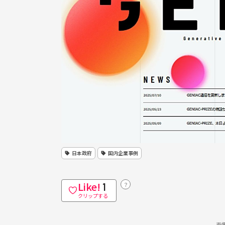
日本政府
国内企業事例
Like!
？
1
クリップする
画