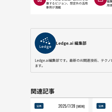
編
像するビジョン、想定外の活用
用
事例が満載
Ledge.ai 編集部
Ledge.ai編集部です。最新のAI関連技術、
ます。
関連記事
2025
/
7
/
28
[MON]
公共
公共