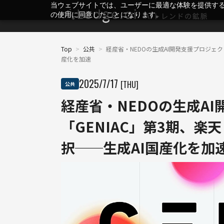
当ウェブサイトでは、ユーザーに最適な体験を提供す
の使用に同意したことになります。
Top
>
公共
>
経産省・NEDOの生成AI開発支援プロジェク
産化を加速
2025
/
7
/
17
[THU]
公共
経産省・NEDOの生成A
「GENIAC」第3期、楽
択──生成AI国産化を加