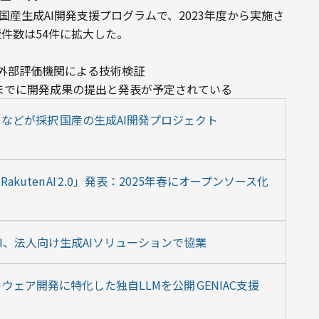
る国産生成AI開発支援プログラムで、2023年度から実施さ
件数は54件に拡大した。

外部評価機関による技術検証

までに開発成果の提出と発表が予定されている
などが採択 国産の生成AI開発プロジェクト
uten AI 2.0」発表：2025年春にオープンソース化
DI、法人向け生成AIソリューションで協業
ェア開発に特化した独自LLMを公開 GENIAC支援