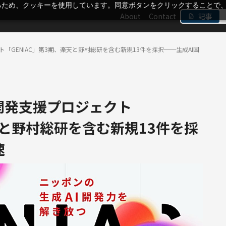
るため、クッキーを使用しています。同意ボタンをクリックすることで
About
Contact
記事
ト「GENIAC」第3期、楽天と野村総研を含む新規13件を採択──生成AI国
I開発支援プロジェクト
天と野村総研を含む新規13件を採
速