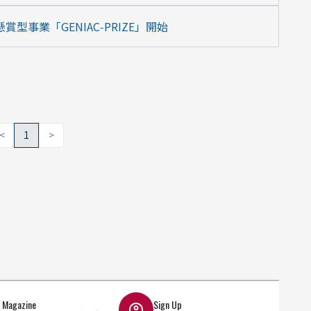
型事業「GENIAC‑PRIZE」開始
<
1
>
l Magazine
Sign Up