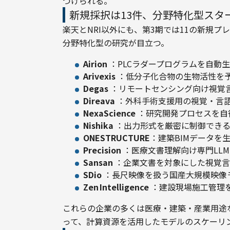
づけられる。
新規採択は13件、分野特化型スタ
楽天とNRI以外にも、第3期では11の新規
分野特化型の研究が目立つ。
Airion
：PLCラダープログラムを自動生
Arivexis
：低分子化合物の生物活性を
Degas
：リモートセンシング向け視覚
Direava
：外科手術支援用の視覚・言語
NexaScience
：研究開発プロセスを自
Nishika
：出力形式を厳密に制御できる
ONESTRUCTURE
：建築BIMデータを
Precision
：医療文書理解向け専門LLM
Sansan
：企業文書を対象にした視覚言
SDio
：長尺映像を扱う国産大規模映像
Zen Intelligence
：建設現場施工管理
これらの企業の多くは医療・建築・産業用途な
って、計算資源を活用したモデルのスケーリ