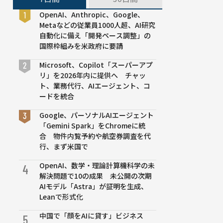
OpenAI、Anthropic、Google、
Metaなどの従業員1000人超、AI研究
自動化に備え「開発ペース調整」の
国際枠組みを米政府に要請
Microsoft、Copilot「スーパーアプ
リ」を2026年内に提供へ チャッ
ト、業務代行、AIエージェント、コ
ードを統合
Google、パーソナルAIエージェント
「Gemini Spark」をChromeに統
合 物件内覧予約や航空券調査を代
行、まず米国で
OpenAI、数学・理論計算機科学の未
4
解決問題で10の成果 未公開の次期
AIモデル「Astra」が証明を生成、
Leanで形式化
中国で「顔をAIに貸す」ビジネス
5