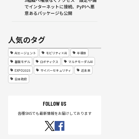
3組織へ権限なくアクセス 設定不備
でインターネットに接続、PyPIへ悪
意あるパッケージも公開
人気のタグ
AIエージェント
モビリティ×AI
半導体
基盤モデル
ロボティクス
マルチモーダルAI
EXPO2025
サイバーセキュリティ
近未来
日本政府
FOLLOW US
各種SNSでも最新情報をお届けしております