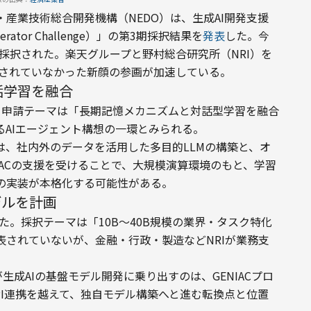
ー・産業技術総合開発機構（NEDO）は、生成AI開発支援
elerator Challenge）」の第3期採択結果を
発表
した。今
が採択された。楽天グループと野村総合研究所（NRI）を
択されていなかった新顔の参画が加速している。
話学習を融合
。申請テーマは「長期記憶メカニズムと対話型学習を融合
るAIエージェント構想の一環とみられる。
.0」では、社内外のデータを活用した多目的LLMの構築と、オ
IACの支援を受けることで、大規模演算環境のもと、学習
の実装が本格化する可能性がある。
デルを計画
た。採択テーマは「10B〜40B規模の業界・タスク特化
表されていないが、金融・行政・製造などNRIが業務支
生成AIの基盤モデル開発に乗り出すのは、GENIACプロ
API連携を越えて、独自モデル構築へと進む転換点と位置