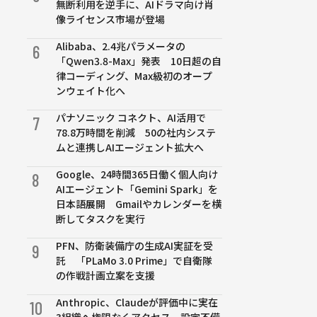
無断利用を逆手に、AIドラマ向け肖
像ライセンス市場が登場
Alibaba、2.4兆パラメータの
6
「Qwen3.8-Max」発表 10日超の自
律コーディング、Max級初のオープ
ンウェイト化へ
パナソニック コネクト、AI活用で
7
78.8万時間を削減 50の社内システ
ムと連携しAIエージェント拡大へ
Google、24時間365日働く個人向け
8
AIエージェント「Gemini Spark」を
日本語展開 Gmailやカレンダーを横
断してタスクを実行
PFN、防衛装備庁の生成AI実証を受
9
託 「PLaMo 3.0 Prime」で自衛隊
の作戦計画立案を支援
Anthropic、Claudeが評価中に実在
10