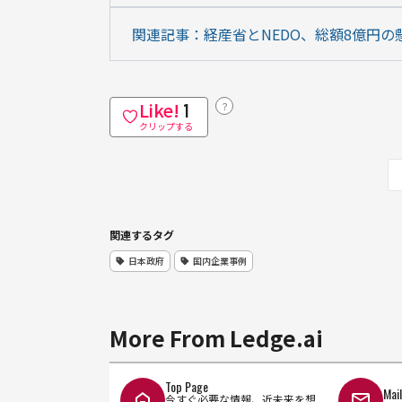
関連記事：経産省とNEDO、総額8億円の懸賞
Like!
？
1
クリップする
関連するタグ
日本政府
国内企業事例
More From Ledge.ai
Top Page
Mai
今すぐ必要な情報、近未来を想