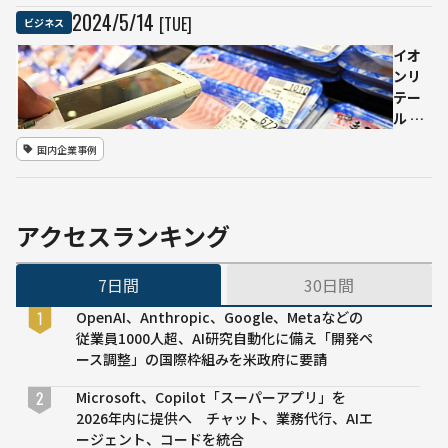
外
ユーザー
2024
/
5
/
14
[TUE]
ビジネス
の
にも新機
半
能を提供
イオ
分
ンリ
に
テー
留
ル ✕
ま
IBM
国内企業事例
り、
AI に
1年
よる
後
発注
さ
と値
アクセスランキング
ら
引き
に
提案
差
7日間
30日間
シス
は
テム
OpenAI、Anthropic、Google、Metaなどの
広
の対
従業員1000人超、AI研究自動化に備え「開発ペ
が
象拡
ース調整」の国際枠組みを米政府に要請
る--
大で
ガ
食品
Microsoft、Copilot「スーパーアプリ」を
ー
ロス
2026年内に提供へ チャット、業務代行、AIエ
ト
削減
ージェント、コードを統合