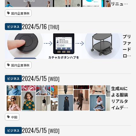
ン自
リニュー
動鉄
アル AI
国内企業事例
塔点
活用でフ
検シ
ァッショ
2024
/
5
/
16
[THU]
ビジネス
ステ
ンやメイ
ム導
クの「似
プリ
入で
合う」ス
ファ
点検
タイルを
ード
時間
提案する
ロボ
を約
新機能
ティ
国内企業事例
50％
ク
削減
ス、
2024
/
5
/
15
[WED]
ビジネス
自律
移動
生成AIに
ロボ
よる服装
ット
リアルタ
「カ
イムデザ
チャ
インを実
中国
カ」
現するツ
向け
ール
2024
/
5
/
15
[WED]
ビジネス
新ソ
「LOOK」