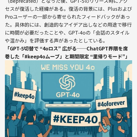
（deprecated）となった後、GPT-5のリリース時にアク
セスが復活した経緯がある。復活の背景には、Plusおよび
Proユーザーの一部から寄せられたフィードバックがあっ
た。具体的には、創造的なアイデア出しなどの用途で移行
に時間が必要だったことや、GPT-4oの「会話のスタイル
や温かみ」を評価する声があったとしている。
「GPT-5切替で “4oロス” 広がる──ChatGPT界隈を席
巻した「#keep4oムーブ」と期間限定 “里帰りモード”」