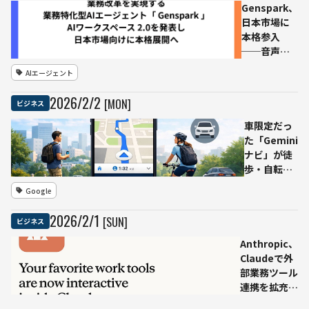
Genspark、
日本市場に
本格参入
──音声操
作と自律ワ
AIエージェント
ークフロー
を備えた
2026
/
2
/
2
[MON]
ビジネス
「AI
Workspace
車限定だっ
2.0」発表
た「Gemini
ナビ」が徒
歩・自転車
にも拡大
Google
──Google
マップで利
2026
/
2
/
1
[SUN]
ビジネス
用可能に
Anthropic、
Claudeで外
部業務ツール
連携を拡充
Slackや