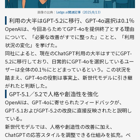
画像の出典：
Ledge.ai関連記事（2025/8/13）
利用の大半はGPT-5.2に移行、GPT-4o選択は0.1％
OpenAIは、今回あらためてGPT-4oを提供終了とする理由
について、「必要な改善がすでに整った」ことと、「利用
状況の変化」を挙げた。
同社によると、現在のChatGPT利用の大半はすでにGPT-
5.2に移行しており、日常的にGPT-4oを選択しているユー
ザーは全体の0.1％にとどまっているという。この状況を
踏まえ、GPT-4oの役割は事実上、新世代モデルに引き継
がれたと判断した。
GPT-5.1／5.2で人格や創造性を強化
OpenAIは、GPT-4oに寄せられたフィードバックが、
GPT-5.1およびGPT-5.2の改良に直接反映されたと説明し
ている。
新世代モデルでは、人格や創造性の改善に加え、
ChatGPTの応答スタイルを調整できる仕組みを拡充。ベ