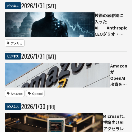
Asana、
2026
/
1
/
31
[SAT]
ビジネス
Figmaなど
技術の思春期に
を会話内で操
入った
作可能に
AI──Anthropic
CEOダリオ・ア
モデイ氏、国家
アメリカ
安全保障・経
済・民主主義へ
2026
/
1
/
31
[SAT]
ビジネス
のリスクに警鐘
Amazon
が
OpenAI
出資を検
討、最大
Amazon
OpenAI
500億ド
ル（約
2026
/
1
/
30
[FRI]
ビジネス
7.6兆
円）規模
Microsoft、
と報道
推論向けAI
今ラウン
アクセラレ