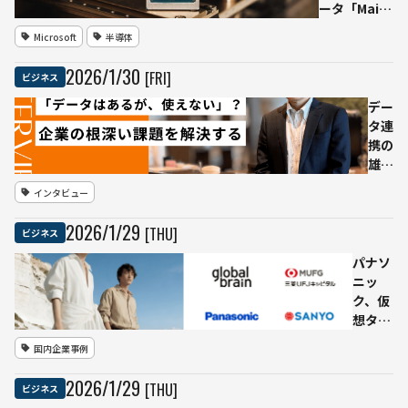
ドでの資
ータ「Maia
金調達は
200」発表
Microsoft
半導体
1000億
──GPT-5.2
ドル超も
を含む最新
2026
/
1
/
30
[FRI]
ビジネス
モデルを支
える基盤に
デー
タ連
携の
雄、
セゾ
インタビュー
ンテ
クノ
2026
/
1
/
29
[THU]
ビジネス
ロジ
ーが
パナソ
見据
ニッ
える
ク、仮
AI活
想タレ
用の
ント制
国内企業事例
未来
作のAI
図
model
2026
/
1
/
29
[THU]
ビジネス
―
に出資