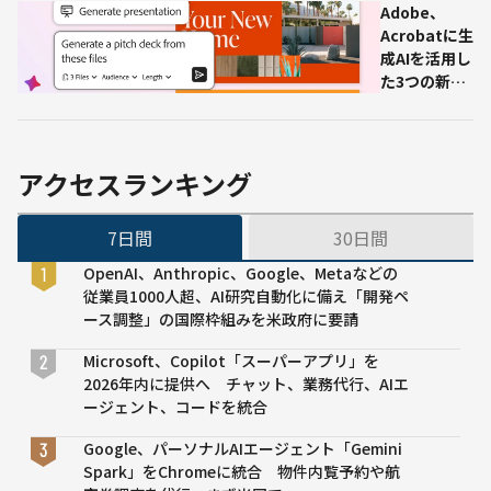
石田
──大
Adobe、
誠司
企業
Acrobatに生
常務
CVCが
成AIを活用し
が語
並ぶプ
た3つの新機
る
レシリ
能「プレゼン
「デ
ーズB
生成」「ポッ
ータ
で資金
ドキャスト生
イン
調達
成」「自然言
アクセスランキング
テグ
語PDF編集」
レー
──Acrobat
7日間
30日間
タ
Studioで提
ー」
供開始（英語
OpenAI、Anthropic、Google、Metaなどの
の真
版）
従業員1000人超、AI研究自動化に備え「開発ペ
価
ース調整」の国際枠組みを米政府に要請
Microsoft、Copilot「スーパーアプリ」を
2026年内に提供へ チャット、業務代行、AIエ
ージェント、コードを統合
Google、パーソナルAIエージェント「Gemini
Spark」をChromeに統合 物件内覧予約や航