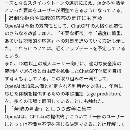
ースとなるスタイルやトーンの選択に加え、温かみや熱量
といった要素をユーザーが調整できるようになっている。
過剰な拒否や説教的応答の是正にも言及
OpenAIは今後の方向性として、ChatGPTの人格や創造性
のさらなる改善に加え、「不要な拒否」や「過度に慎重、
あるいは説教的な応答」への対処を進めていく方針も示し
た。これらについては、近くアップデートを予定している
という。
また、18歳以上の成人ユーザー向けに、適切な安全策の
範囲内で選択肢と自由度を拡張したChatGPT体験を目指
す考えも示している。この取り組みの一環として、
OpenAIは18歳未満と推定される利用者を対象に、年齢に
応じた体験を提供するための年齢推定（age prediction）
を、多くの市場で展開していることにも触れた。
「苦渋の判断」としつつ改善に集中
OpenAIは、GPT-4oの提供終了について「一部のユーザー
にとっては不満や不便を感じる決定であることは理解して