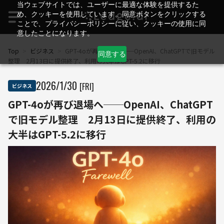
当ウェブサイトでは、ユーザーに最適な体験を提供するた
め、クッキーを使用しています。同意ボタンをクリックする
ことで、プライバシーポリシーに従い、クッキーの使用に同
意したことになります。
Top
>
ビジネス
>
GPT-4oが再び退場へ──OpenAI、ChatGPTで旧モデル
同意する
整理 2月13日に提供終了、利用の大半はGPT-5.2に移行
2026
/
1
/
30
[FRI]
ビジネス
GPT-4oが再び退場へ──OpenAI、ChatGPT
で旧モデル整理 2月13日に提供終了、利用の
大半はGPT-5.2に移行