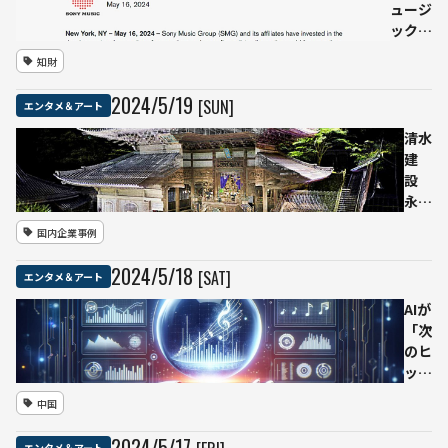
ュージ
ックグ
ループ
知財
「オプ
トアウ
2024
/
5
/
19
[SUN]
エンタメ＆アート
ト宣
言」
清水
AI学習
建
におけ
設
るコン
永平
テンツ
寺の
国内企業事例
使用を
デジ
禁止
タル
2024
/
5
/
18
[SAT]
エンタメ＆アート
し、約
ツイ
700の
ンを
AIが
開発者
構
「次
や配信
築
のヒ
企業に
伽藍
ット
警告
内全
曲」
中国
棟を
を予
ウォ
測す
2024
/
5
/
17
エンタメ＆アート