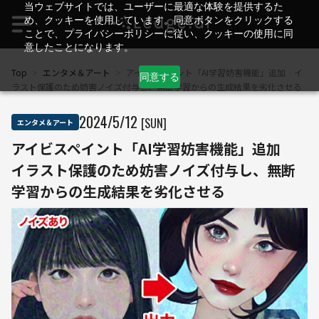
当ウェブサイトでは、ユーザーに最適な体験を提供するた
め、クッキーを使用しています。同意ボタンをクリックする
ことで、プライバシーポリシーに従い、クッキーの使用に同
意したことになります。
Top
>
エンタメ＆アート
>
アイビスペイント「AI学習妨害機能」追加 イ
同意する
ラスト保護のため妨害ノイズ付与し、無断学習からの生成結果を劣化させる
2024
/
5
/
12
[SUN]
エンタメ＆アート
アイビスペイント「AI学習妨害機能」追加
イラスト保護のため妨害ノイズ付与し、無断
学習からの生成結果を劣化させる