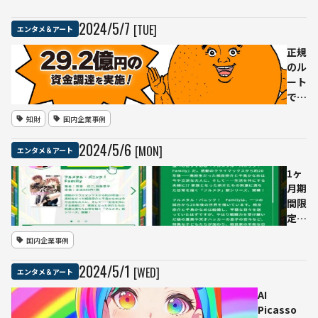
2024
/
5
/
7
[TUE]
エンタメ＆アート
正規
のル
ート
で日
本の
知財
国内企業事例
マン
ガを
2024
/
5
/
6
[MON]
エンタメ＆アート
世界
へ輸
1ヶ
出
月期
AIマ
間限
ンガ
定！
翻訳
本が
国内企業事例
のオ
好き
レン
な人
2024
/
5
/
1
[WED]
エンタメ＆アート
ジが
必
小学
見
AI
館な
「AI
Picasso