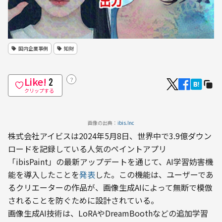
国内企業事例
知財
Like!
？
2
クリップする
画像の出典：
ibis.Inc
株式会社アイビスは2024年5月8日、世界中で3.9億ダウン
ロードを記録している人気のペイントアプリ
「ibisPaint」の最新アップデートを通じて、AI学習妨害機
能を導入したことを
発表
した。この機能は、ユーザーであ
るクリエーターの作品が、画像生成AIによって無断で模倣
されることを防ぐために設計されている。
画像生成AI技術は、LoRAやDreamBoothなどの追加学習