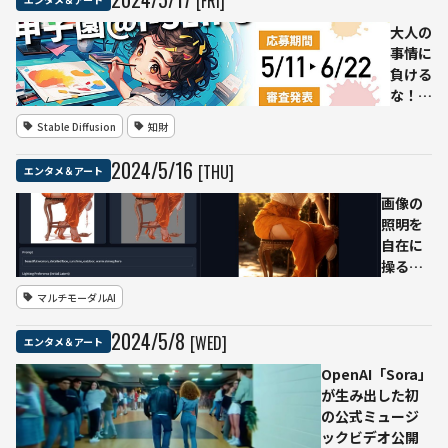
[FRI]
ーク
る
スル
テン
大人の
ーで
セン
事情に
きる
ト子
負ける
デジ
会社
な！
タル
が発
全国AI
Stable Diffusion
知財
空間
表
アート
やオ
中国
甲子園
2024
/
5
/
16
[THU]
エンタメ＆アート
ンラ
の音
@i-
イン
楽ス
SEIFU
画像の
参拝
トリ
開幕
照明を
でき
ーミ
高校生
自在に
るコ
ング
の創造
操る新
ンテ
サー
性を育
AIツー
ンツ
マルチモーダルAI
ビス
む無料
ル「IC-
も
で初
の生成
Light」
2024
/
5
/
8
[WED]
エンタメ＆アート
採用
AIアー
公開
トコン
OpenAI「Sora」
テスト
が生み出した初
の公式ミュージ
ックビデオ公開