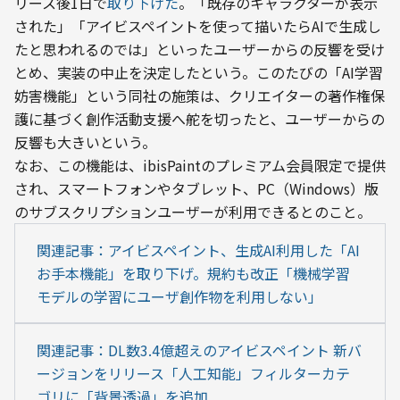
リース後1日で
取り下げた
。「既存のキャラクターが表示
された」「アイビスペイントを使って描いたらAIで生成し
たと思われるのでは」といったユーザーからの反響を受け
とめ、実装の中止を決定したという。このたびの「AI学習
妨害機能」という同社の施策は、クリエイターの著作権保
護に基づく創作活動支援へ舵を切ったと、ユーザーからの
反響も大きいという。
なお、この機能は、ibisPaintのプレミアム会員限定で提供
され、スマートフォンやタブレット、PC（Windows）版
のサブスクリプションユーザーが利用できるとのこと。
関連記事：アイビスペイント、生成AI利用した「AI
お手本機能」を取り下げ。規約も改正「機械学習
モデルの学習にユーザ創作物を利用しない」
関連記事：DL数3.4億超えのアイビスペイント 新バ
ージョンをリリース「人工知能」フィルターカテ
ゴリに「背景透過」を追加