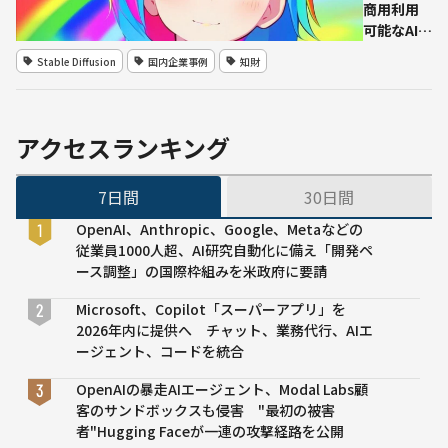
どか
書店
商用利用
ら
員
可能なAIア
29.2
ダ・
ート生成
Stable Diffusion
国内企業事例
知財
億円
ヴィ
ツール
の資
ンチ
「Emi 2」
金調
さ
を無償公
達を
ん」
開 クリ
アクセスランキング
実施
があ
エイター
なた
尊重するAI
7日間
30日間
にぴ
開発 追
った
加学習に
OpenAI、Anthropic、Google、Metaなどの
りの
無断転載
従業員1000人超、AI研究自動化に備え「開発ペ
本を
画像用い
ース調整」の国際枠組みを米政府に要請
診断
ず
Microsoft、Copilot「スーパーアプリ」を
2026年内に提供へ チャット、業務代行、AIエ
ージェント、コードを統合
OpenAIの暴走AIエージェント、Modal Labs顧
客のサンドボックスも侵害 "最初の被害
者"Hugging Faceが一連の攻撃経路を公開