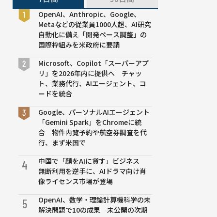
OpenAI、Anthropic、Google、
Metaなどの従業員1000人超、AI研究
自動化に備え「開発ペース調整」の
国際枠組みを米政府に要請
Microsoft、Copilot「スーパーアプ
リ」を2026年内に提供へ チャッ
ト、業務代行、AIエージェント、コ
ードを統合
Google、パーソナルAIエージェント
「Gemini Spark」をChromeに統
合 物件内覧予約や航空券調査を代
行、まず米国で
中国で「顔をAIに貸す」ビジネス
4
無断利用を逆手に、AIドラマ向け肖
像ライセンス市場が登場
OpenAI、数学・理論計算機科学の未
5
解決問題で10の成果 未公開の次期