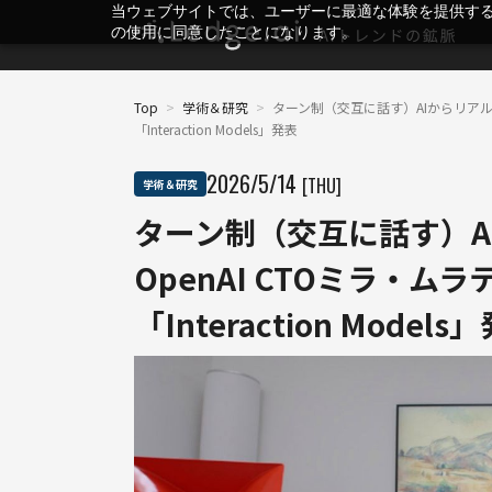
当ウェブサイトでは、ユーザーに最適な体験を提供す
の使用に同意したことになります。
Top
>
学術＆研究
>
ターン制（交互に話す）AIからリアルタ
「Interaction Models」発表
2026
/
5
/
14
[THU]
学術＆研究
ターン制（交互に話す）A
OpenAI CTOミラ・
「Interaction Models