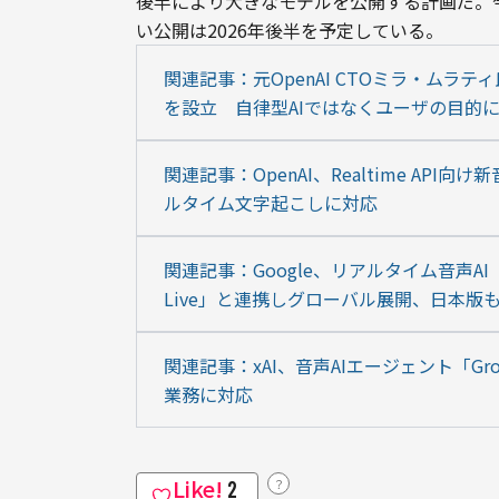
後半により大きなモデルを公開する計画だ。
い公開は2026年後半を予定している。
関連記事：元OpenAI CTOミラ・ムラティ氏、
を設立　自律型AIではなくユーザの目的
関連記事：OpenAI、Realtime AP
ルタイム文字起こしに対応
関連記事：Google、リアルタイム音声AI「Gemin
Live」と連携しグローバル展開、日本版
関連記事：xAI、音声AIエージェント「Grok 
業務に対応
Like!
？
2