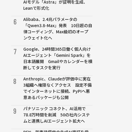
AIモデル「Astra」が証明を生成、
Leanで形式化
Alibaba、2.4兆パラメータの
6
「Qwen3.8-Max」発表 10日超の自
律コーディング、Max級初のオープ
ンウェイト化へ
Google、24時間365日働く個人向け
7
AIエージェント「Gemini Spark」を
日本語展開 Gmailやカレンダーを横
断してタスクを実行
Anthropic、Claudeが評価中に実在
8
3組織へ権限なくアクセス 設定不備
でインターネットに接続、PyPIへ悪
意あるパッケージも公開
パナソニック コネクト、AI活用で
9
78.8万時間を削減 50の社内システ
ムと連携しAIエージェント拡大へ