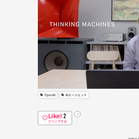
OpenAI
AIエージェント
Like!
？
2
クリップする
画像の