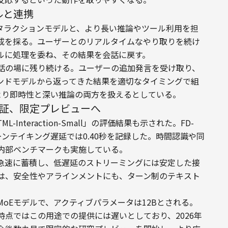
ルと連携
を担うインタラクションモデルと、より長い推論やツール利用を担
成を採る。ユーザーとのリアルタイムなやり取りを続け
ルに処理を委ね、その結果を会話に戻す。
話の場に残り続ける。ユーザーの追加発言を受け取り、
ンドモデルから返ってきた結果を適切なタイミングで組
は、これにより即時性と深い推論の両方を扱えるとしている。
性能を検証、限定プレビューへ
nteraction-Small」の評価結果も示された。FD-
h v1のターンテイキング遅延では0.40秒を記録した。時間認識や同
内部ベンチマークも実施している。
急速に蓄積し、低遅延のストリーミングには安定した接
は、安全性やアラインメントにも、ターン制のテキスト
パラメータのMoEモデルで、アクティブパラメータは12Bとされる。
点ではこの用途での提供には遅いとしており、2026年