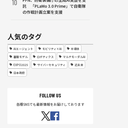
PFN、防衛装備庁の生成AI実証を受
10
託 「PLaMo 3.0 Prime」で自衛隊
の作戦計画立案を支援
人気のタグ
AIエージェント
モビリティ×AI
半導体
基盤モデル
ロボティクス
マルチモーダルAI
EXPO2025
サイバーセキュリティ
近未来
日本政府
FOLLOW US
各種SNSでも最新情報をお届けしております