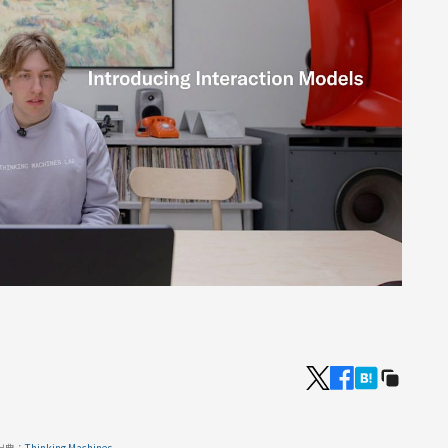
出典：
Thinking Machines