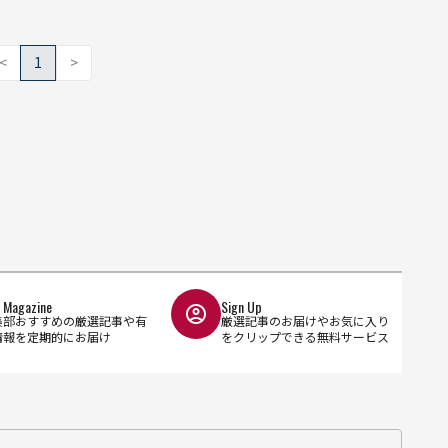
<
1
>
l Magazine
Sign Up
集部おすすめの厳選記事や有
厳選記事のお届けやお気に入り
情報を定期的にお届け
をクリップできる無料サービス