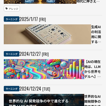
参加受
時代に押さえて
付中
おくべき基本と
ナレッジ
リスク事例
2025
/
1
/
17
[FRI]
ラーニング
生成AI
の利活
用に関
するガ
イドラ
イン
2024
/
12
/
27
[FRI]
ラーニング
Ver.2.0
【AIの現在
実践の
地は、LLM
ヒン
から世界モ
ト：改
デルへ】
訂に携
2024年のAI
わった
トレンドを
第一線
2024
/
12
/
24
[TUE]
ラーニング
振り返り、
の教師
今後の展望
世界的なAI
が語る
を探る特別
開発競争の
実践の