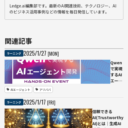
Ledge.ai編集部です。最新のAI関連技術、テクノロジー、AI
のビジネス活用事例などの情報を毎日発信しています。
関連記事
2025
/
1
/
27
[MON]
ラーニング
Qwen
で実現
するAI
エージ
ェント
AIエージェント
アリババ
開発！
Model
2025
/
1
/
17
[FRI]
ラーニング
Studio
ハンズ
信頼できる
オンイ
AI(Trustworthy
ベント
AI)とは｜生成AI