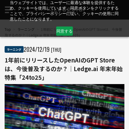
当ウェブサイトでは、ユーザーに最適な体験を提供するた
め、クッキーを使用しています。同意ボタンをクリックする
ことで、プライバシーポリシーに従い、クッキーの使用に同
意したことになります。
Top
>
ラーニング
>
1年前にリリースしたOpenAIのGPT Storeは、今後普
同意する
及するのか？｜Ledge.ai 年末年始特集「24to25」
2024
/
12
/
19
[THU]
ラーニング
1年前にリリースしたOpenAIのGPT Store
は、今後普及するのか？｜Ledge.ai 年末年始
特集「24to25」