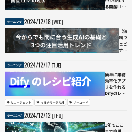
論説｜
中で進化す
ポイン
Ledge.ai
る国産LLM
ト
年末年始特
の現状｜
集
Ledge.ai
2024
/
12
/
18
[WED]
ラーニング
「24to25」
年末年始特
集
【無
「24to25」
料ウ
ェビ
ナ
ー】
今か
2024
/
12
/
17
[TUE]
ラーニング
らで
簡単に業務
も間
効率化アプ
に合
リを作れる
う生
Difyのレシ
成AI
ピ紹介｜
の基
AIエージェント
マルチモーダルAI
ノーコード
Ledge.ai
礎と
年末年始特
3つ
2024
/
12
/
12
[THU]
ラーニング
集
の注
「24to25」
目活
1年でここ
用ト
まで簡単