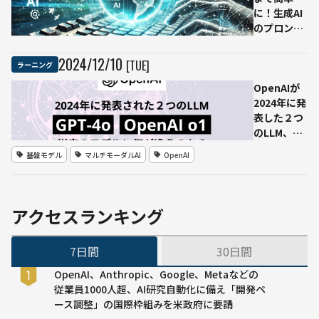
レン
に！生成AI
ド
のプロンプ
ト作成術
【AI初心者
2024
/
12
/
10
[TUE]
ラーニング
や再挑戦者
におすす
OpenAIが
め】｜
2024年に発
Ledge.ai
表した２つ
年末年始特
のLLM、
集
GPT-4oと
基盤モデル
マルチモーダルAI
OpenAI
「24to25」
o1は何がす
ごいのか？
押さえてお
くべき2024
アクセスランキング
年のLLMの
進化のポイ
7日間
30日間
ント｜
Ledge.ai
OpenAI、Anthropic、Google、Metaなどの
年末年始特
従業員1000人超、AI研究自動化に備え「開発ペ
集
ース調整」の国際枠組みを米政府に要請
「24to25」