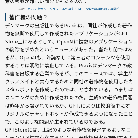
策の考案が難しい部分でもあるのだ。
参考：
ポルノやカンニングツールの温床？ GPT Storeの監視体制に疑問符
著作権の問題？
デンマークの出版社であるPraxisは、同社が作成した著作
物を無断で使用して作成されたアプリケーションがGPT 
Store上にあるとして、OpenAIに複数のアプリケーション
の削除を求めたというニュースがあった。当たり前ではあ
るが、OpenAIも、許諾なしに第三者のコンテンツを使用
することは明確に禁止している。Praxisはデンマークの教
科書を出版する企業であるが、このニュースでは、学生が
クラスメイトと共有するために同社の著作物を使用したカ
スタムボットを作成したのでは、とされている。つまりは
カンニングのために作成されたのだ。生成AIの著作権問題
は昨年から騒がれているが、GPTsにより比較的簡単にオ
リジナルのチャットボットが作成できるようになったこと
で、このような問題が生まれているのである。
GPTStoreには、上記のような著作権を侵害するようなコ
ンテンツが複数存在するという。著作権侵害を検知するよ