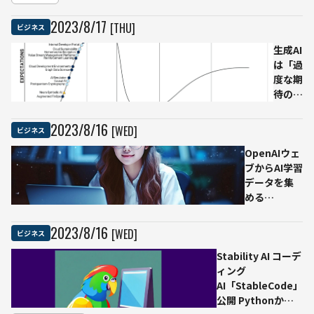
ィ
ス
2023
/
8
/
17
[THU]
ビジネス
担
当
生成AI
者
は「過
の
度な期
2
待のピ
割
ーク
生
期」、
2023
/
8
/
16
[WED]
ビジネス
成
生成サ
AI
OpenAIウェ
イバー
を
ブからAI学習
セキュ
業
データを集
リティ
務
める
AIが
利
「GPTBot」
「黎明
用
のブロック
期」に
2023
/
8
/
16
[WED]
ビジネス
ア
方法を公開
登場
ド
Stability AI コーデ
ガート
ビ
ィング
ナー
調
AI「StableCode」
2023
査
公開 Pythonから
年版ハ