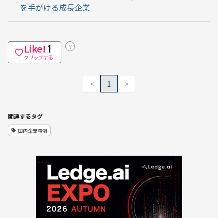
を手がける成長企業
Like!
？
1
クリップする
<
1
>
関連するタグ
国内企業事例