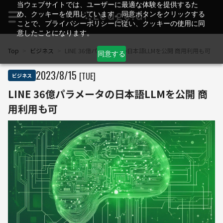
当ウェブサイトでは、ユーザーに最適な体験を提供するた
め、クッキーを使用しています。同意ボタンをクリックする
ことで、プライバシーポリシーに従い、クッキーの使用に同
意したことになります。
Top
>
ビジネス
>
LINE 36億パラメータの日本語LLMを公開 商用利用も可
同意する
2023
/
8
/
15
[TUE]
ビジネス
LINE 36億パラメータの日本語LLMを公開 商
用利用も可