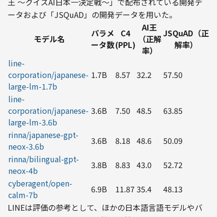
王 〜クイズAI日本一決定戦〜」で配布されている開発デ
ータおよび「JSQuAD」の開発データを用いた。
AI王
パラメ
C4
JSQuAD（正
モデル名
（正解
ータ数
(PPL)
解率）
率）
line-
corporation/japanese-
1.7B
8.57
32.2
57.50
large-lm-1.7b
line-
corporation/japanese-
3.6B
7.50
48.5
63.85
large-lm-3.6b
rinna/japanese-gpt-
3.6B
8.18
48.6
50.09
neox-3.6b
rinna/bilingual-gpt-
3.8B
8.83
43.0
52.72
neox-4b
cyberagent/open-
6.9B
11.87
35.4
48.13
calm-7b
LINEは評価の参考として、ほかの日本語言語モデルやバ