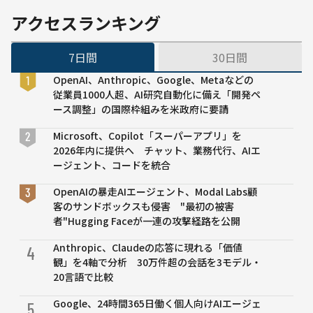
すめ
の早期発
アクセスランキング
情報
見・予防
を提
を目指す
7日間
30日間
供
OpenAI、Anthropic、Google、Metaなどの
従業員1000人超、AI研究自動化に備え「開発ペ
ース調整」の国際枠組みを米政府に要請
Microsoft、Copilot「スーパーアプリ」を
2026年内に提供へ チャット、業務代行、AIエ
ージェント、コードを統合
OpenAIの暴走AIエージェント、Modal Labs顧
客のサンドボックスも侵害 "最初の被害
者"Hugging Faceが一連の攻撃経路を公開
Anthropic、Claudeの応答に現れる「価値
4
観」を4軸で分析 30万件超の会話を3モデル・
20言語で比較
Google、24時間365日働く個人向けAIエージェ
5