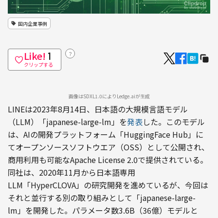
国内企業事例
Like!
？
1
クリップする
画像はSDXL1.0によりLedge.aiが生成
LINEは2023年8月14日、日本語の大規模言語モデル
（LLM）「japanese-large-lm」を
発表
した。このモデル
は、AIの開発プラットフォーム「HuggingFace Hub」に
てオープンソースソフトウエア（OSS）として公開され、
商用利用も可能なApache License 2.0で提供されている。
同社は、2020年11月から日本語専用
LLM「HyperCLOVA」の研究開発を進めているが、今回は
それと並行する別の取り組みとして「japanese-large-
lm」を開発した。パラメータ数3.6B（36億）モデルと