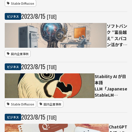
C++まで開発支援
イプ・
Stable Diffusion
初心者の学習にも
サイク
ル
2023
/
8
/
15
[TUE]
ビジネス
ソフトバン
ク ”富岳越
え” スパコ
ン活かす新
会社SB
国内企業事例
Intuitions
国産生成AI
2023
/
8
/
15
[TUE]
ビジネス
を研究開発
Stability AI が日
本語
LLM「Japanese
StableLM
Alpha」 “公開モ
Stable Diffusion
国内企業事例
デルとしては最
高性能”
2023
/
8
/
15
[TUE]
ビジネス
ChatGPT