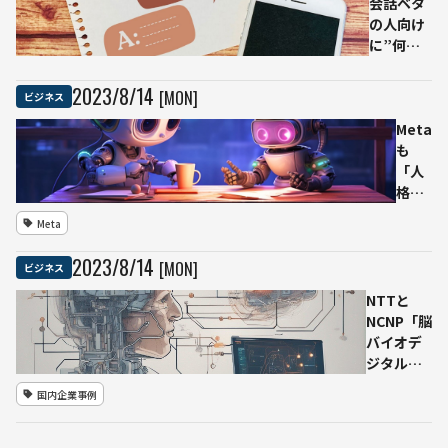
会話ベタ
の人向け
に”何を
話せばい
いか”提
2023
/
8
/
14
[MON]
ビジネス
案する機
能
Meta
も
「人
格」
持つ
Meta
AI導
入か
2023
/
8
/
14
[MON]
ビジネス
歴史
上の
NTTと
人物
NCNP「脳
など
バイオデ
再現
ジタルツ
し会
イン」の
国内企業事例
話 検
実用化に
索や
合意、認
おす
知症患者