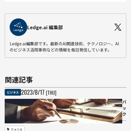
Ledge.ai 編集部
Ledge.ai編集部です。最新のAI関連技術、テクノロジー、AI
のビジネス活用事例などの情報を毎日発信しています。
関連記事
2023
/
8
/
17
[THU]
ビジネス
バ
ッ
ク
オ
フ
アメリカ