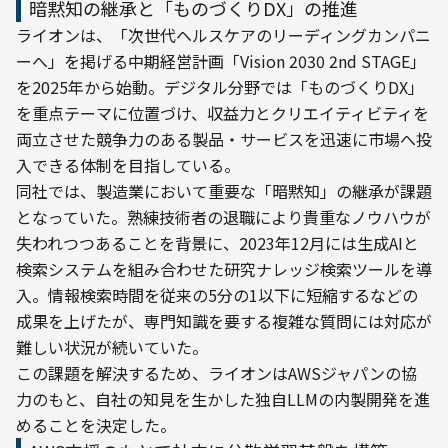
暗黙知の継承と「ものづくりDX」の推進
ライオンは、「次世代ヘルスケアのリーディングカンパニ
ーへ」を掲げる中期経営計画「Vision 2030 2nd STAGE」
を2025年から始動。デジタル分野では「ものづくりDX」
を重点テーマに位置づけ、収益力とクリエイティビティを
両立させた競争力のある製品・サービスを迅速に市場へ投
入できる体制を目指している。
同社では、製造業において重要な「暗黙知」の継承が課題
となっていた。熟練技術者の退職により貴重なノウハウが
失われつつあることを背景に、2023年12月には生成AIと
検索システムを組み合わせた研究ナレッジ検索ツールを導
入。情報検索時間を従来の5分の1以下に短縮するなどの
成果を上げたが、専門知識を要する複雑な質問には対応が
難しい状況が続いていた。
この課題を解決するため、ライオンはAWSジャパンの協
力のもと、自社の知見を生かした独自LLMの内製開発を進
めることを決定した。