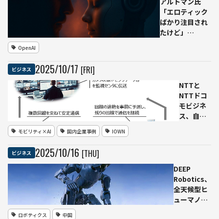
アルトマン氏
「エロティック
ばかり注目され
たけど」
──ChatGPT、
OpenAI
成人ユーザーの
自由拡大へ
2025
/
10
/
17
[FRI]
ビジネス
NTTと
NTTドコ
モビジネ
ス、自動
運転レベ
モビリティ×AI
国内企業事例
IOWN
ル4対応の
「通信安
2025
/
10
/
16
[THU]
ビジネス
定化ソリ
ューショ
DEEP
ン」を提
Robotics、
供開始
全天候型ヒ
──IOWN
ューマノイ
技術で遠
ドロボット
ロボティクス
中国
隔監視の