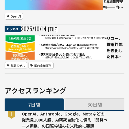
と戦略的提
携──自社
設計AIアク
OpenAI
セラレータ
ーを10GW
2025
/
10
/
14
[TUE]
ビジネス
規模で展開
へ
リコー、
推論性能
を強化し
た日本語
LLMを発
基盤モデル
国内企業事例
表
──GPT-
5相当の
性能で金
アクセスランキング
融業務に
特化
7日間
30日間
OpenAI、Anthropic、Google、Metaなどの
従業員1000人超、AI研究自動化に備え「開発ペ
ース調整」の国際枠組みを米政府に要請