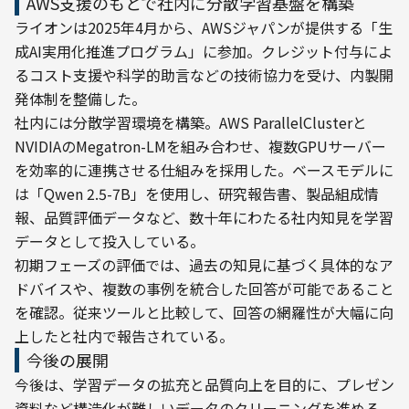
AWS支援のもとで社内に分散学習基盤を構築
ライオンは2025年4月から、AWSジャパンが提供する「生
成AI実用化推進プログラム」に参加。クレジット付与によ
るコスト支援や科学的助言などの技術協力を受け、内製開
発体制を整備した。
社内には分散学習環境を構築。AWS ParallelClusterと
NVIDIAのMegatron-LMを組み合わせ、複数GPUサーバー
を効率的に連携させる仕組みを採用した。ベースモデルに
は「Qwen 2.5-7B」を使用し、研究報告書、製品組成情
報、品質評価データなど、数十年にわたる社内知見を学習
データとして投入している。
初期フェーズの評価では、過去の知見に基づく具体的なア
ドバイスや、複数の事例を統合した回答が可能であること
を確認。従来ツールと比較して、回答の網羅性が大幅に向
上したと社内で報告されている。
今後の展開
今後は、学習データの拡充と品質向上を目的に、プレゼン
資料など構造化が難しいデータのクリーニングを進める。