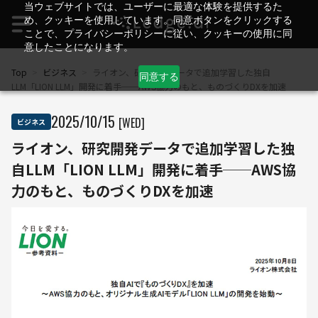
当ウェブサイトでは、ユーザーに最適な体験を提供するた
め、クッキーを使用しています。同意ボタンをクリックする
ことで、プライバシーポリシーに従い、クッキーの使用に同
意したことになります。
Top
>
ビジネス
>
ライオン、研究開発データで追加学習した独自
同意する
LLM「LION LLM」開発に着手──AWS協力のもと、ものづくりDXを加速
2025
/
10
/
15
[WED]
ビジネス
ライオン、研究開発データで追加学習した独
自LLM「LION LLM」開発に着手──AWS協
力のもと、ものづくりDXを加速