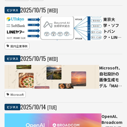
「DR02」を
通信を高
発表──防
2025
/
10
/
15
[WED]
ビジネス
信頼化
水・防塵設
計で屋外任
東京大
務を想定
学・ソフ
トバン
ク・LINE
ヤフー、
国内企業事例
「Beyond
AI技術研
2025
/
10
/
15
[WED]
ビジネス
究組合」
を設立
Microsoft、
──AI研
自社設計の
究成果の
画像生成モ
事業化を
デル「MAI-
加速
Image-1」
Microsoft
を発表──
フォトリア
2025
/
10
/
14
[TUE]
ビジネス
ルな表現と
高速生成を
OpenAI、
両立
Broadcom