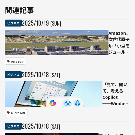
関連記事
2025
/
10
/
19
[SUN]
ビジネス
Amazon、
次世代原子
炉「小型モ
ジュール炉
（SMR）」
Amazon
開発支援を
発表──AI
2025
/
10
/
18
[SAT]
ビジネス
需要増に対
応し、脱炭
「見て、聞い
素電源を強
て、考える
化
Copilot」
──Windows
11が“AIネイテ
Microsoft
ィブOS”へ進
化
2025
/
10
/
18
[SAT]
ビジネス