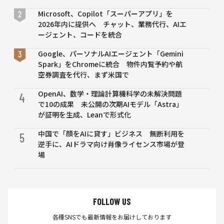
Microsoft、Copilot「スーパーアプリ」を
2026年内に提供へ チャット、業務代行、AIエ
ージェント、コードを統合
Google、パーソナルAIエージェント「Gemini
Spark」をChromeに統合 物件内覧予約や航
空券調査を代行、まず米国で
OpenAI、数学・理論計算機科学の未解決問題
4
で10の成果 未公開の次期AIモデル「Astra」
が証明を生成、Leanで形式化
中国で「顔をAIに貸す」ビジネス 無断利用を
5
逆手に、AIドラマ向け肖像ライセンス市場が登
場
FOLLOW US
各種SNSでも最新情報をお届けしております